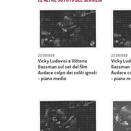
LE ALTRE
58
FOTO DEL SERVIZIO
22.09.1959
22.09.1959
Vicky Ludovisi e Vittorio
Vicky Ludo
Gassman sul set del film
Gassman s
Audace colpo dei soliti ignoti
Audace col
- piano medio
- piano m