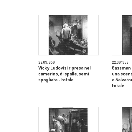
22.09.1959
22.09.1959
Vicky Ludovisi ripresa nel
Gassman 
camerino, di spalle, semi
una scena
spogliata - totale
e Salvator
totale