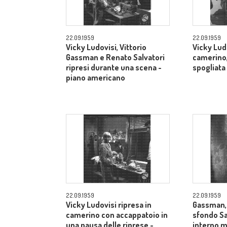
22.09.1959
22.09.1959
Vicky Ludovisi, Vittorio
Vicky Lud
Gassman e Renato Salvatori
camerino,
ripresi durante una scena -
spogliata
piano americano
22.09.1959
22.09.1959
Vicky Ludovisi ripresa in
Gassman, 
camerino con accappatoio in
sfondo Sal
una pausa delle riprese -
interno m