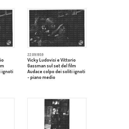
22.09.1959
io
Vicky Ludovisi e Vittorio
lm
Gassman sul set del film
 ignoti
Audace colpo dei soliti ignoti
- piano medio