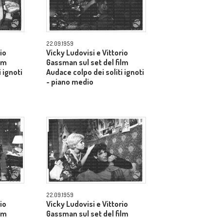
22.09.1959
io
Vicky Ludovisi e Vittorio
lm
Gassman sul set del film
 ignoti
Audace colpo dei soliti ignoti
- piano medio
22.09.1959
io
Vicky Ludovisi e Vittorio
lm
Gassman sul set del film