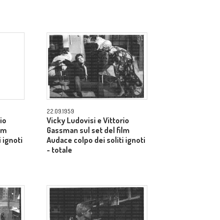
22.09.1959
io
Vicky Ludovisi e Vittorio
lm
Gassman sul set del film
 ignoti
Audace colpo dei soliti ignoti
- totale