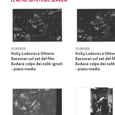
LE ALTRE
58
FOTO DEL SERVIZIO
22.09.1959
22.09.1959
Vicky Ludovisi e Vittorio
Vicky Ludovisi e Vittor
Gassman sul set del film
Gassman sul set del fi
Audace colpo dei soliti ignoti
Audace colpo dei soliti
- piano medio
- piano medio