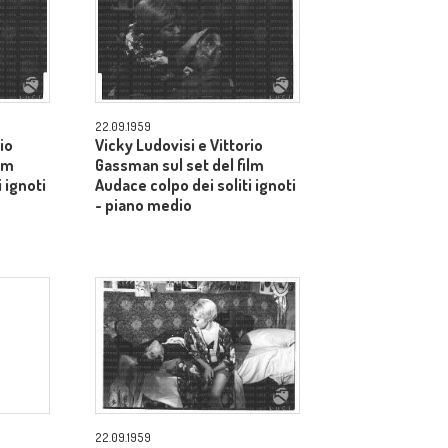
22.09.1959
io
Vicky Ludovisi e Vittorio
lm
Gassman sul set del film
 ignoti
Audace colpo dei soliti ignoti
- piano medio
22.09.1959