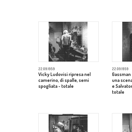
22.09.1959
22.09.1959
Vicky Ludovisi ripresa nel
Gassman 
camerino, di spalle, semi
una scena
spogliata - totale
e Salvator
totale