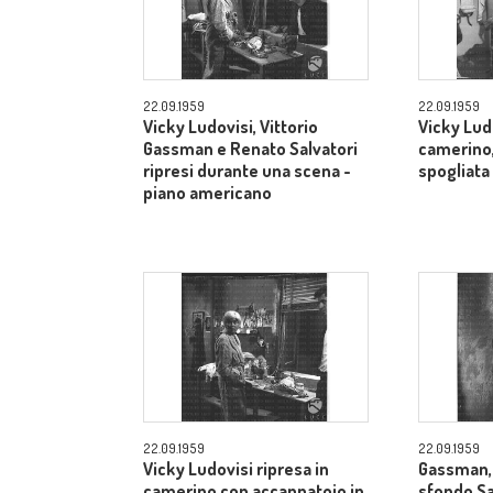
22.09.1959
22.09.1959
Vicky Ludovisi, Vittorio
Vicky Lud
Gassman e Renato Salvatori
camerino,
ripresi durante una scena -
spogliata
piano americano
22.09.1959
22.09.1959
Vicky Ludovisi ripresa in
Gassman, 
camerino con accappatoio in
sfondo Sal