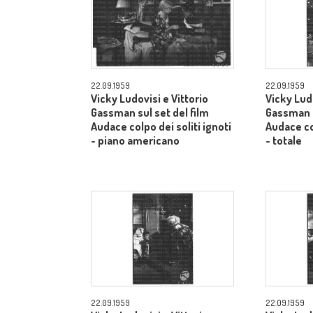
22.09.1959
22.09.1959
Vicky Ludovisi e Vittorio
Vicky Ludo
Gassman sul set del film
Gassman s
Audace colpo dei soliti ignoti
Audace col
- piano americano
- totale
22.09.1959
22.09.1959