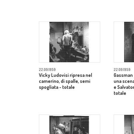
22.09.1959
22.09.1959
Vicky Ludovisi ripresa nel
Gassman 
camerino, di spalle, semi
una scena
spogliata - totale
e Salvator
totale