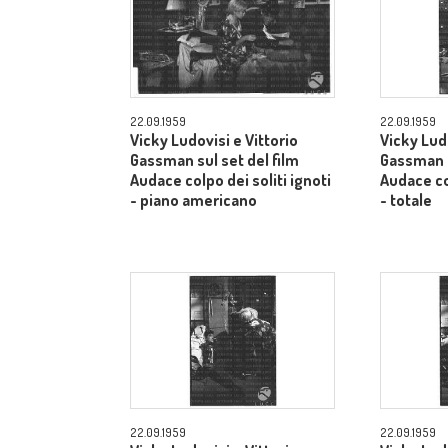
22.09.1959
22.09.1959
Vicky Ludovisi e Vittorio
Vicky Ludo
Gassman sul set del film
Gassman s
Audace colpo dei soliti ignoti
Audace col
- piano americano
- totale
22.09.1959
22.09.1959