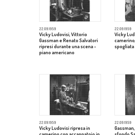
22.09.1959
22.09.1959
Vicky Ludovisi, Vittorio
Vicky Lud
Gassman e Renato Salvatori
camerino,
ripresi durante una scena -
spogliata
piano americano
22.09.1959
22.09.1959
Vicky Ludovisi ripresa in
Gassman, 
camerino con accappatoio in
sfondo Sal