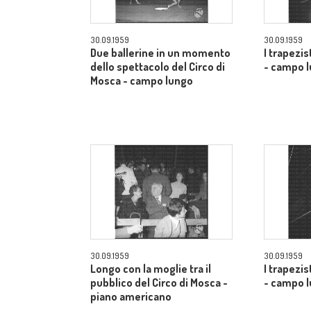
30.09.1959
30.09.1959
Due ballerine in un momento
I trapezis
dello spettacolo del Circo di
- campo 
Mosca - campo lungo
30.09.1959
30.09.1959
Longo con la moglie tra il
I trapezis
pubblico del Circo di Mosca -
- campo 
piano americano