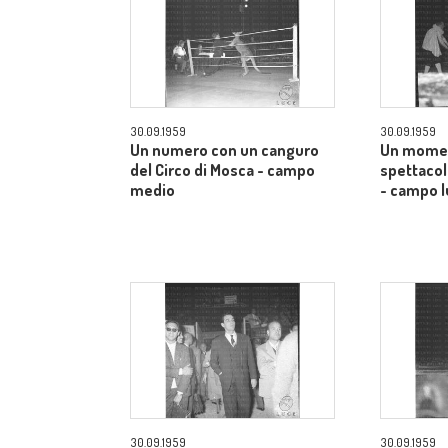
30.09.1959
30.09.1959
Un numero con un canguro
Un momen
del Circo di Mosca - campo
spettacol
medio
- campo 
30.09.1959
30.09.1959