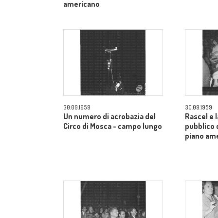
americano
30.09.1959
30.09.1959
Un numero di acrobazia del
Rascel e l
Circo di Mosca - campo lungo
pubblico 
piano am