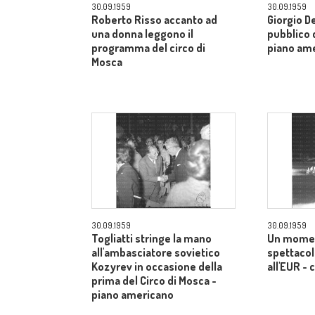
30.09.1959
30.09.1959
Roberto Risso accanto ad
Giorgio De
una donna leggono il
pubblico d
programma del circo di
piano am
Mosca
30.09.1959
30.09.1959
Togliatti stringe la mano
Un momen
all'ambasciatore sovietico
spettacol
Kozyrev in occasione della
all'EUR -
prima del Circo di Mosca -
piano americano