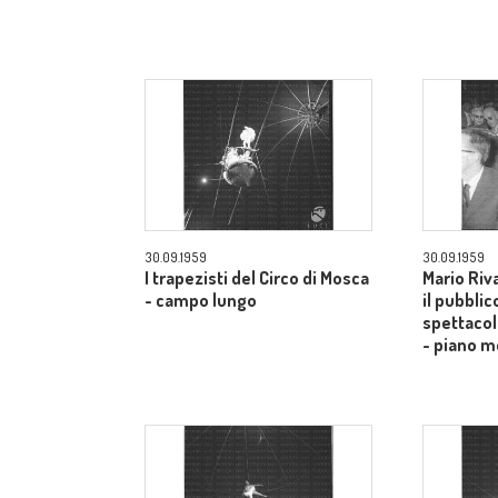
30.09.1959
30.09.1959
I trapezisti del Circo di Mosca
Mario Riv
- campo lungo
il pubblic
spettacol
- piano m