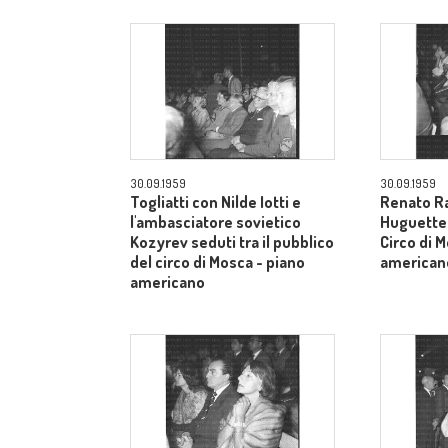
30.09.1959
30.09.1959
Togliatti con Nilde Iotti e
Renato Ra
l'ambasciatore sovietico
Huguette t
Kozyrev seduti tra il pubblico
Circo di 
del circo di Mosca - piano
american
americano