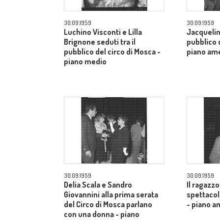
30.09.1959
30.09.1959
Luchino Visconti e Lilla
Jacquelin
Brignone seduti tra il
pubblico d
pubblico del circo di Mosca -
piano am
piano medio
30.09.1959
30.09.1959
Delia Scala e Sandro
Il ragazzo
Giovannini alla prima serata
spettacol
del Circo di Mosca parlano
- piano a
con una donna - piano