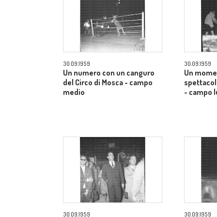
30.09.1959
30.09.1959
Un numero con un canguro
Un momen
del Circo di Mosca - campo
spettacol
medio
- campo 
30.09.1959
30.09.1959