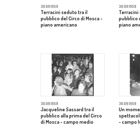
30.09.1959
30.09.1959
Terracini seduto tra il
Terracini 
pubblico del Circo di Mosca -
pubblico 
piano americano
piano am
30.09.1959
30.09.1959
Jacqueline Sassard tra il
Un momen
pubblico alla prima del Circo
spettacol
di Mosca - campo medio
- campo 