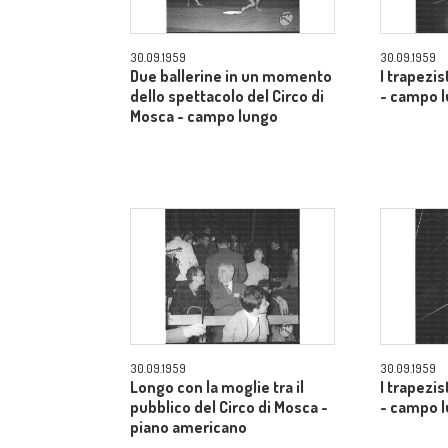
30.09.1959
30.09.1959
Due ballerine in un momento
I trapezis
dello spettacolo del Circo di
- campo 
Mosca - campo lungo
30.09.1959
30.09.1959
Longo con la moglie tra il
I trapezis
pubblico del Circo di Mosca -
- campo 
piano americano