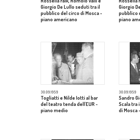
Rossella Falk, Romolo Valli e
Rossella F
Giorgio De Lullo seduti tra il
Giorgio De
pubblico del circo di Mosca -
pubblico d
piano americano
piano am
30.09.1959
30.09.1959
Togliatti e Nilde Iotti al bar
Sandro Gi
del teatro tenda dell'EUR -
Scala tra 
piano medio
di Mosca 