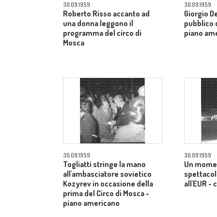
30.09.1959
30.09.1959
Roberto Risso accanto ad
Giorgio De
una donna leggono il
pubblico d
programma del circo di
piano am
Mosca
30.09.1959
30.09.1959
Togliatti stringe la mano
Un momen
all'ambasciatore sovietico
spettacol
Kozyrev in occasione della
all'EUR -
prima del Circo di Mosca -
piano americano