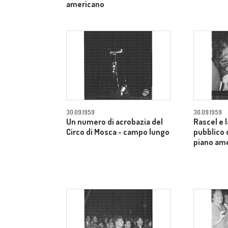
americano
30.09.1959
30.09.1959
Un numero di acrobazia del
Rascel e l
Circo di Mosca - campo lungo
pubblico 
piano am