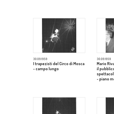
30.09.1959
30.09.1959
I trapezisti del Circo di Mosca
Mario Riv
- campo lungo
il pubblic
spettacol
- piano m