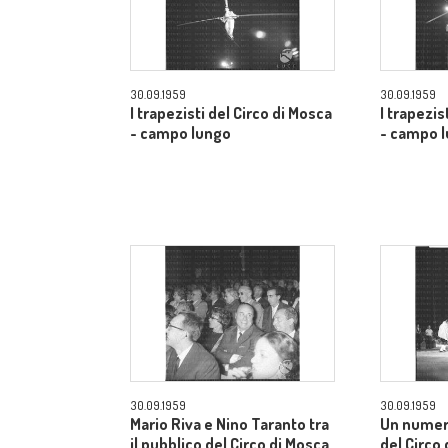
30.09.1959
30.09.1959
I trapezisti del Circo di Mosca
I trapezis
- campo lungo
- campo 
30.09.1959
30.09.1959
Mario Riva e Nino Taranto tra
Un numer
il pubblico del Circo di Mosca
del Circo