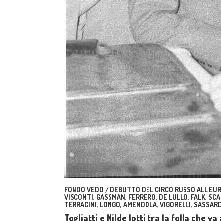
FONDO VEDO / DEBUTTO DEL CIRCO RUSSO ALL'EUR.
VISCONTI, GASSMAN, FERRERO. DE LULLO, FALK, SCAL
TERRACINI, LONGO, AMENDOLA, VIGORELLI, SASSARD
Togliatti e Nilde Iotti tra la folla che 