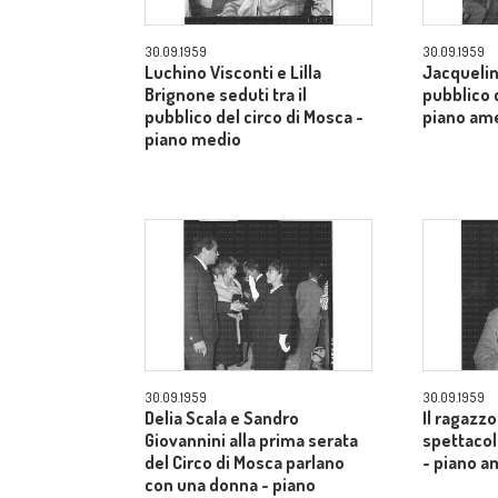
30.09.1959
30.09.1959
Luchino Visconti e Lilla
Jacquelin
Brignone seduti tra il
pubblico d
pubblico del circo di Mosca -
piano am
piano medio
30.09.1959
30.09.1959
Delia Scala e Sandro
Il ragazzo
Giovannini alla prima serata
spettacol
del Circo di Mosca parlano
- piano a
con una donna - piano