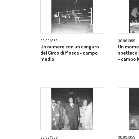
30.09.1959
30.09.1959
Un numero con un canguro
Un momen
del Circo di Mosca - campo
spettacol
medio
- campo 
30.09.1959
30.09.1959