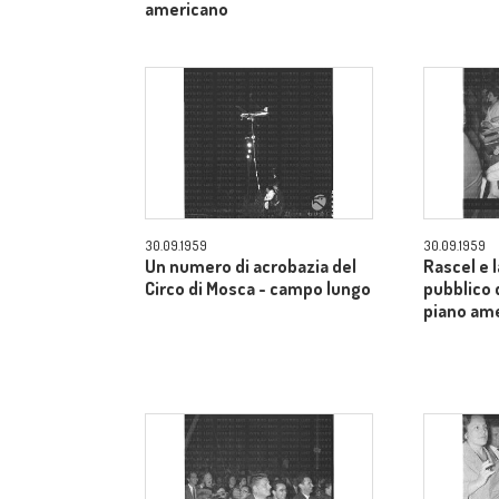
americano
30.09.1959
30.09.1959
Un numero di acrobazia del
Rascel e l
Circo di Mosca - campo lungo
pubblico 
piano am