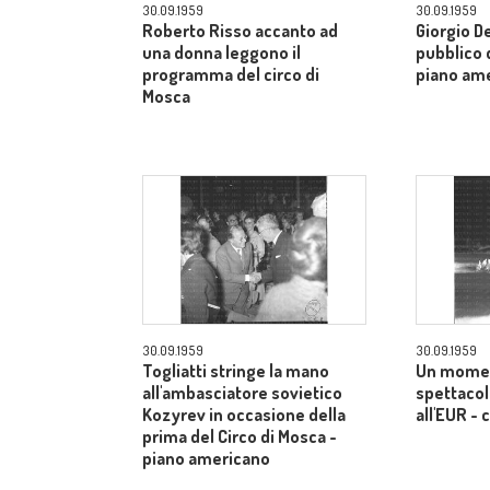
30.09.1959
30.09.1959
Roberto Risso accanto ad
Giorgio De
una donna leggono il
pubblico d
programma del circo di
piano am
Mosca
30.09.1959
30.09.1959
Togliatti stringe la mano
Un momen
all'ambasciatore sovietico
spettacol
Kozyrev in occasione della
all'EUR -
prima del Circo di Mosca -
piano americano