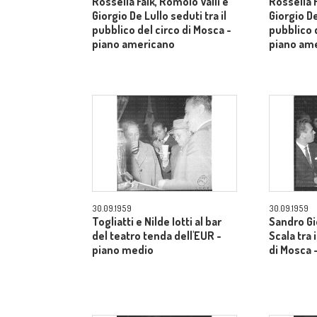
Rossella Falk, Romolo Valli e
Rossella F
Giorgio De Lullo seduti tra il
Giorgio De
pubblico del circo di Mosca -
pubblico d
piano americano
piano am
30.09.1959
30.09.1959
Togliatti e Nilde Iotti al bar
Sandro Gi
del teatro tenda dell'EUR -
Scala tra 
piano medio
di Mosca 