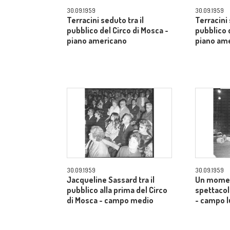
30.09.1959
30.09.1959
Terracini seduto tra il
Terracini 
pubblico del Circo di Mosca -
pubblico 
piano americano
piano am
30.09.1959
30.09.1959
Jacqueline Sassard tra il
Un momen
pubblico alla prima del Circo
spettacol
di Mosca - campo medio
- campo 