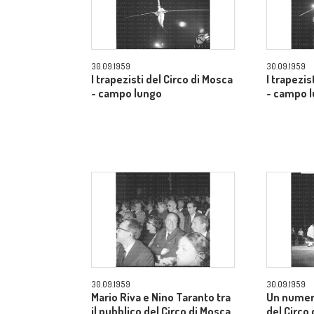
30.09.1959
30.09.1959
I trapezisti del Circo di Mosca
I trapezis
- campo lungo
- campo 
30.09.1959
30.09.1959
Mario Riva e Nino Taranto tra
Un numer
il pubblico del Circo di Mosca
del Circo