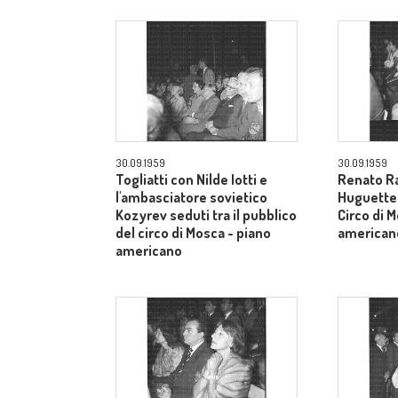
30.09.1959
30.09.1959
Togliatti con Nilde Iotti e
Renato Ra
l'ambasciatore sovietico
Huguette t
Kozyrev seduti tra il pubblico
Circo di 
del circo di Mosca - piano
american
americano