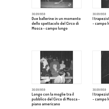
30.09.1959
30.09.1959
Due ballerine in un momento
I trapezis
dello spettacolo del Circo di
- campo 
Mosca - campo lungo
30.09.1959
30.09.1959
Longo con la moglie tra il
I trapezis
pubblico del Circo di Mosca -
- campo 
piano americano