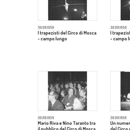
30.09.1959
30.09.1959
I trapezisti del Circo di Mosca
I trapezis
- campo lungo
- campo 
30.09.1959
30.09.1959
Mario Riva e Nino Taranto tra
Un numer
il pubblico del Circo di Mosca
del Circo