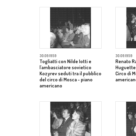
30.09.1959
30.09.1959
Togliatti con Nilde Iotti e
Renato Ra
l'ambasciatore sovietico
Huguette t
Kozyrev seduti tra il pubblico
Circo di 
del circo di Mosca - piano
american
americano