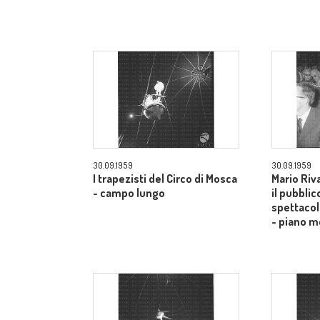
30.09.1959
30.09.1959
I trapezisti del Circo di Mosca
Mario Riv
- campo lungo
il pubblic
spettacol
- piano m