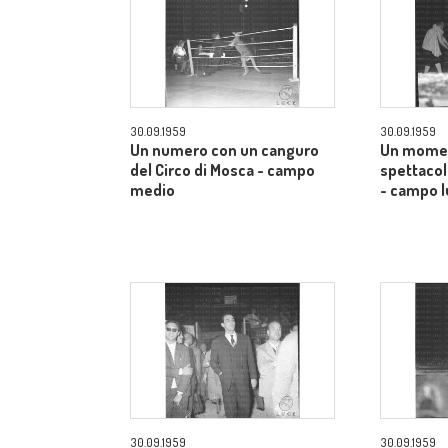
30.09.1959
30.09.1959
Un numero con un canguro
Un momen
del Circo di Mosca - campo
spettacol
medio
- campo 
30.09.1959
30.09.1959