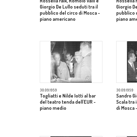
Rossella Falk, Romolo Valli e
Rossella F
Giorgio De Lullo seduti tra il
Giorgio De
pubblico del circo di Mosca -
pubblico d
piano americano
piano am
30.09.1959
30.09.1959
Togliatti e Nilde Iotti al bar
Sandro Gi
del teatro tenda dell'EUR -
Scala tra 
piano medio
di Mosca 