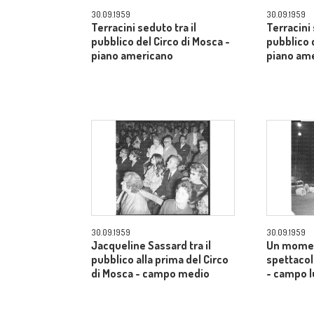
30.09.1959
30.09.1959
Terracini seduto tra il
Terracini 
pubblico del Circo di Mosca -
pubblico 
piano americano
piano am
30.09.1959
30.09.1959
Jacqueline Sassard tra il
Un momen
pubblico alla prima del Circo
spettacol
di Mosca - campo medio
- campo 