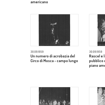
americano
30.09.1959
30.09.1959
Un numero di acrobazia del
Rascel e l
Circo di Mosca - campo lungo
pubblico 
piano am