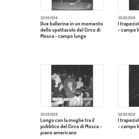
30.09.1959
30.09.1959
Due ballerine in un momento
I trapezis
dello spettacolo del Circo di
- campo 
Mosca - campo lungo
30.09.1959
30.09.1959
Longo con la moglie tra il
I trapezis
pubblico del Circo di Mosca -
- campo 
piano americano