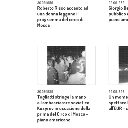
30.09.1959
30.09.1959
Roberto Risso accanto ad
Giorgio De
una donna leggono il
pubblico d
programma del circo di
piano am
Mosca
30.09.1959
30.09.1959
Togliatti stringe la mano
Un momen
all'ambasciatore sovietico
spettacol
Kozyrev in occasione della
all'EUR -
prima del Circo di Mosca -
piano americano