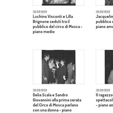
30.09.1959
30.09.1959
Luchino Visconti e Lilla
Jacquelin
Brignone seduti tra il
pubblico d
pubblico del circo di Mosca -
piano am
piano medio
30.09.1959
30.09.1959
Delia Scala e Sandro
Il ragazzo
Giovannini alla prima serata
spettacol
del Circo di Mosca parlano
- piano a
con una donna - piano