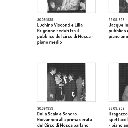
30.09.1959
30.09.1959
Luchino Visconti e Lilla
Jacquelin
Brignone seduti tra il
pubblico d
pubblico del circo di Mosca -
piano am
piano medio
30.09.1959
30.09.1959
Delia Scala e Sandro
Il ragazzo
Giovannini alla prima serata
spettacol
del Circo di Mosca parlano
- piano a