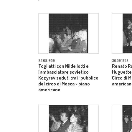
30.09.1959
30.09.1959
Togliatti con Nilde Iotti e
Renato Ra
l'ambasciatore sovietico
Huguette t
Kozyrev seduti tra il pubblico
Circo di 
del circo di Mosca - piano
american
americano