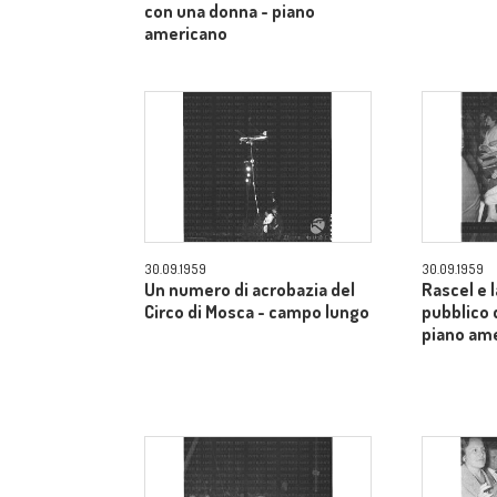
con una donna - piano
americano
30.09.1959
30.09.1959
Un numero di acrobazia del
Rascel e l
Circo di Mosca - campo lungo
pubblico 
piano am