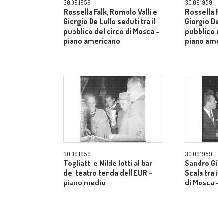
30.09.1959
30.09.1959
Rossella Falk, Romolo Valli e
Rossella F
Giorgio De Lullo seduti tra il
Giorgio De
pubblico del circo di Mosca -
pubblico d
piano americano
piano am
30.09.1959
30.09.1959
Togliatti e Nilde Iotti al bar
Sandro Gi
del teatro tenda dell'EUR -
Scala tra 
piano medio
di Mosca 