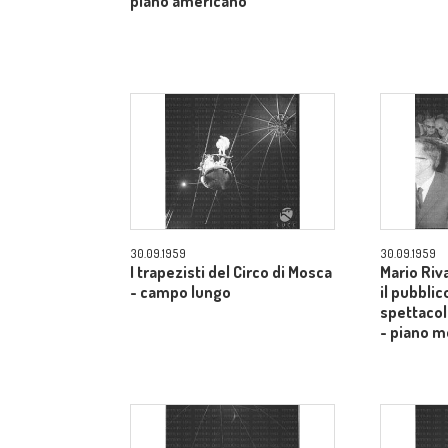
piano americano
30.09.1959
30.09.1959
I trapezisti del Circo di Mosca
Mario Riv
- campo lungo
il pubblic
spettacol
- piano m