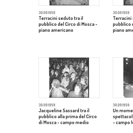
30.09.1959
30.09.1959
Terracini seduto tra il
Terracini 
pubblico del Circo di Mosca -
pubblico 
piano americano
piano am
30.09.1959
30.09.1959
Jacqueline Sassard tra il
Un momen
pubblico alla prima del Circo
spettacol
di Mosca - campo medio
- campo 