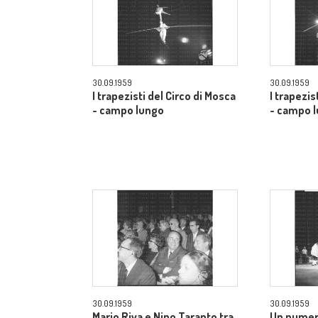
30.09.1959
30.09.1959
I trapezisti del Circo di Mosca
I trapezis
- campo lungo
- campo 
30.09.1959
30.09.1959
Mario Riva e Nino Taranto tra
Un numer