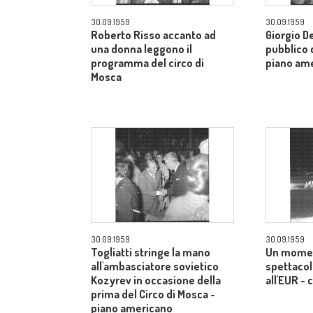
30.09.1959
30.09.1959
Roberto Risso accanto ad
Giorgio De
una donna leggono il
pubblico d
programma del circo di
piano am
Mosca
30.09.1959
30.09.1959
Togliatti stringe la mano
Un momen
all'ambasciatore sovietico
spettacol
Kozyrev in occasione della
all'EUR -
prima del Circo di Mosca -
piano americano