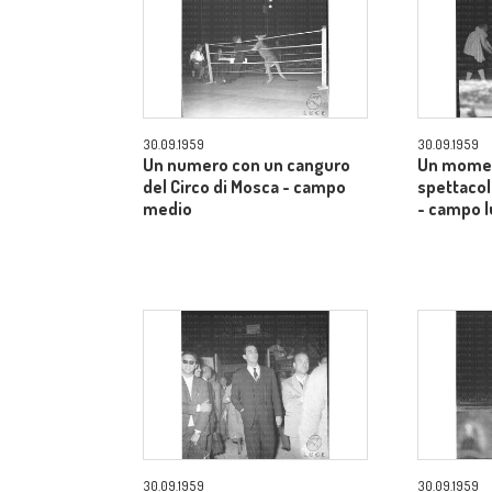
30.09.1959
30.09.1959
Un numero con un canguro
Un momen
del Circo di Mosca - campo
spettacol
medio
- campo 
30.09.1959
30.09.1959