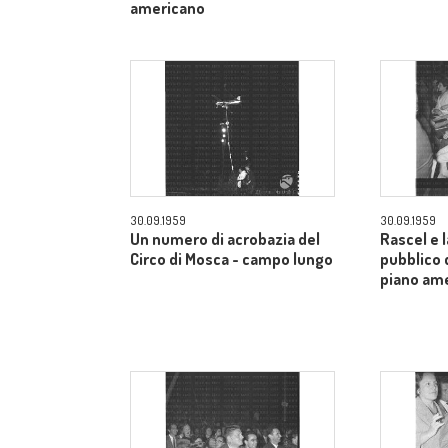
americano
30.09.1959
30.09.1959
Un numero di acrobazia del
Rascel e l
Circo di Mosca - campo lungo
pubblico 
piano am