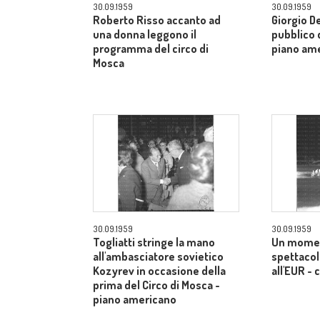
30.09.1959
30.09.1959
Roberto Risso accanto ad
Giorgio De
una donna leggono il
pubblico d
programma del circo di
piano am
Mosca
30.09.1959
30.09.1959
Togliatti stringe la mano
Un momen
all'ambasciatore sovietico
spettacol
Kozyrev in occasione della
all'EUR -
prima del Circo di Mosca -
piano americano