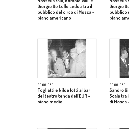
Rossella Falk, Romolo Valli e
Rossella F
Giorgio De Lullo seduti tra il
Giorgio De
pubblico del circo di Mosca -
pubblico d
piano americano
piano am
30.09.1959
30.09.1959
Togliatti e Nilde Iotti al bar
Sandro Gi
del teatro tenda dell'EUR -
Scala tra 
piano medio
di Mosca 