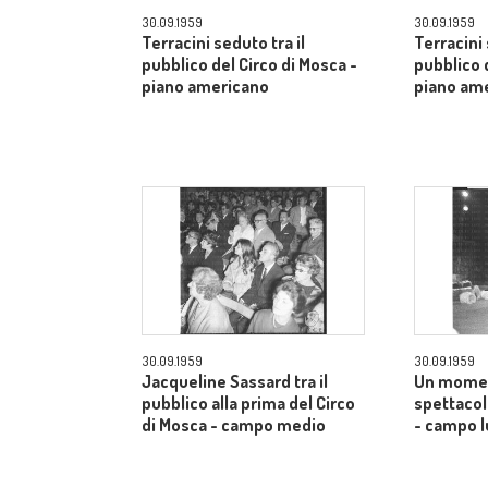
30.09.1959
30.09.1959
Terracini seduto tra il
Terracini 
pubblico del Circo di Mosca -
pubblico 
piano americano
piano am
30.09.1959
30.09.1959
Jacqueline Sassard tra il
Un momen
pubblico alla prima del Circo
spettacol
di Mosca - campo medio
- campo 