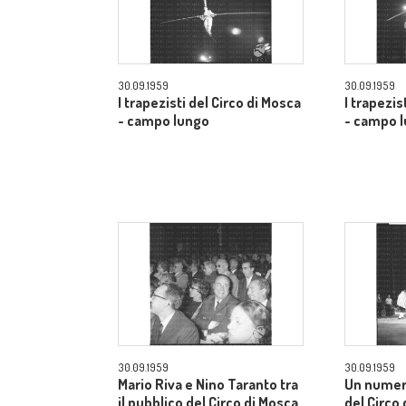
30.09.1959
30.09.1959
I trapezisti del Circo di Mosca
I trapezis
- campo lungo
- campo 
30.09.1959
30.09.1959
Mario Riva e Nino Taranto tra
Un numer
il pubblico del Circo di Mosca
del Circo