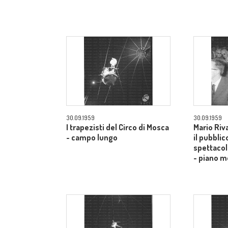
30.09.1959
30.09.1959
I trapezisti del Circo di Mosca
Mario Riv
- campo lungo
il pubblic
spettacol
- piano m