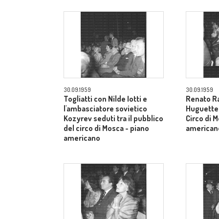
30.09.1959
30.09.1959
Togliatti con Nilde Iotti e
Renato Ra
l'ambasciatore sovietico
Huguette t
Kozyrev seduti tra il pubblico
Circo di 
del circo di Mosca - piano
american
americano