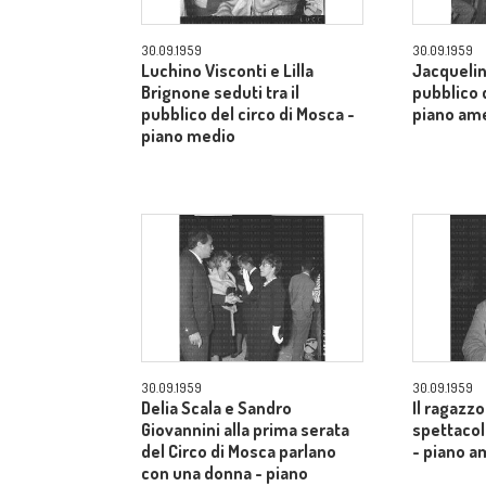
30.09.1959
30.09.1959
Luchino Visconti e Lilla
Jacquelin
Brignone seduti tra il
pubblico d
pubblico del circo di Mosca -
piano am
piano medio
30.09.1959
30.09.1959
Delia Scala e Sandro
Il ragazzo
Giovannini alla prima serata
spettacol
del Circo di Mosca parlano
- piano a
con una donna - piano