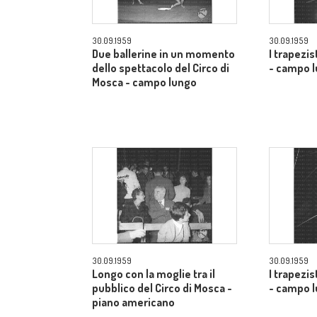
30.09.1959
30.09.1959
Due ballerine in un momento
I trapezis
dello spettacolo del Circo di
- campo 
Mosca - campo lungo
30.09.1959
30.09.1959
Longo con la moglie tra il
I trapezis
pubblico del Circo di Mosca -
- campo 
piano americano