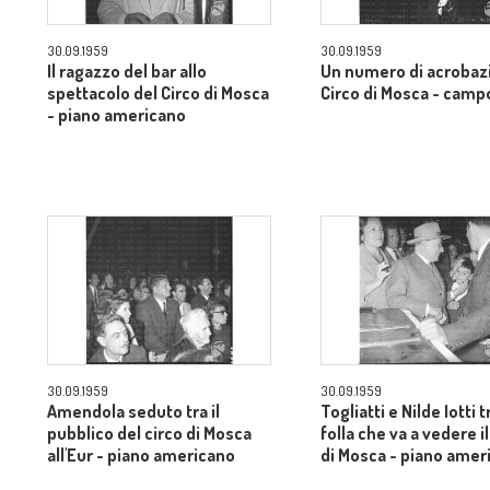
30.09.1959
30.09.1959
Il ragazzo del bar allo
Un numero di acrobazi
spettacolo del Circo di Mosca
Circo di Mosca - camp
- piano americano
30.09.1959
30.09.1959
Amendola seduto tra il
Togliatti e Nilde Iotti t
pubblico del circo di Mosca
folla che va a vedere il
all'Eur - piano americano
di Mosca - piano amer