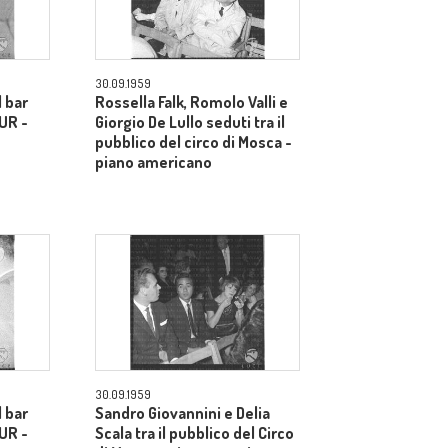
30.09.1959
l bar
Rossella Falk, Romolo Valli e
EUR -
Giorgio De Lullo seduti tra il
pubblico del circo di Mosca -
piano americano
30.09.1959
l bar
Sandro Giovannini e Delia
EUR -
Scala tra il pubblico del Circo