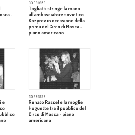
30.09.1959
l
Togliatti stringe la mano
Mosca -
all'ambasciatore sovietico
Kozyrev in occasione della
prima del Circo di Mosca -
piano americano
30.09.1959
i e
Renato Rascel e la moglie
ico
Huguette tra il pubblico del
pubblico
Circo di Mosca - piano
ano
americano