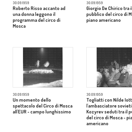
30.09.1959
30.09.1959
Roberto Risso accanto ad
Giorgio De Chirico tra i
una donna leggono il
pubblico del circo di 
programma del circo di
piano americano
Mosca
30.09.1959
30.09.1959
Un momento dello
Togliatti con Nilde Iott
spettacolo del Circo di Mosca
l'ambasciatore soviet
all'EUR - campo lunghissimo
Kozyrev seduti tra il 
del circo di Mosca - pi
americano