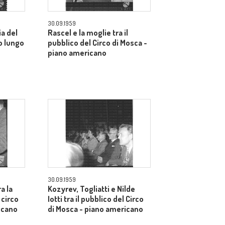
30.09.1959
a del
Rascel e la moglie tra il
o lungo
pubblico del Circo di Mosca -
piano americano
30.09.1959
ra la
Kozyrev, Togliatti e Nilde
 circo
Iotti tra il pubblico del Circo
icano
di Mosca - piano americano