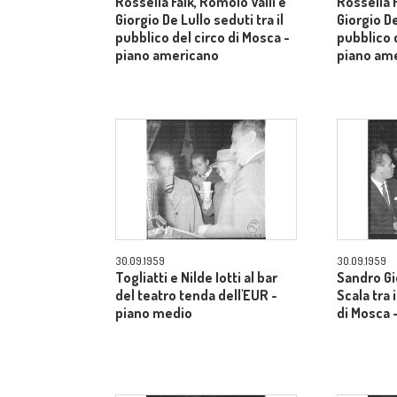
Rossella Falk, Romolo Valli e
Rossella F
Giorgio De Lullo seduti tra il
Giorgio De
pubblico del circo di Mosca -
pubblico d
piano americano
piano am
30.09.1959
30.09.1959
Togliatti e Nilde Iotti al bar
Sandro Gi
del teatro tenda dell'EUR -
Scala tra 
piano medio
di Mosca 