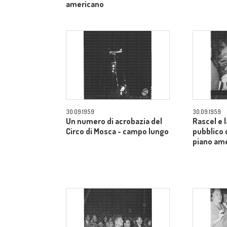
americano
30.09.1959
30.09.1959
Un numero di acrobazia del
Rascel e l
Circo di Mosca - campo lungo
pubblico 
piano am