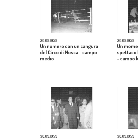
30.09.1959
30.09.1959
Un numero con un canguro
Un momen
del Circo di Mosca - campo
spettacol
medio
- campo 
30.09.1959
30.09.1959