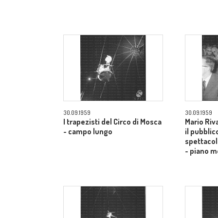
30.09.1959
30.09.1959
I trapezisti del Circo di Mosca
Mario Riv
- campo lungo
il pubblic
spettacol
- piano m