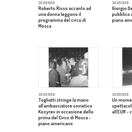
30.09.1959
30.09.1959
Roberto Risso accanto ad
Giorgio De
una donna leggono il
pubblico d
programma del circo di
piano am
Mosca
30.09.1959
30.09.1959
Togliatti stringe la mano
Un momen
all'ambasciatore sovietico
spettacol
Kozyrev in occasione della
all'EUR -
prima del Circo di Mosca -
piano americano