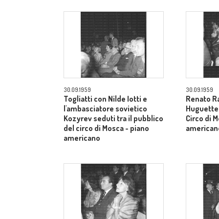
30.09.1959
30.09.1959
Togliatti con Nilde Iotti e
Renato Ra
l'ambasciatore sovietico
Huguette t
Kozyrev seduti tra il pubblico
Circo di 
del circo di Mosca - piano
american
americano