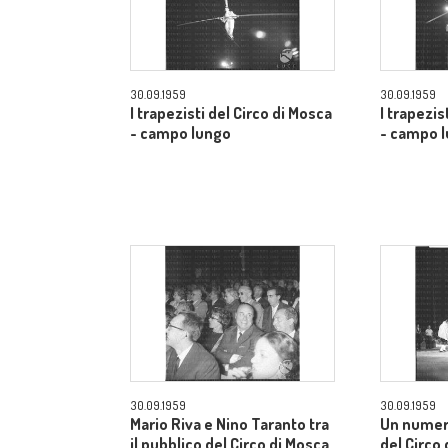
30.09.1959
30.09.1959
I trapezisti del Circo di Mosca
I trapezis
- campo lungo
- campo 
30.09.1959
30.09.1959
Mario Riva e Nino Taranto tra
Un numer
il pubblico del Circo di Mosca
del Circo