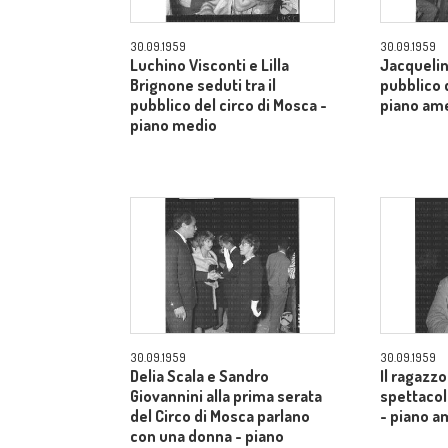
30.09.1959
30.09.1959
Luchino Visconti e Lilla
Jacquelin
Brignone seduti tra il
pubblico d
pubblico del circo di Mosca -
piano am
piano medio
30.09.1959
30.09.1959
Delia Scala e Sandro
Il ragazzo
Giovannini alla prima serata
spettacol
del Circo di Mosca parlano
- piano a
con una donna - piano