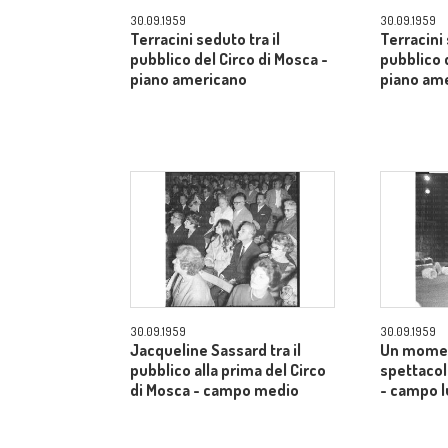
30.09.1959
30.09.1959
Terracini seduto tra il
Terracini 
pubblico del Circo di Mosca -
pubblico 
piano americano
piano am
30.09.1959
30.09.1959
Jacqueline Sassard tra il
Un momen
pubblico alla prima del Circo
spettacol
di Mosca - campo medio
- campo 