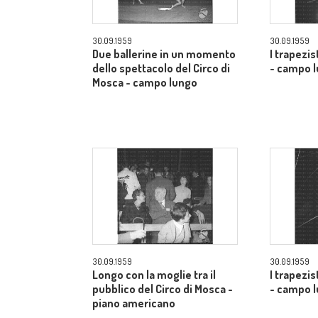
30.09.1959
30.09.1959
Due ballerine in un momento
I trapezis
dello spettacolo del Circo di
- campo 
Mosca - campo lungo
30.09.1959
30.09.1959
Longo con la moglie tra il
I trapezis
pubblico del Circo di Mosca -
- campo 
piano americano