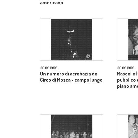
americano
30.09.1959
30.09.1959
Un numero di acrobazia del
Rascel e l
Circo di Mosca - campo lungo
pubblico 
piano am