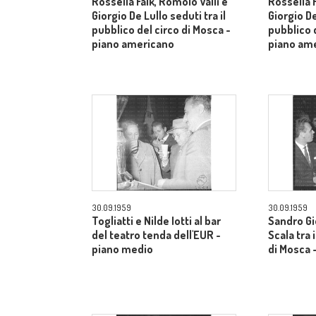
Rossella Falk, Romolo Valli e
Rossella F
Giorgio De Lullo seduti tra il
Giorgio De
pubblico del circo di Mosca -
pubblico d
piano americano
piano am
30.09.1959
30.09.1959
Togliatti e Nilde Iotti al bar
Sandro Gi
del teatro tenda dell'EUR -
Scala tra 
piano medio
di Mosca 