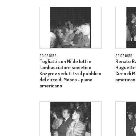
30.09.1959
30.09.1959
Togliatti con Nilde Iotti e
Renato Ra
l'ambasciatore sovietico
Huguette t
Kozyrev seduti tra il pubblico
Circo di 
del circo di Mosca - piano
american
americano