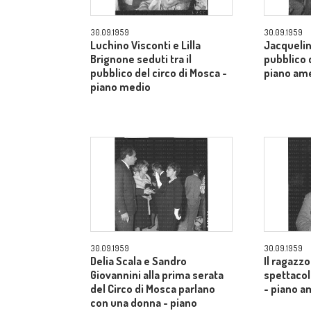
30.09.1959
30.09.1959
Luchino Visconti e Lilla
Jacquelin
Brignone seduti tra il
pubblico d
pubblico del circo di Mosca -
piano am
piano medio
30.09.1959
30.09.1959
Delia Scala e Sandro
Il ragazzo
Giovannini alla prima serata
spettacol
del Circo di Mosca parlano
- piano a
con una donna - piano