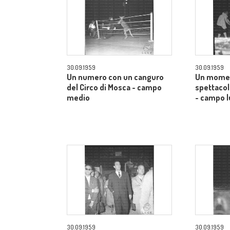
30.09.1959
30.09.1959
Un numero con un canguro
Un momen
del Circo di Mosca - campo
spettacol
medio
- campo 
30.09.1959
30.09.1959