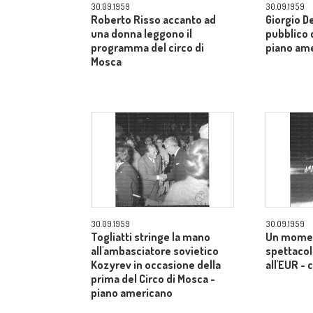
30.09.1959
30.09.1959
Roberto Risso accanto ad
Giorgio De
una donna leggono il
pubblico d
programma del circo di
piano am
Mosca
30.09.1959
30.09.1959
Togliatti stringe la mano
Un momen
all'ambasciatore sovietico
spettacol
Kozyrev in occasione della
all'EUR -
prima del Circo di Mosca -
piano americano