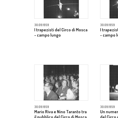
30.09.1959
30.09.1959
I trapezisti del Circo di Mosca
I trapezis
- campo lungo
- campo 
30.09.1959
30.09.1959
Mario Riva e Nino Taranto tra
Un numer
il pubblico del Circo di Mosca
del Circo