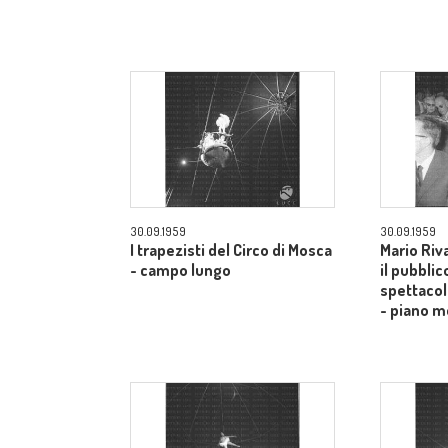
30.09.1959
30.09.1959
I trapezisti del Circo di Mosca
Mario Riv
- campo lungo
il pubblic
spettacol
- piano m