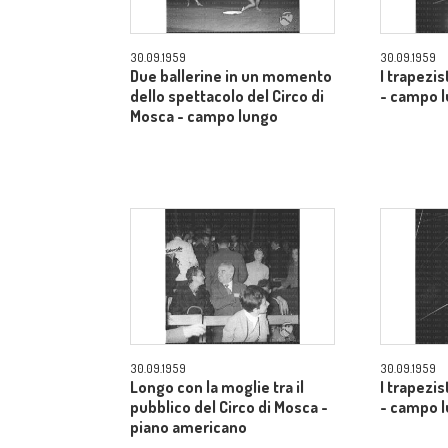
30.09.1959
30.09.1959
Due ballerine in un momento
I trapezis
dello spettacolo del Circo di
- campo 
Mosca - campo lungo
30.09.1959
30.09.1959
Longo con la moglie tra il
I trapezis
pubblico del Circo di Mosca -
- campo 
piano americano