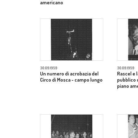
americano
30.09.1959
30.09.1959
Un numero di acrobazia del
Rascel e l
Circo di Mosca - campo lungo
pubblico 
piano am