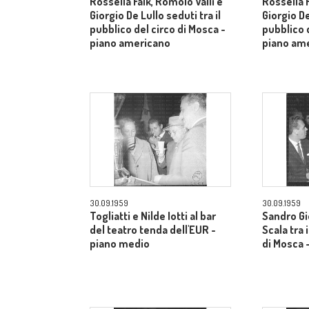
Rossella Falk, Romolo Valli e
Rossella F
Giorgio De Lullo seduti tra il
Giorgio De
pubblico del circo di Mosca -
pubblico d
piano americano
piano am
30.09.1959
30.09.1959
Togliatti e Nilde Iotti al bar
Sandro Gi
del teatro tenda dell'EUR -
Scala tra 
piano medio
di Mosca 