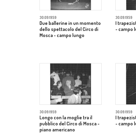
30.09.1959
30.09.1959
Due ballerine in un momento
I trapezis
dello spettacolo del Circo di
- campo 
Mosca - campo lungo
30.09.1959
30.09.1959
Longo con la moglie tra il
I trapezis
pubblico del Circo di Mosca -
- campo 
piano americano