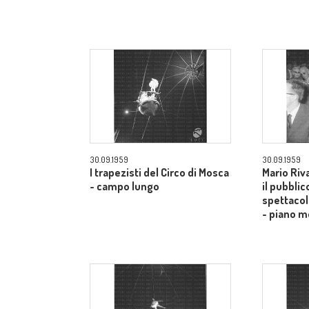
30.09.1959
30.09.1959
I trapezisti del Circo di Mosca
Mario Riv
- campo lungo
il pubblic
spettacol
- piano m