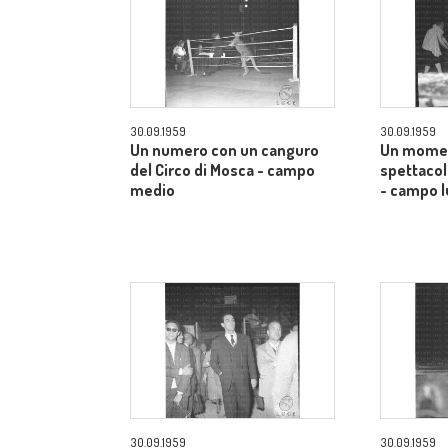
30.09.1959
30.09.1959
Un numero con un canguro
Un momen
del Circo di Mosca - campo
spettacol
medio
- campo 
30.09.1959
30.09.1959