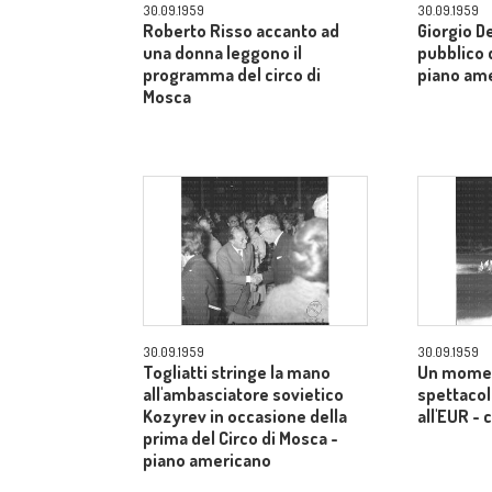
30.09.1959
30.09.1959
Roberto Risso accanto ad
Giorgio De
una donna leggono il
pubblico d
programma del circo di
piano am
Mosca
30.09.1959
30.09.1959
Togliatti stringe la mano
Un momen
all'ambasciatore sovietico
spettacol
Kozyrev in occasione della
all'EUR -
prima del Circo di Mosca -
piano americano