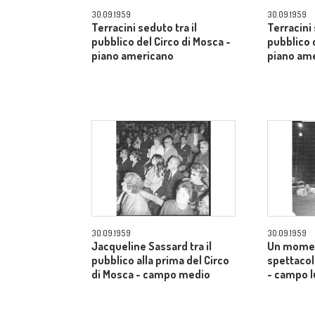
30.09.1959
30.09.1959
Terracini seduto tra il
Terracini 
pubblico del Circo di Mosca -
pubblico 
piano americano
piano am
30.09.1959
30.09.1959
Jacqueline Sassard tra il
Un momen
pubblico alla prima del Circo
spettacol
di Mosca - campo medio
- campo 