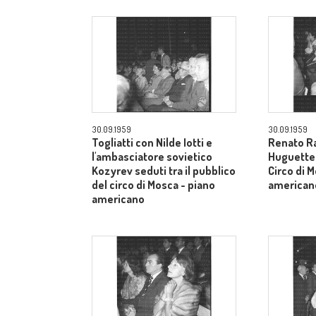
30.09.1959
30.09.1959
Togliatti con Nilde Iotti e
Renato Ra
l'ambasciatore sovietico
Huguette t
Kozyrev seduti tra il pubblico
Circo di 
del circo di Mosca - piano
american
americano