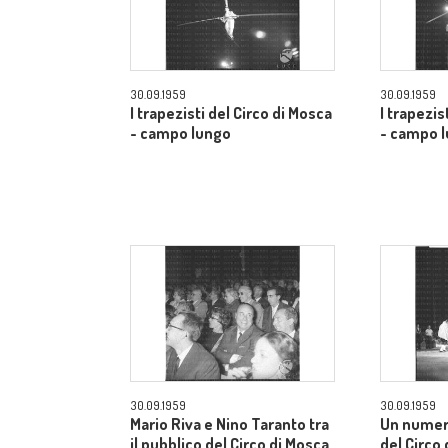
30.09.1959
30.09.1959
I trapezisti del Circo di Mosca
I trapezis
- campo lungo
- campo 
30.09.1959
30.09.1959
Mario Riva e Nino Taranto tra
Un numer
il pubblico del Circo di Mosca
del Circo