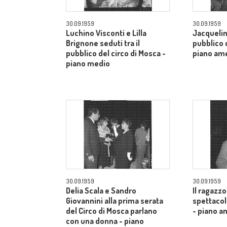
30.09.1959
30.09.1959
Luchino Visconti e Lilla
Jacquelin
Brignone seduti tra il
pubblico d
pubblico del circo di Mosca -
piano am
piano medio
30.09.1959
30.09.1959
Delia Scala e Sandro
Il ragazzo
Giovannini alla prima serata
spettacol
del Circo di Mosca parlano
- piano a
con una donna - piano