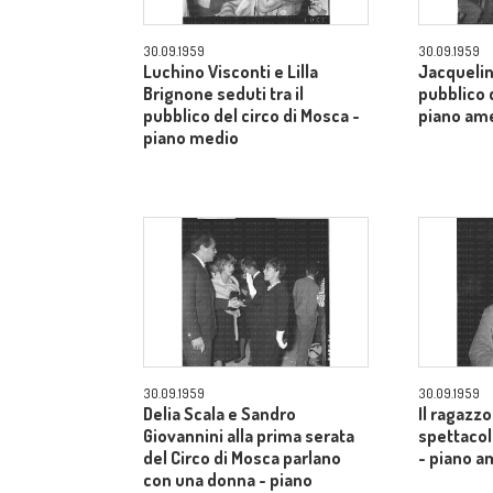
30.09.1959
30.09.1959
Luchino Visconti e Lilla
Jacquelin
Brignone seduti tra il
pubblico d
pubblico del circo di Mosca -
piano am
piano medio
30.09.1959
30.09.1959
Delia Scala e Sandro
Il ragazzo
Giovannini alla prima serata
spettacol
del Circo di Mosca parlano
- piano a
con una donna - piano