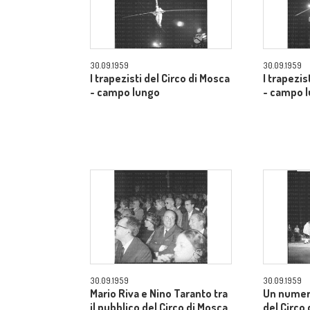
30.09.1959
30.09.1959
I trapezisti del Circo di Mosca
I trapezis
- campo lungo
- campo 
30.09.1959
30.09.1959
Mario Riva e Nino Taranto tra
Un numer
il pubblico del Circo di Mosca
del Circo