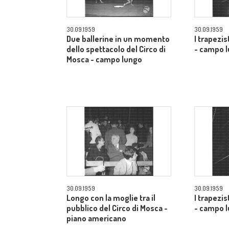
30.09.1959
30.09.1959
Due ballerine in un momento
I trapezis
dello spettacolo del Circo di
- campo 
Mosca - campo lungo
30.09.1959
30.09.1959
Longo con la moglie tra il
I trapezis
pubblico del Circo di Mosca -
- campo 
piano americano