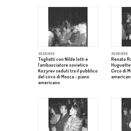
30.09.1959
30.09.1959
Togliatti con Nilde Iotti e
Renato Ra
l'ambasciatore sovietico
Huguette t
Kozyrev seduti tra il pubblico
Circo di 
del circo di Mosca - piano
american
americano