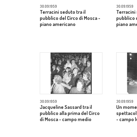
30.09.1959
30.09.1959
Terracini seduto tra il
Terracini 
pubblico del Circo di Mosca -
pubblico 
piano americano
piano am
30.09.1959
30.09.1959
Jacqueline Sassard tra il
Un momen
pubblico alla prima del Circo
spettacol
di Mosca - campo medio
- campo 