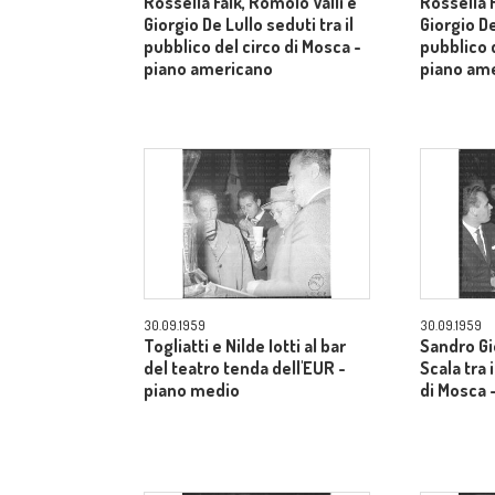
Rossella Falk, Romolo Valli e
Rossella F
Giorgio De Lullo seduti tra il
Giorgio De
pubblico del circo di Mosca -
pubblico d
piano americano
piano am
30.09.1959
30.09.1959
Togliatti e Nilde Iotti al bar
Sandro Gi
del teatro tenda dell'EUR -
Scala tra 
piano medio
di Mosca 