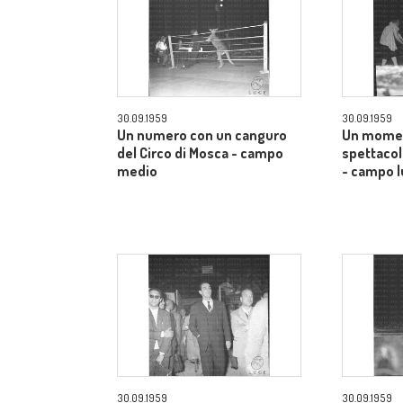
30.09.1959
30.09.1959
Un numero con un canguro
Un momen
del Circo di Mosca - campo
spettacol
medio
- campo 
30.09.1959
30.09.1959