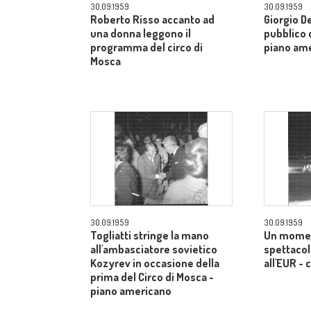
30.09.1959
30.09.1959
Roberto Risso accanto ad
Giorgio De
una donna leggono il
pubblico d
programma del circo di
piano am
Mosca
30.09.1959
30.09.1959
Togliatti stringe la mano
Un momen
all'ambasciatore sovietico
spettacol
Kozyrev in occasione della
all'EUR -
prima del Circo di Mosca -
piano americano