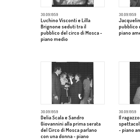
30.09.1959
30.09.1959
Luchino Visconti e Lilla
Jacquelin
Brignone seduti tra il
pubblico d
pubblico del circo di Mosca -
piano am
piano medio
30.09.1959
30.09.1959
Delia Scala e Sandro
Il ragazzo
Giovannini alla prima serata
spettacol
del Circo di Mosca parlano
- piano a
con una donna - piano