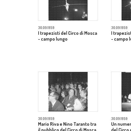
30.09.1959
30.09.1959
I trapezisti del Circo di Mosca
I trapezis
- campo lungo
- campo 
30.09.1959
30.09.1959
Mario Riva e Nino Taranto tra
Un numer
il pubblico del Circo di Mosca
del Circo