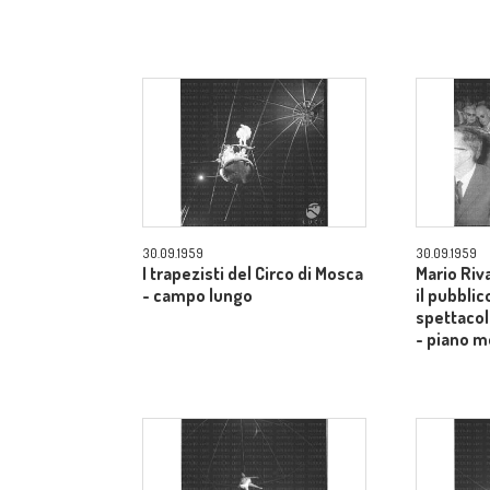
30.09.1959
30.09.1959
I trapezisti del Circo di Mosca
Mario Riv
- campo lungo
il pubblic
spettacol
- piano m