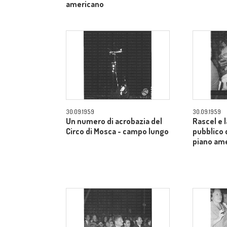
americano
30.09.1959
30.09.1959
Un numero di acrobazia del
Rascel e l
Circo di Mosca - campo lungo
pubblico 
piano am