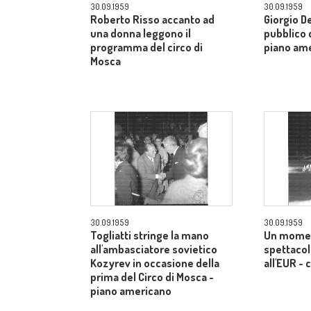
30.09.1959
30.09.1959
Roberto Risso accanto ad
Giorgio De
una donna leggono il
pubblico d
programma del circo di
piano am
Mosca
30.09.1959
30.09.1959
Togliatti stringe la mano
Un momen
all'ambasciatore sovietico
spettacol
Kozyrev in occasione della
all'EUR -
prima del Circo di Mosca -
piano americano