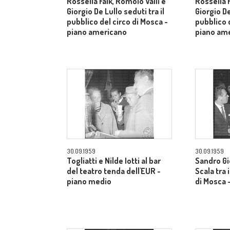
Rossella Falk, Romolo Valli e
Rossella F
Giorgio De Lullo seduti tra il
Giorgio De
pubblico del circo di Mosca -
pubblico d
piano americano
piano am
30.09.1959
30.09.1959
Togliatti e Nilde Iotti al bar
Sandro Gi
del teatro tenda dell'EUR -
Scala tra 
piano medio
di Mosca 