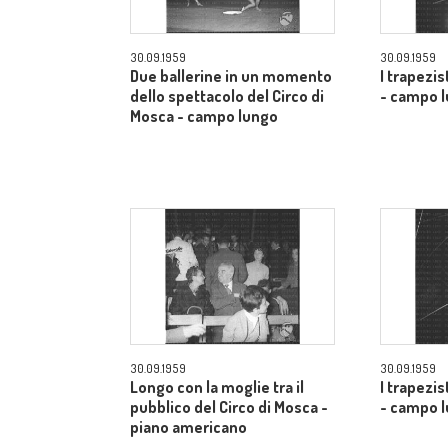
30.09.1959
30.09.1959
Due ballerine in un momento
I trapezis
dello spettacolo del Circo di
- campo 
Mosca - campo lungo
30.09.1959
30.09.1959
Longo con la moglie tra il
I trapezis
pubblico del Circo di Mosca -
- campo 
piano americano