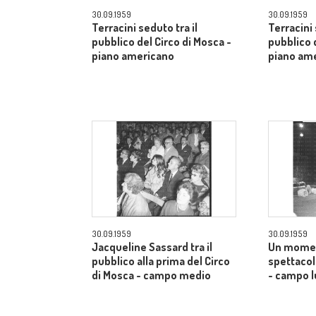
30.09.1959
30.09.1959
Terracini seduto tra il
Terracini 
pubblico del Circo di Mosca -
pubblico 
piano americano
piano am
30.09.1959
30.09.1959
Jacqueline Sassard tra il
Un momen
pubblico alla prima del Circo
spettacol
di Mosca - campo medio
- campo 