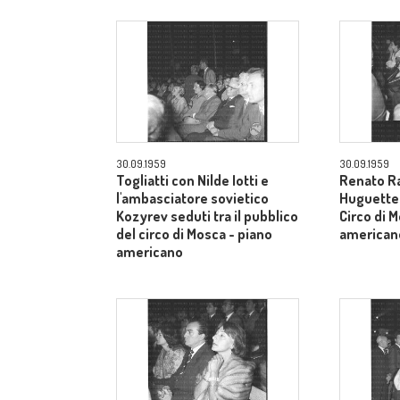
30.09.1959
30.09.1959
Togliatti con Nilde Iotti e
Renato Ra
l'ambasciatore sovietico
Huguette t
Kozyrev seduti tra il pubblico
Circo di 
del circo di Mosca - piano
american
americano