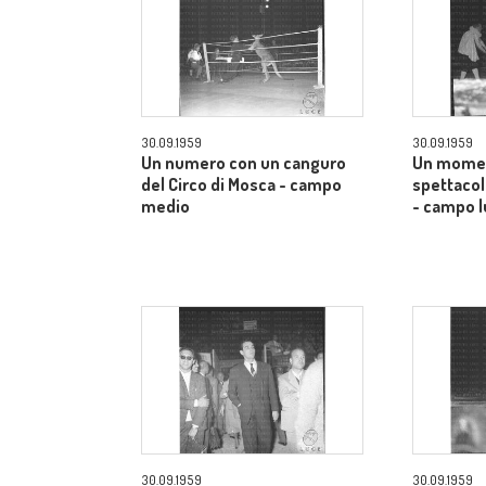
30.09.1959
30.09.1959
Un numero con un canguro
Un momen
del Circo di Mosca - campo
spettacol
medio
- campo 
30.09.1959
30.09.1959