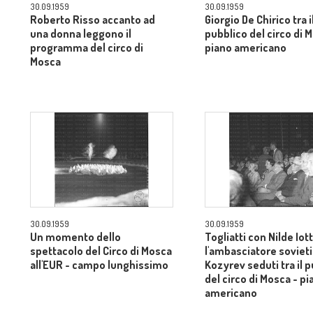
30.09.1959
30.09.1959
Roberto Risso accanto ad
Giorgio De Chirico tra i
una donna leggono il
pubblico del circo di 
programma del circo di
piano americano
Mosca
30.09.1959
30.09.1959
Un momento dello
Togliatti con Nilde Iott
spettacolo del Circo di Mosca
l'ambasciatore soviet
all'EUR - campo lunghissimo
Kozyrev seduti tra il 
del circo di Mosca - pi
americano