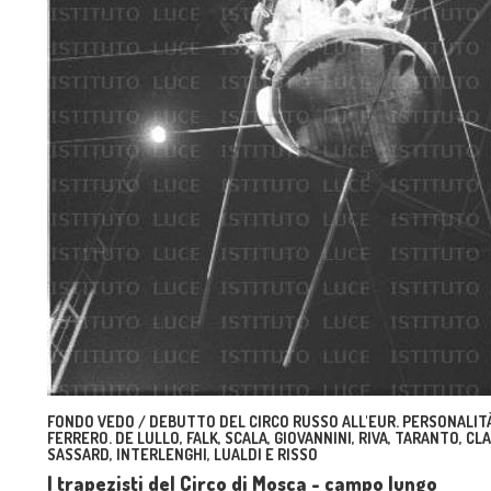
FONDO VEDO / DEBUTTO DEL CIRCO RUSSO ALL'EUR. PERSONALITÀ
FERRERO. DE LULLO, FALK, SCALA, GIOVANNINI, RIVA, TARANTO, CL
SASSARD, INTERLENGHI, LUALDI E RISSO
I trapezisti del Circo di Mosca - campo lungo