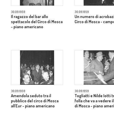
30.09.1959
30.09.1959
Il ragazzo del bar allo
Un numero di acrobazi
spettacolo del Circo di Mosca
Circo di Mosca - camp
- piano americano
30.09.1959
30.09.1959
Amendola seduto tra il
Togliatti e Nilde Iotti t
pubblico del circo di Mosca
folla che va a vedere il
all'Eur - piano americano
di Mosca - piano amer