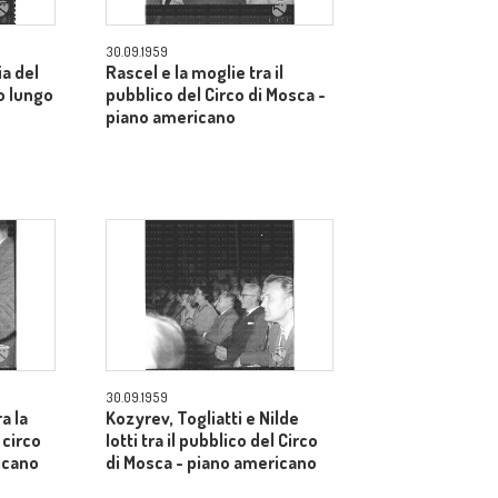
30.09.1959
a del
Rascel e la moglie tra il
o lungo
pubblico del Circo di Mosca -
piano americano
30.09.1959
ra la
Kozyrev, Togliatti e Nilde
 circo
Iotti tra il pubblico del Circo
icano
di Mosca - piano americano