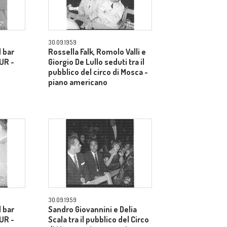
30.09.1959
l bar
Rossella Falk, Romolo Valli e
EUR -
Giorgio De Lullo seduti tra il
pubblico del circo di Mosca -
piano americano
30.09.1959
l bar
Sandro Giovannini e Delia
EUR -
Scala tra il pubblico del Circo