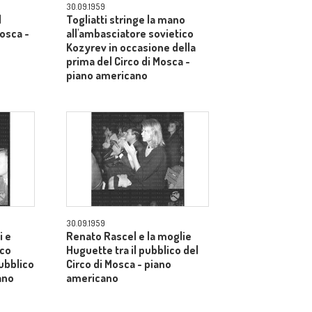
30.09.1959
l
Togliatti stringe la mano
Mosca -
all'ambasciatore sovietico
Kozyrev in occasione della
prima del Circo di Mosca -
piano americano
30.09.1959
i e
Renato Rascel e la moglie
ico
Huguette tra il pubblico del
pubblico
Circo di Mosca - piano
ano
americano