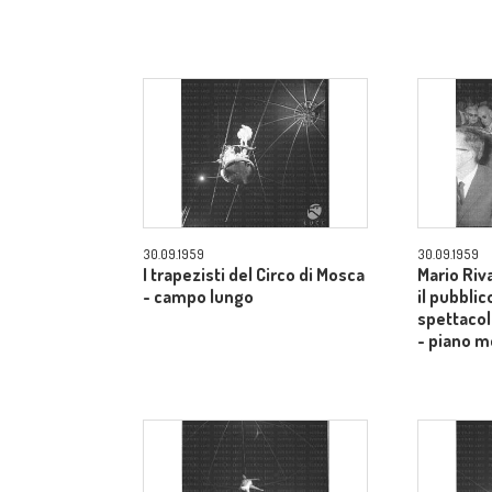
30.09.1959
30.09.1959
I trapezisti del Circo di Mosca
Mario Riv
- campo lungo
il pubblic
spettacol
- piano m