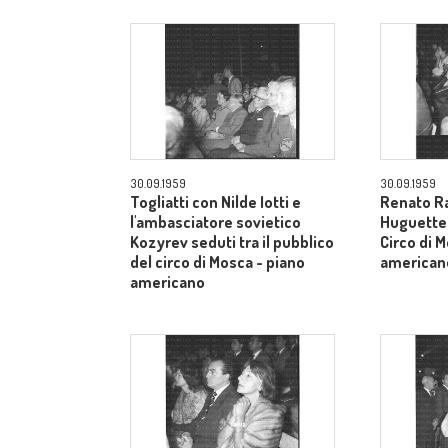
30.09.1959
30.09.1959
Togliatti con Nilde Iotti e
Renato Ra
l'ambasciatore sovietico
Huguette t
Kozyrev seduti tra il pubblico
Circo di 
del circo di Mosca - piano
american
americano