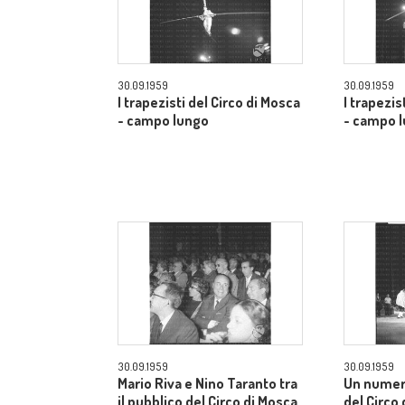
30.09.1959
30.09.1959
I trapezisti del Circo di Mosca
I trapezis
- campo lungo
- campo 
30.09.1959
30.09.1959
Mario Riva e Nino Taranto tra
Un numer
il pubblico del Circo di Mosca
del Circo