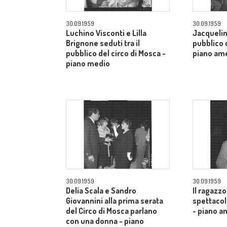
30.09.1959
30.09.1959
Luchino Visconti e Lilla
Jacquelin
Brignone seduti tra il
pubblico d
pubblico del circo di Mosca -
piano am
piano medio
30.09.1959
30.09.1959
Delia Scala e Sandro
Il ragazzo
Giovannini alla prima serata
spettacol
del Circo di Mosca parlano
- piano a
con una donna - piano