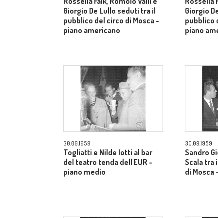
Rossella Falk, Romolo Valli e
Rossella F
Giorgio De Lullo seduti tra il
Giorgio De
pubblico del circo di Mosca -
pubblico d
piano americano
piano am
30.09.1959
30.09.1959
Togliatti e Nilde Iotti al bar
Sandro Gi
del teatro tenda dell'EUR -
Scala tra 
piano medio
di Mosca 