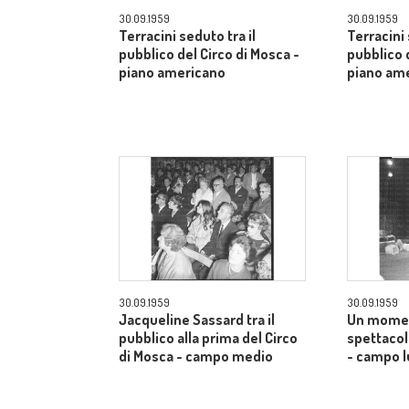
30.09.1959
30.09.1959
Terracini seduto tra il
Terracini 
pubblico del Circo di Mosca -
pubblico 
piano americano
piano am
30.09.1959
30.09.1959
Jacqueline Sassard tra il
Un momen
pubblico alla prima del Circo
spettacol
di Mosca - campo medio
- campo 