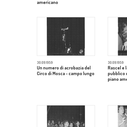
americano
30.09.1959
30.09.1959
Un numero di acrobazia del
Rascel e l
Circo di Mosca - campo lungo
pubblico 
piano am