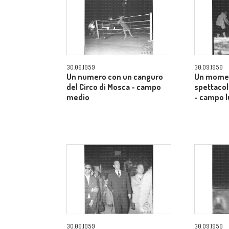
30.09.1959
30.09.1959
Un numero con un canguro
Un momen
del Circo di Mosca - campo
spettacol
medio
- campo 
30.09.1959
30.09.1959