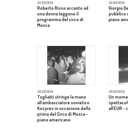
30.09.1959
30.09.1959
Roberto Risso accanto ad
Giorgio De
una donna leggono il
pubblico d
programma del circo di
piano am
Mosca
30.09.1959
30.09.1959
Togliatti stringe la mano
Un momen
all'ambasciatore sovietico
spettacol
Kozyrev in occasione della
all'EUR -
prima del Circo di Mosca -
piano americano