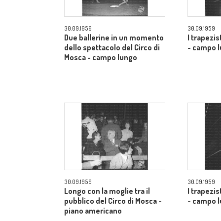
30.09.1959
30.09.1959
Due ballerine in un momento
I trapezis
dello spettacolo del Circo di
- campo 
Mosca - campo lungo
30.09.1959
30.09.1959
Longo con la moglie tra il
I trapezis
pubblico del Circo di Mosca -
- campo 
piano americano