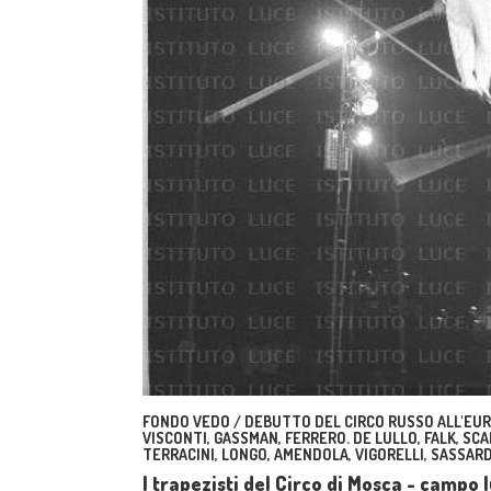
FONDO VEDO / DEBUTTO DEL CIRCO RUSSO ALL'EUR.
VISCONTI, GASSMAN, FERRERO. DE LULLO, FALK, SCAL
TERRACINI, LONGO, AMENDOLA, VIGORELLI, SASSARD
I trapezisti del Circo di Mosca - campo 