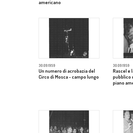
americano
30.09.1959
30.09.1959
Un numero di acrobazia del
Rascel e l
Circo di Mosca - campo lungo
pubblico 
piano am