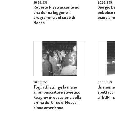
30.09.1959
30.09.1959
Roberto Risso accanto ad
Giorgio De
una donna leggono il
pubblico d
programma del circo di
piano am
Mosca
30.09.1959
30.09.1959
Togliatti stringe la mano
Un momen
all'ambasciatore sovietico
spettacol
Kozyrev in occasione della
all'EUR -
prima del Circo di Mosca -
piano americano