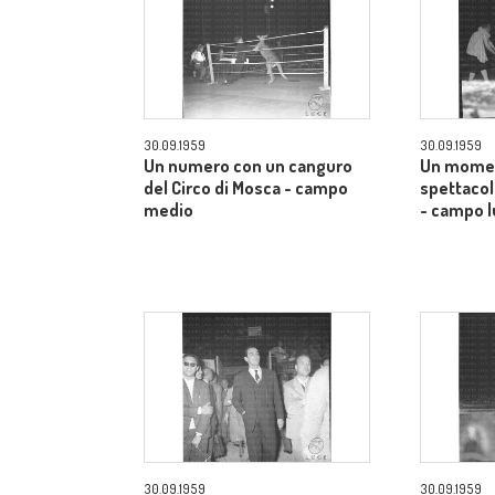
30.09.1959
30.09.1959
Un numero con un canguro
Un momen
del Circo di Mosca - campo
spettacol
medio
- campo 
30.09.1959
30.09.1959