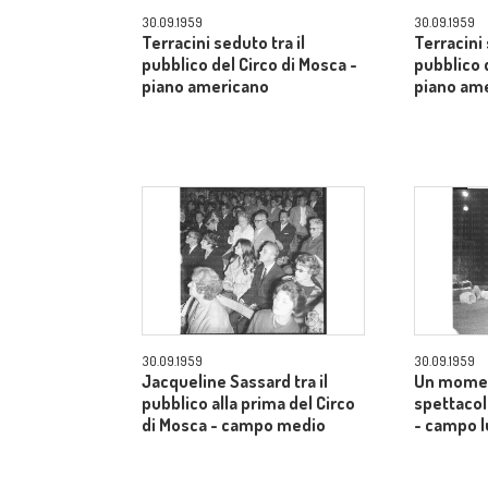
30.09.1959
30.09.1959
Terracini seduto tra il
Terracini 
pubblico del Circo di Mosca -
pubblico 
piano americano
piano am
30.09.1959
30.09.1959
Jacqueline Sassard tra il
Un momen
pubblico alla prima del Circo
spettacol
di Mosca - campo medio
- campo 