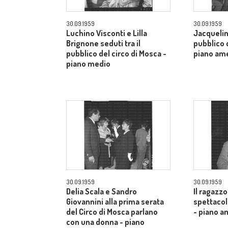
30.09.1959
30.09.1959
Luchino Visconti e Lilla
Jacquelin
Brignone seduti tra il
pubblico d
pubblico del circo di Mosca -
piano am
piano medio
30.09.1959
30.09.1959
Delia Scala e Sandro
Il ragazzo
Giovannini alla prima serata
spettacol
del Circo di Mosca parlano
- piano a
con una donna - piano