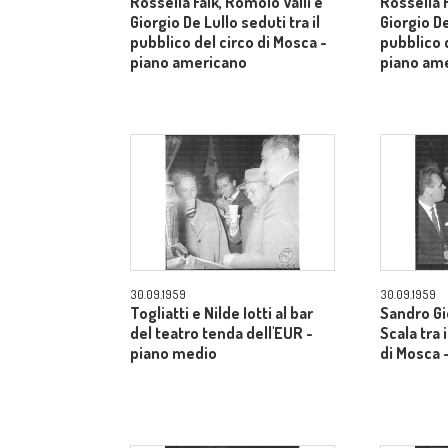
Rossella Falk, Romolo Valli e
Rossella F
Giorgio De Lullo seduti tra il
Giorgio De
pubblico del circo di Mosca -
pubblico d
piano americano
piano am
30.09.1959
30.09.1959
Togliatti e Nilde Iotti al bar
Sandro Gi
del teatro tenda dell'EUR -
Scala tra 
piano medio
di Mosca 