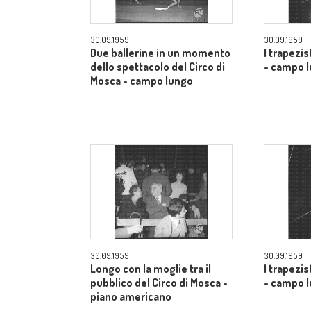
30.09.1959
30.09.1959
Due ballerine in un momento
I trapezis
dello spettacolo del Circo di
- campo 
Mosca - campo lungo
30.09.1959
30.09.1959
Longo con la moglie tra il
I trapezis
pubblico del Circo di Mosca -
- campo 
piano americano