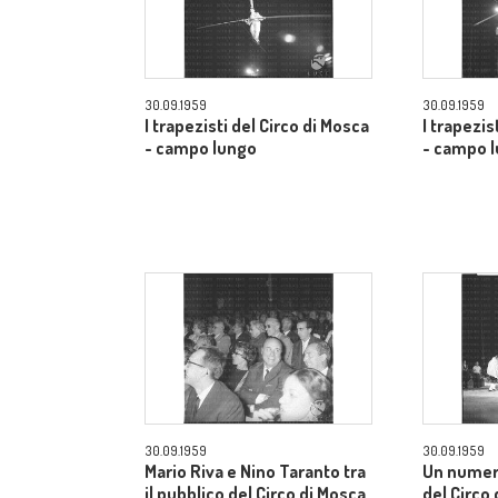
30.09.1959
30.09.1959
I trapezisti del Circo di Mosca
I trapezis
- campo lungo
- campo 
30.09.1959
30.09.1959
Mario Riva e Nino Taranto tra
Un numer
il pubblico del Circo di Mosca
del Circo