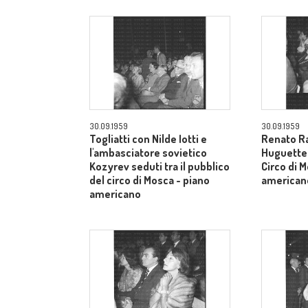
30.09.1959
30.09.1959
Togliatti con Nilde Iotti e
Renato Ra
l'ambasciatore sovietico
Huguette t
Kozyrev seduti tra il pubblico
Circo di 
del circo di Mosca - piano
american
americano