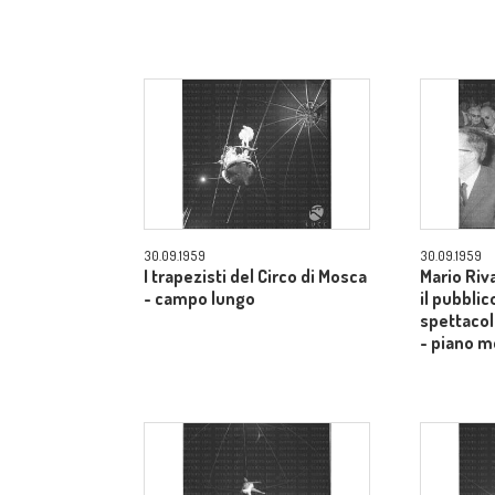
30.09.1959
30.09.1959
I trapezisti del Circo di Mosca
Mario Riv
- campo lungo
il pubblic
spettacol
- piano m