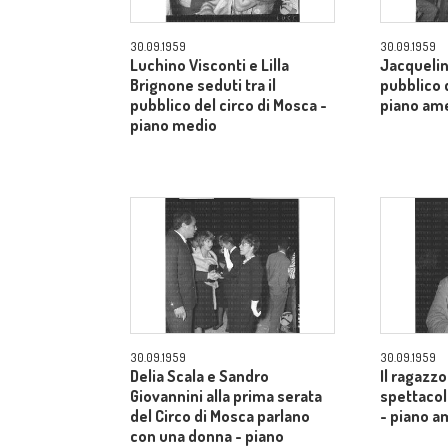
30.09.1959
30.09.1959
Luchino Visconti e Lilla
Jacquelin
Brignone seduti tra il
pubblico d
pubblico del circo di Mosca -
piano am
piano medio
30.09.1959
30.09.1959
Delia Scala e Sandro
Il ragazzo
Giovannini alla prima serata
spettacol
del Circo di Mosca parlano
- piano a
con una donna - piano