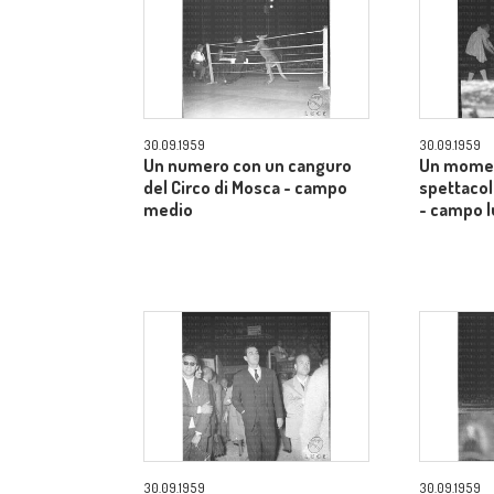
30.09.1959
30.09.1959
Un numero con un canguro
Un momen
del Circo di Mosca - campo
spettacol
medio
- campo 
30.09.1959
30.09.1959