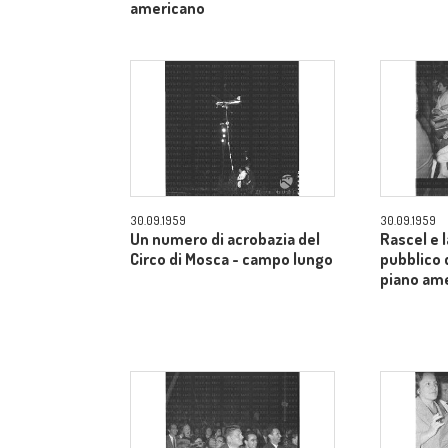
americano
30.09.1959
30.09.1959
Un numero di acrobazia del
Rascel e l
Circo di Mosca - campo lungo
pubblico 
piano am