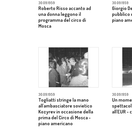
30.09.1959
30.09.1959
Roberto Risso accanto ad
Giorgio De
una donna leggono il
pubblico d
programma del circo di
piano am
Mosca
30.09.1959
30.09.1959
Togliatti stringe la mano
Un momen
all'ambasciatore sovietico
spettacol
Kozyrev in occasione della
all'EUR -
prima del Circo di Mosca -
piano americano