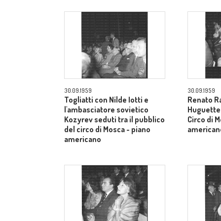
30.09.1959
30.09.1959
Togliatti con Nilde Iotti e
Renato Ra
l'ambasciatore sovietico
Huguette t
Kozyrev seduti tra il pubblico
Circo di 
del circo di Mosca - piano
american
americano