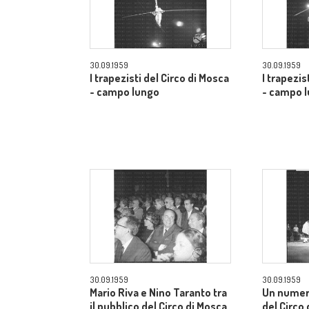
30.09.1959
30.09.1959
I trapezisti del Circo di Mosca
I trapezis
- campo lungo
- campo 
30.09.1959
30.09.1959
Mario Riva e Nino Taranto tra
Un numer
il pubblico del Circo di Mosca
del Circo