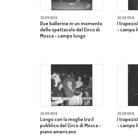
30.09.1959
30.09.1959
Due ballerine in un momento
I trapezis
dello spettacolo del Circo di
- campo 
Mosca - campo lungo
30.09.1959
30.09.1959
Longo con la moglie tra il
I trapezis
pubblico del Circo di Mosca -
- campo 
piano americano