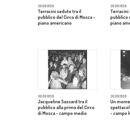
30.09.1959
30.09.1959
Terracini seduto tra il
Terracini 
pubblico del Circo di Mosca -
pubblico 
piano americano
piano am
30.09.1959
30.09.1959
Jacqueline Sassard tra il
Un momen
pubblico alla prima del Circo
spettacol
di Mosca - campo medio
- campo 