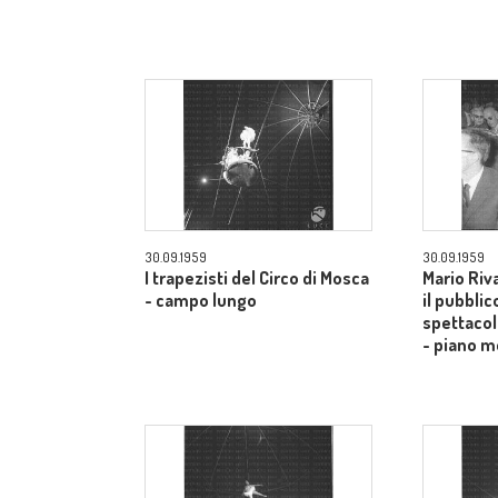
30.09.1959
30.09.1959
I trapezisti del Circo di Mosca
Mario Riv
- campo lungo
il pubblic
spettacol
- piano m