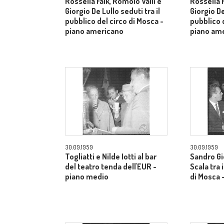
Rossella Falk, Romolo Valli e
Rossella F
Giorgio De Lullo seduti tra il
Giorgio De
pubblico del circo di Mosca -
pubblico d
piano americano
piano am
30.09.1959
30.09.1959
Togliatti e Nilde Iotti al bar
Sandro Gi
del teatro tenda dell'EUR -
Scala tra 
piano medio
di Mosca 