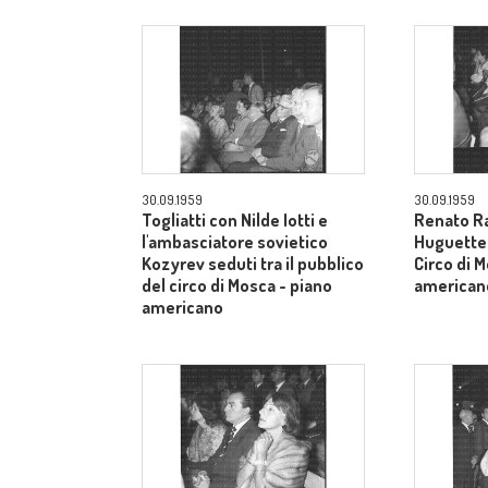
30.09.1959
30.09.1959
Togliatti con Nilde Iotti e
Renato Ra
l'ambasciatore sovietico
Huguette t
Kozyrev seduti tra il pubblico
Circo di 
del circo di Mosca - piano
american
americano