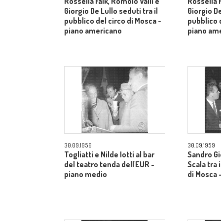
Rossella Falk, Romolo Valli e
Rossella F
Giorgio De Lullo seduti tra il
Giorgio De
pubblico del circo di Mosca -
pubblico d
piano americano
piano am
30.09.1959
30.09.1959
Togliatti e Nilde Iotti al bar
Sandro Gi
del teatro tenda dell'EUR -
Scala tra 
piano medio
di Mosca 