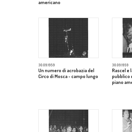
americano
30.09.1959
30.09.1959
Un numero di acrobazia del
Rascel e l
Circo di Mosca - campo lungo
pubblico 
piano am