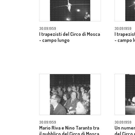
30.09.1959
30.09.1959
I trapezisti del Circo di Mosca
I trapezis
- campo lungo
- campo 
30.09.1959
30.09.1959
Mario Riva e Nino Taranto tra
Un numer
il pubblico del Circo di Mosca
del Circo