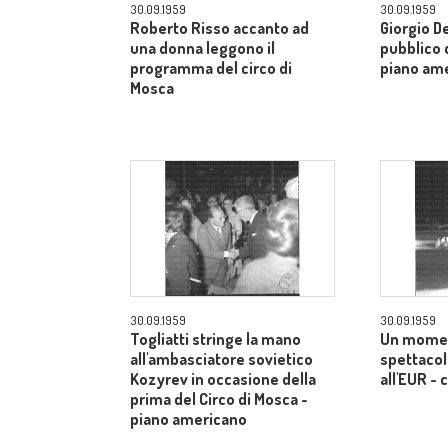
30.09.1959
30.09.1959
Roberto Risso accanto ad
Giorgio De
una donna leggono il
pubblico d
programma del circo di
piano am
Mosca
30.09.1959
30.09.1959
Togliatti stringe la mano
Un momen
all'ambasciatore sovietico
spettacol
Kozyrev in occasione della
all'EUR -
prima del Circo di Mosca -
piano americano