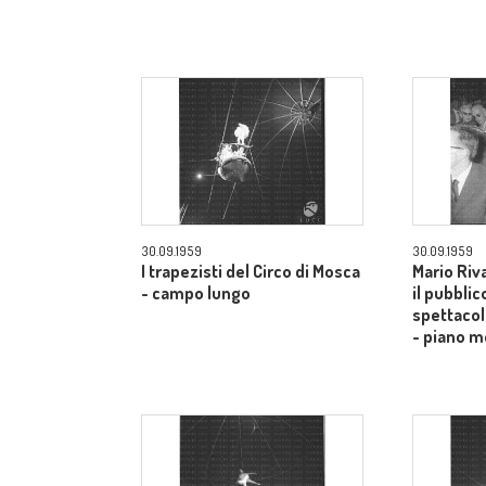
30.09.1959
30.09.1959
I trapezisti del Circo di Mosca
Mario Riv
- campo lungo
il pubblic
spettacol
- piano m