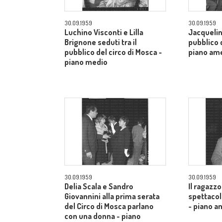
30.09.1959
30.09.1959
Luchino Visconti e Lilla
Jacquelin
Brignone seduti tra il
pubblico d
pubblico del circo di Mosca -
piano am
piano medio
30.09.1959
30.09.1959
Delia Scala e Sandro
Il ragazzo
Giovannini alla prima serata
spettacol
del Circo di Mosca parlano
- piano a
con una donna - piano