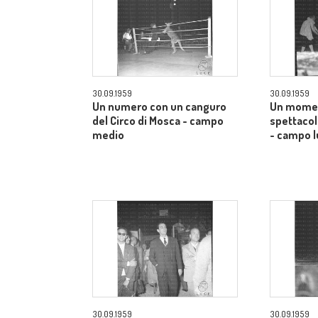
30.09.1959
30.09.1959
Un numero con un canguro
Un momen
del Circo di Mosca - campo
spettacol
medio
- campo 
30.09.1959
30.09.1959