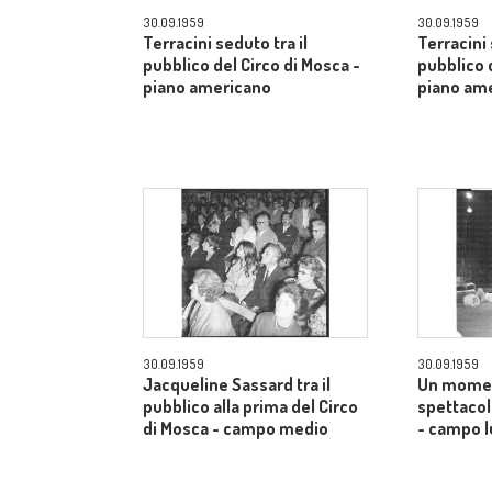
30.09.1959
30.09.1959
Terracini seduto tra il
Terracini 
pubblico del Circo di Mosca -
pubblico 
piano americano
piano am
30.09.1959
30.09.1959
Jacqueline Sassard tra il
Un momen
pubblico alla prima del Circo
spettacol
di Mosca - campo medio
- campo 