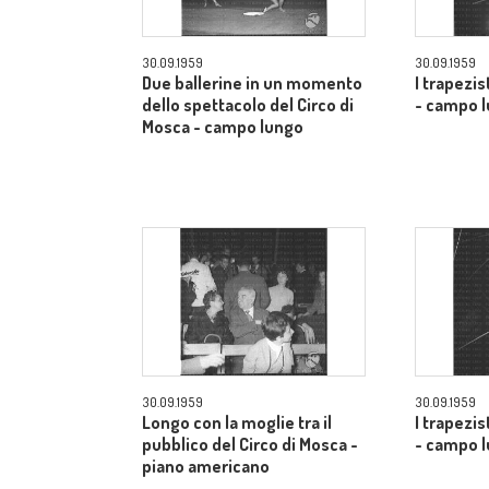
30.09.1959
30.09.1959
Due ballerine in un momento
I trapezis
dello spettacolo del Circo di
- campo 
Mosca - campo lungo
30.09.1959
30.09.1959
Longo con la moglie tra il
I trapezis
pubblico del Circo di Mosca -
- campo 
piano americano