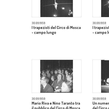
30.09.1959
30.09.1959
I trapezisti del Circo di Mosca
I trapezis
- campo lungo
- campo 
30.09.1959
30.09.1959
Mario Riva e Nino Taranto tra
Un numer
il pubblico del Circo di Mosca
del Circo