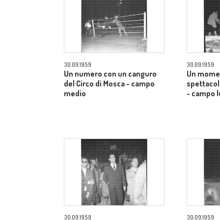
30.09.1959
30.09.1959
Un numero con un canguro
Un momen
del Circo di Mosca - campo
spettacol
medio
- campo 
30.09.1959
30.09.1959