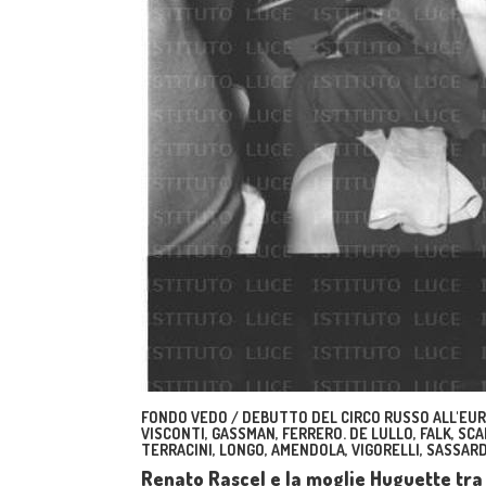
FONDO VEDO / DEBUTTO DEL CIRCO RUSSO ALL'EUR.
VISCONTI, GASSMAN, FERRERO. DE LULLO, FALK, SCAL
TERRACINI, LONGO, AMENDOLA, VIGORELLI, SASSARD
Renato Rascel e la moglie Huguette tra 