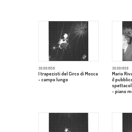
30.09.1959
30.09.1959
I trapezisti del Circo di Mosca
Mario Riv
- campo lungo
il pubblic
spettacol
- piano m