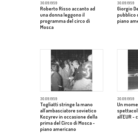
30.09.1959
30.09.1959
Roberto Risso accanto ad
Giorgio De
una donna leggono il
pubblico d
programma del circo di
piano am
Mosca
30.09.1959
30.09.1959
Togliatti stringe la mano
Un momen
all'ambasciatore sovietico
spettacol
Kozyrev in occasione della
all'EUR -
prima del Circo di Mosca -
piano americano