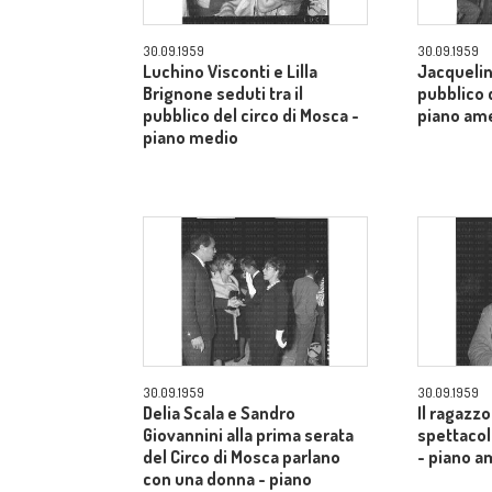
30.09.1959
30.09.1959
Luchino Visconti e Lilla
Jacquelin
Brignone seduti tra il
pubblico d
pubblico del circo di Mosca -
piano am
piano medio
30.09.1959
30.09.1959
Delia Scala e Sandro
Il ragazzo
Giovannini alla prima serata
spettacol
del Circo di Mosca parlano
- piano a
con una donna - piano