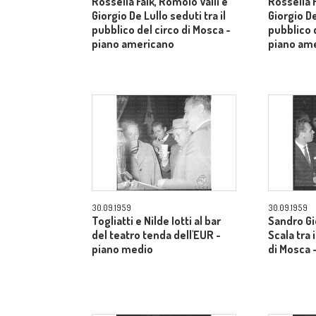
Rossella Falk, Romolo Valli e
Rossella F
Giorgio De Lullo seduti tra il
Giorgio De
pubblico del circo di Mosca -
pubblico d
piano americano
piano am
30.09.1959
30.09.1959
Togliatti e Nilde Iotti al bar
Sandro Gi
del teatro tenda dell'EUR -
Scala tra 
piano medio
di Mosca 