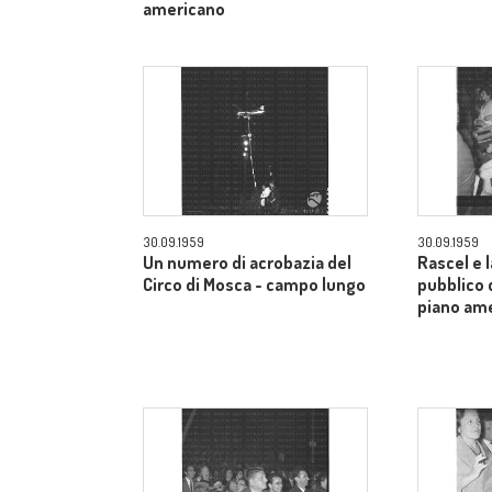
americano
30.09.1959
30.09.1959
Un numero di acrobazia del
Rascel e l
Circo di Mosca - campo lungo
pubblico 
piano am