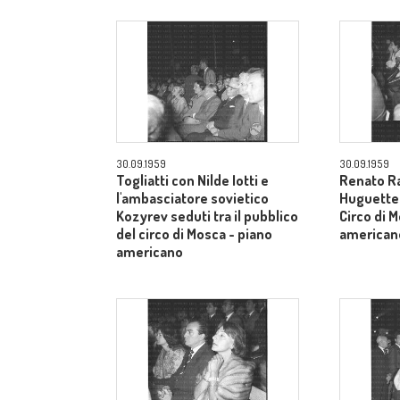
30.09.1959
30.09.1959
Togliatti con Nilde Iotti e
Renato Ra
l'ambasciatore sovietico
Huguette t
Kozyrev seduti tra il pubblico
Circo di 
del circo di Mosca - piano
american
americano