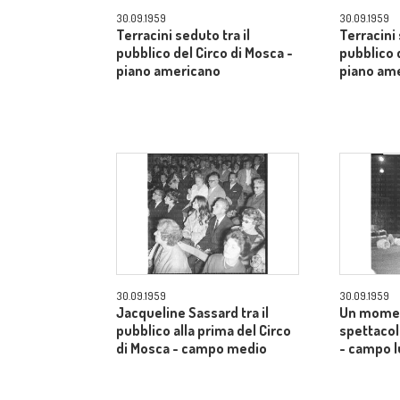
30.09.1959
30.09.1959
Terracini seduto tra il
Terracini 
pubblico del Circo di Mosca -
pubblico 
piano americano
piano am
30.09.1959
30.09.1959
Jacqueline Sassard tra il
Un momen
pubblico alla prima del Circo
spettacol
di Mosca - campo medio
- campo 