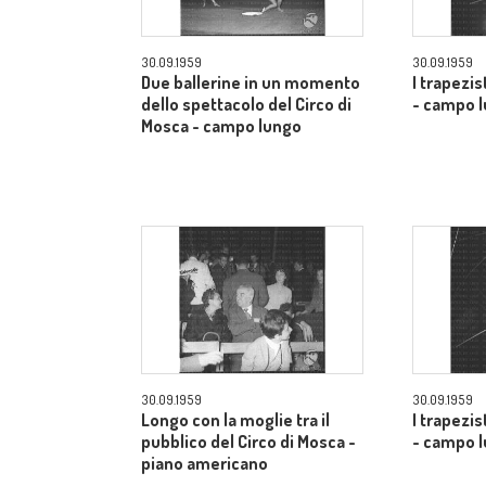
30.09.1959
30.09.1959
Due ballerine in un momento
I trapezis
dello spettacolo del Circo di
- campo 
Mosca - campo lungo
30.09.1959
30.09.1959
Longo con la moglie tra il
I trapezis
pubblico del Circo di Mosca -
- campo 
piano americano