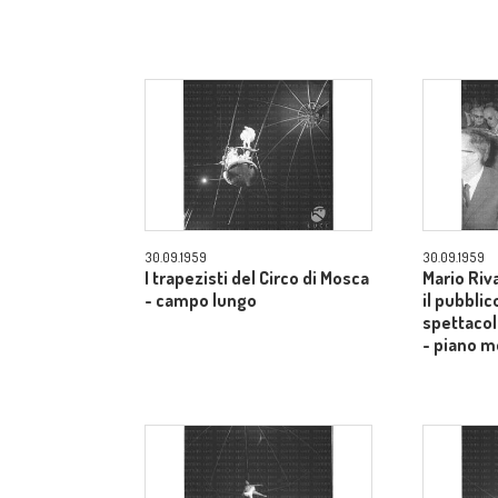
30.09.1959
30.09.1959
I trapezisti del Circo di Mosca
Mario Riv
- campo lungo
il pubblic
spettacol
- piano m