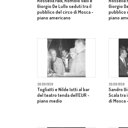
Rossella Falk, Romolo Valli e
Rossella F
Giorgio De Lullo seduti tra il
Giorgio De
pubblico del circo di Mosca -
pubblico d
piano americano
piano am
30.09.1959
30.09.1959
Togliatti e Nilde Iotti al bar
Sandro Gi
del teatro tenda dell'EUR -
Scala tra 
piano medio
di Mosca 