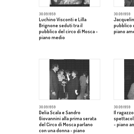
30.09.1959
30.09.1959
Luchino Visconti e Lilla
Jacquelin
Brignone seduti tra il
pubblico d
pubblico del circo di Mosca -
piano am
piano medio
30.09.1959
30.09.1959
Delia Scala e Sandro
Il ragazzo
Giovannini alla prima serata
spettacol
del Circo di Mosca parlano
- piano a
con una donna - piano