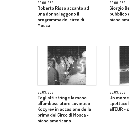
30.09.1959
30.09.1959
Roberto Risso accanto ad
Giorgio De
una donna leggono il
pubblico d
programma del circo di
piano am
Mosca
30.09.1959
30.09.1959
Togliatti stringe la mano
Un momen
all'ambasciatore sovietico
spettacol
Kozyrev in occasione della
all'EUR -
prima del Circo di Mosca -
piano americano