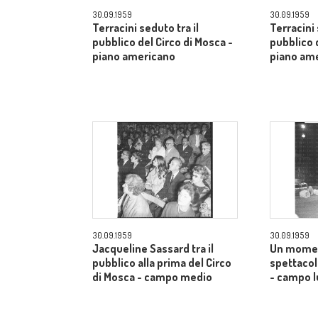
30.09.1959
30.09.1959
Terracini seduto tra il
Terracini 
pubblico del Circo di Mosca -
pubblico 
piano americano
piano am
30.09.1959
30.09.1959
Jacqueline Sassard tra il
Un momen
pubblico alla prima del Circo
spettacol
di Mosca - campo medio
- campo 