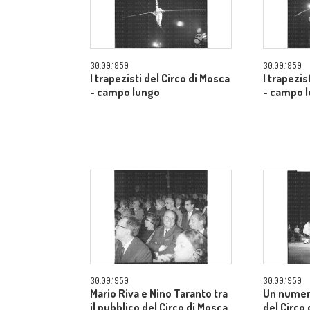
30.09.1959
30.09.1959
I trapezisti del Circo di Mosca
I trapezis
- campo lungo
- campo 
30.09.1959
30.09.1959
Mario Riva e Nino Taranto tra
Un numer
il pubblico del Circo di Mosca
del Circo