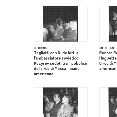
30.09.1959
30.09.1959
Togliatti con Nilde Iotti e
Renato Ra
l'ambasciatore sovietico
Huguette t
Kozyrev seduti tra il pubblico
Circo di 
del circo di Mosca - piano
american
americano