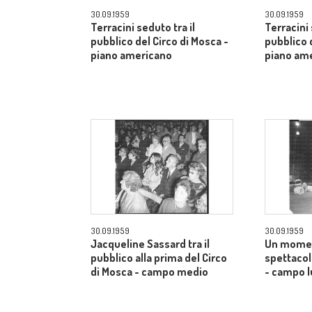
30.09.1959
30.09.1959
Terracini seduto tra il
Terracini 
pubblico del Circo di Mosca -
pubblico 
piano americano
piano am
30.09.1959
30.09.1959
Jacqueline Sassard tra il
Un momen
pubblico alla prima del Circo
spettacol
di Mosca - campo medio
- campo 