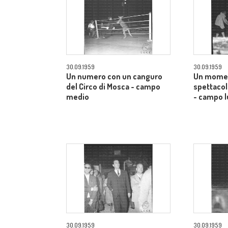
30.09.1959
30.09.1959
Un numero con un canguro
Un momen
del Circo di Mosca - campo
spettacol
medio
- campo 
30.09.1959
30.09.1959