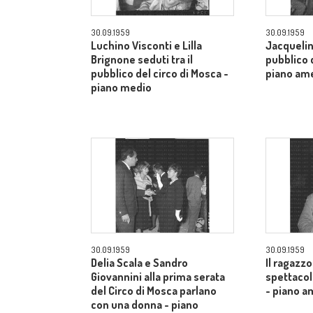
30.09.1959
30.09.1959
Luchino Visconti e Lilla
Jacquelin
Brignone seduti tra il
pubblico d
pubblico del circo di Mosca -
piano am
piano medio
30.09.1959
30.09.1959
Delia Scala e Sandro
Il ragazzo
Giovannini alla prima serata
spettacol
del Circo di Mosca parlano
- piano a
con una donna - piano