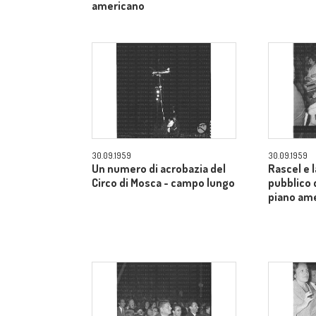
americano
30.09.1959
30.09.1959
Un numero di acrobazia del
Rascel e l
Circo di Mosca - campo lungo
pubblico 
piano am