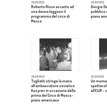
30.09.1959
30.09.1959
Roberto Risso accanto ad
Giorgio De
una donna leggono il
pubblico d
programma del circo di
piano am
Mosca
30.09.1959
30.09.1959
Togliatti stringe la mano
Un momen
all'ambasciatore sovietico
spettacol
Kozyrev in occasione della
all'EUR -
prima del Circo di Mosca -
piano americano