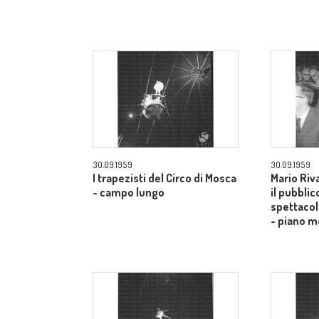
30.09.1959
30.09.1959
I trapezisti del Circo di Mosca
Mario Riv
- campo lungo
il pubblic
spettacol
- piano m