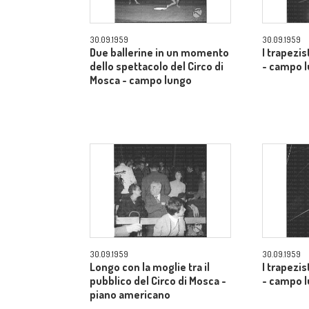
30.09.1959
30.09.1959
Due ballerine in un momento
I trapezis
dello spettacolo del Circo di
- campo 
Mosca - campo lungo
30.09.1959
30.09.1959
Longo con la moglie tra il
I trapezis
pubblico del Circo di Mosca -
- campo 
piano americano