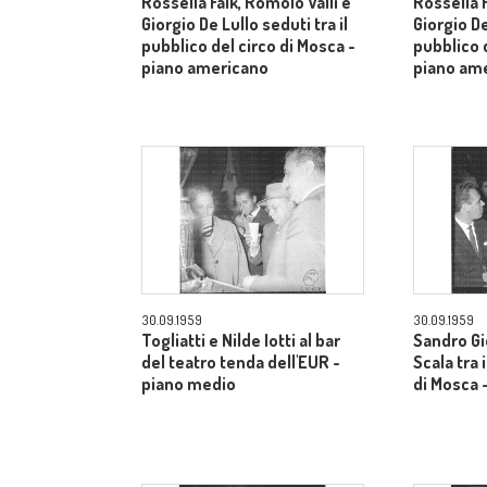
Rossella Falk, Romolo Valli e
Rossella F
Giorgio De Lullo seduti tra il
Giorgio De
pubblico del circo di Mosca -
pubblico d
piano americano
piano am
30.09.1959
30.09.1959
Togliatti e Nilde Iotti al bar
Sandro Gi
del teatro tenda dell'EUR -
Scala tra 
piano medio
di Mosca 