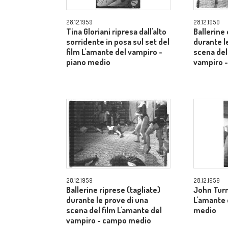
28.12.1959
28.12.1959
Tina Gloriani ripresa dall'alto
Ballerine 
sorridente in posa sul set del
durante l
film L'amante del vampiro -
scena del
piano medio
vampiro 
28.12.1959
28.12.1959
Ballerine riprese (tagliate)
John Turn
durante le prove di una
L'amante 
scena del film L'amante del
medio
vampiro - campo medio