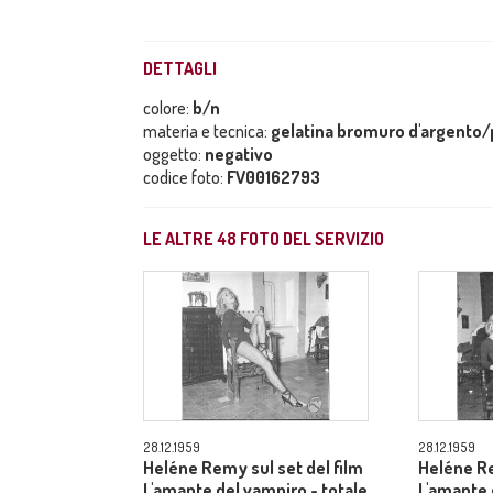
DETTAGLI
colore:
b/n
materia e tecnica:
gelatina bromuro d'argento/p
oggetto:
negativo
codice foto:
FV00162793
LE ALTRE
48
FOTO DEL SERVIZIO
28.12.1959
28.12.1959
Heléne Remy sul set del film
Heléne Re
L'amante del vampiro - totale
L'amante 