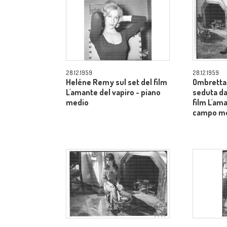
28.12.1959
28.12.1959
Heléne Remy sul set del film
Ombretta 
L'amante del vapiro - piano
seduta dal
medio
film L'am
campo m