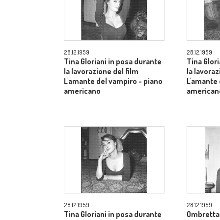
28.12.1959
28.12.1959
Tina Gloriani in posa durante
Tina Glor
la lavorazione del film
la lavoraz
L'amante del vampiro - piano
L'amante 
americano
american
28.12.1959
28.12.1959
Tina Gloriani in posa durante
Ombretta 