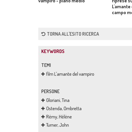
vampiro - piano medio
riprese su
L'amante 
campo m
TORNA ALL'ESITO RICERCA
KEYWORDS
TEMI
film L'amante del vampiro
PERSONE
Gloriani, Tina
Ostenda, Ombretta
Rémy, Hélène
Turner, John