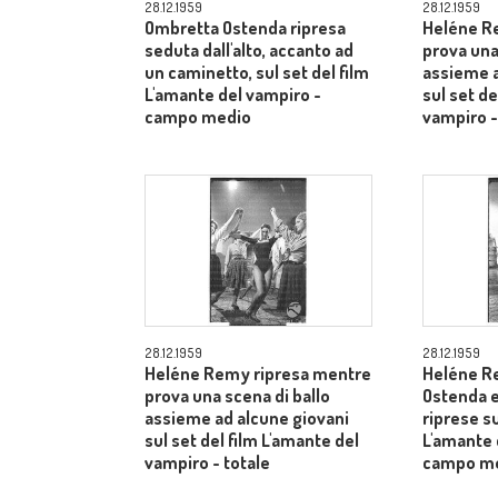
28.12.1959
28.12.1959
Ombretta Ostenda ripresa
Heléne R
seduta dall'alto, accanto ad
prova una
un caminetto, sul set del film
assieme a
L'amante del vampiro -
sul set de
campo medio
vampiro 
28.12.1959
28.12.1959
Heléne Remy ripresa mentre
Heléne R
prova una scena di ballo
Ostenda e
assieme ad alcune giovani
riprese su
sul set del film L'amante del
L'amante 
vampiro - totale
campo m