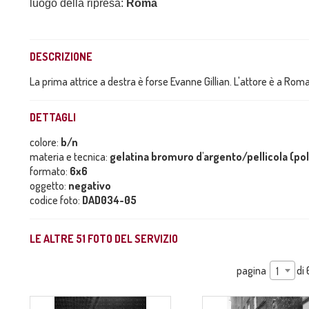
luogo della ripresa:
Roma
DESCRIZIONE
La prima attrice a destra è forse Evanne Gillian. L'attore è a Ro
DETTAGLI
colore:
b/n
materia e tecnica:
gelatina bromuro d'argento/pellicola (po
formato:
6x6
oggetto:
negativo
codice foto:
DAD034-05
LE ALTRE
51
FOTO DEL SERVIZIO
pagina
di
1