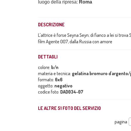
luogo della ripresa:
Roma
DESCRIZIONE
L'attrice è forse Seyna Seyn; di fianco a lei si tro
film Agente 007, dalla Russia con amore
DETTAGLI
colore:
b/n
materia e tecnica:
gelatina bromuro d'argento/p
formato:
6x6
oggetto:
negativo
codice foto:
DAD034-07
LE ALTRE
51
FOTO DEL SERVIZIO
pagina