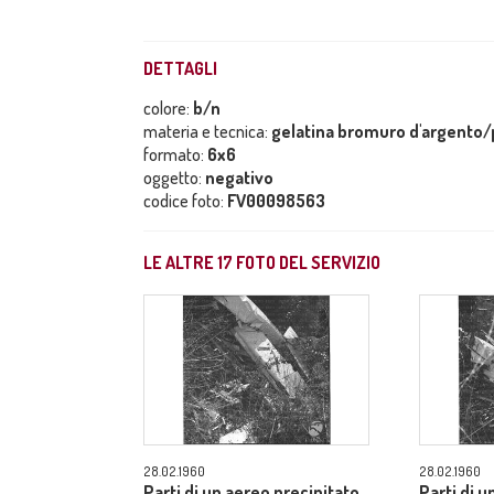
DETTAGLI
colore:
b/n
materia e tecnica:
gelatina bromuro d'argento/p
formato:
6x6
oggetto:
negativo
codice foto:
FV00098563
LE ALTRE
17
FOTO DEL SERVIZIO
28.02.1960
28.02.1960
Parti di un aereo precipitato
Parti di u