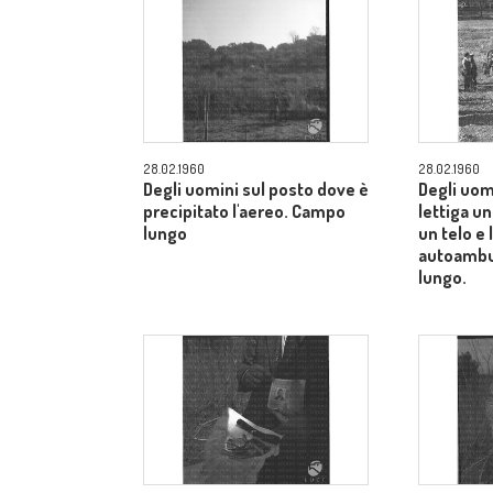
28.02.1960
28.02.1960
Degli uomini sul posto dove è
Degli uom
precipitato l'aereo. Campo
lettiga u
lungo
un telo e
autoambu
lungo.