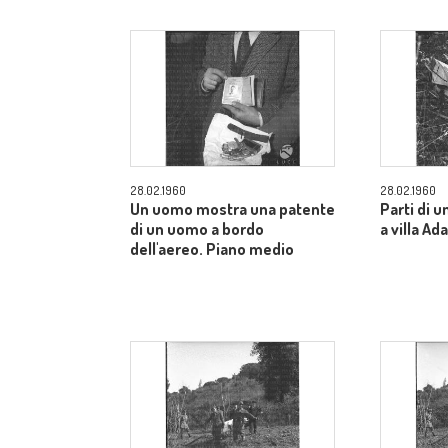
28.02.1960
28.02.1960
Un uomo mostra una patente
Parti di u
di un uomo a bordo
a villa Ad
dell'aereo. Piano medio