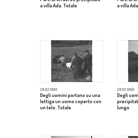
a villa Ada. Totale
a villa Ad
28.02.1960
28.02.1960
Degli uomini portano su una
Degli uom
lettiga un uomo coperto con
precipita
un telo. Totale
lungo