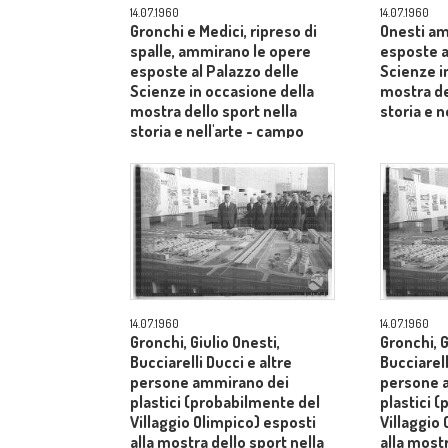
14.07.1960
14.07.1960
Gronchi e Medici, ripreso di
Onesti am
spalle, ammirano le opere
esposte a
esposte al Palazzo delle
Scienze i
Scienze in occasione della
mostra de
mostra dello sport nella
storia e n
storia e nell'arte - campo
lungo
14.07.1960
14.07.1960
Gronchi, Giulio Onesti,
Gronchi, G
Bucciarelli Ducci e altre
Bucciarell
persone ammirano dei
persone 
plastici (probabilmente del
plastici 
Villaggio Olimpico) esposti
Villaggio
alla mostra dello sport nella
alla mostr