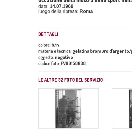
occasione della mostra dello sport nella
data:
14.07.1960
luogo della ripresa:
Roma
DETTAGLI
colore:
b/n
materia e tecnica:
gelatina bromuro d'argento/p
oggetto:
negativo
codice foto:
FV00158038
LE ALTRE
32
FOTO DEL SERVIZIO