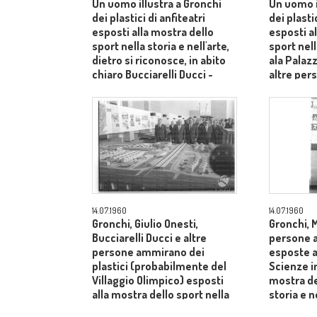
Un uomo illustra a Gronchi
Un uomo i
dei plastici di anfiteatri
dei plastic
esposti alla mostra dello
esposti a
sport nella storia e nell'arte,
sport nell
dietro si riconosce, in abito
ala Palaz
chiaro Bucciarelli Ducci -
altre per
campo medio
campo m
14.07.1960
14.07.1960
Gronchi, Giulio Onesti,
Gronchi, M
Bucciarelli Ducci e altre
persone 
persone ammirano dei
esposte a
plastici (probabilmente del
Scienze i
Villaggio Olimpico) esposti
mostra de
alla mostra dello sport nella
storia e n
storia e nell'arte tenutasi al
medio