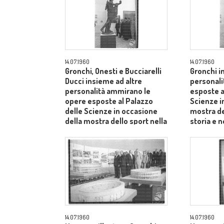
14.07.1960
14.07.1960
Gronchi, Onesti e Bucciarelli
Gronchi i
Ducci insieme ad altre
personali
personalità ammirano le
esposte a
opere esposte al Palazzo
Scienze i
delle Scienze in occasione
mostra de
della mostra dello sport nella
storia e n
storia e nell'arte - campo
lungo
lungo
14.07.1960
14.07.1960