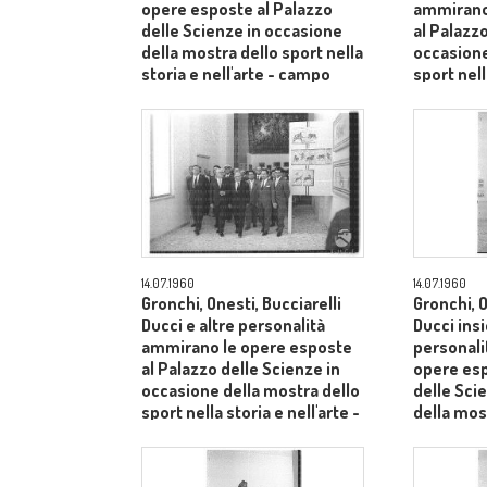
opere esposte al Palazzo
ammirano
delle Scienze in occasione
al Palazzo
della mostra dello sport nella
occasione
storia e nell'arte - campo
sport nell
medio
campo m
14.07.1960
14.07.1960
Gronchi, Onesti, Bucciarelli
Gronchi, O
Ducci e altre personalità
Ducci ins
ammirano le opere esposte
personali
al Palazzo delle Scienze in
opere esp
occasione della mostra dello
delle Sci
sport nella storia e nell'arte -
della most
campo medio
storia e n
lungo