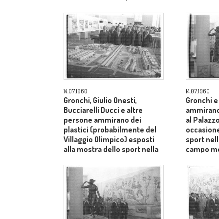
storia e nell'arte tenutasi al
storia e n
Palazzo delle Scienze -
Palazzo d
campo medio
campo m
14.07.1960
14.07.1960
Gronchi, Giulio Onesti,
Gronchi e
Bucciarelli Ducci e altre
ammirano
persone ammirano dei
al Palazzo
plastici (probabilmente del
occasione
Villaggio Olimpico) esposti
sport nell
alla mostra dello sport nella
campo m
storia e nell'arte tenutasi al
Palazzo delle Scienze -
campo medio