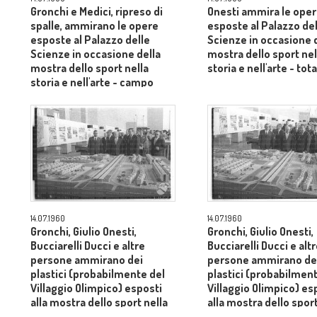
Gronchi e Medici, ripreso di
Onesti ammira le ope
spalle, ammirano le opere
esposte al Palazzo del
esposte al Palazzo delle
Scienze in occasione 
Scienze in occasione della
mostra dello sport nel
mostra dello sport nella
storia e nell'arte - tot
storia e nell'arte - campo
lungo
14.07.1960
14.07.1960
Gronchi, Giulio Onesti,
Gronchi, Giulio Onesti,
Bucciarelli Ducci e altre
Bucciarelli Ducci e alt
persone ammirano dei
persone ammirano de
plastici (probabilmente del
plastici (probabilment
Villaggio Olimpico) esposti
Villaggio Olimpico) es
alla mostra dello sport nella
alla mostra dello sport
storia e nell'arte tenutasi al
storia e nell'arte tenut