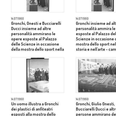
14.07.1960
14.07.1960
Gronchi, Onesti e Bucciarelli
Gronchi insieme ad al
Ducci insieme ad altre
personalità ammira le
personalità ammirano le
esposte al Palazzo del
opere esposte al Palazzo
Scienze in occasione 
delle Scienze in occasione
mostra dello sport nel
della mostra dello sport nella
storia e nell'arte - ca
storia e nell'arte - campo
lungo
lungo
14.07.1960
14.07.1960
Un uomo illustra a Gronchi
Gronchi, Giulio Onesti,
dei plastici di anfiteatri
Bucciarelli Ducci e alt
esposti alla mostra dello
persone ammirano de