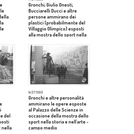
re
Gronchi, Giulio Onesti,
le
Bucciarelli Ducci e altre
della
persone ammirano dei
la
plastici (probabilmente del
ale
Villaggio Olimpico) esposti
alla mostra dello sport nella
storia e nell'arte tenutasi al
Palazzo delle Scienze -
campo medio
14.07.1960
Gronchi e altre personalità
re
ammirano le opere esposte
i
al Palazzo delle Scienze in
e del
occasione della mostra dello
posti
sport nella storia e nell'arte -
 nella
campo medio
asi al