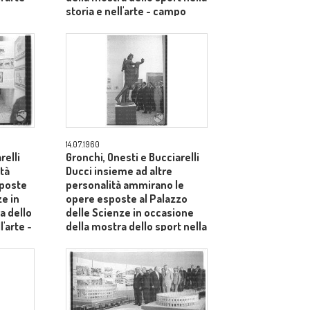
storia e nell'arte - campo
medio
14.07.1960
relli
Gronchi, Onesti e Bucciarelli
ità
Ducci insieme ad altre
sposte
personalità ammirano le
ze in
opere esposte al Palazzo
a dello
delle Scienze in occasione
l'arte -
della mostra dello sport nella
storia e nell'arte - campo
lungo