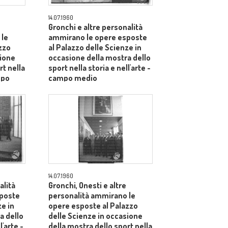
14.07.1960
Gronchi e altre personalità
 le
ammirano le opere esposte
zzo
al Palazzo delle Scienze in
sione
occasione della mostra dello
rt nella
sport nella storia e nell'arte -
mpo
campo medio
14.07.1960
alità
Gronchi, Onesti e altre
sposte
personalità ammirano le
ze in
opere esposte al Palazzo
a dello
delle Scienze in occasione
l'arte -
della mostra dello sport nella