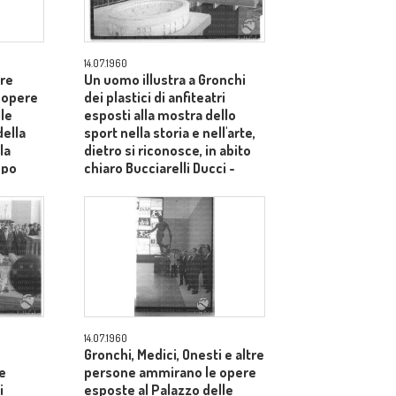
14.07.1960
tre
Un uomo illustra a Gronchi
 opere
dei plastici di anfiteatri
le
esposti alla mostra dello
della
sport nella storia e nell'arte,
la
dietro si riconosce, in abito
mpo
chiaro Bucciarelli Ducci -
campo medio
14.07.1960
Gronchi, Medici, Onesti e altre
re
persone ammirano le opere
i
esposte al Palazzo delle