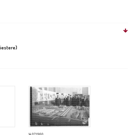
liestere)
14.07.1960