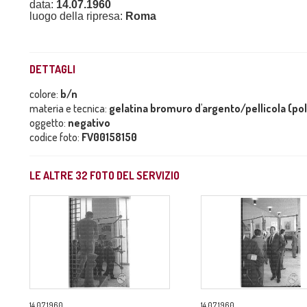
data:
14.07.1960
luogo della ripresa:
Roma
DETTAGLI
colore:
b/n
materia e tecnica:
gelatina bromuro d'argento/pellicola (po
oggetto:
negativo
codice foto:
FV00158150
LE ALTRE
32
FOTO DEL SERVIZIO
14.07.1960
14.07.1960