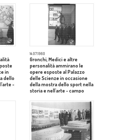
-
14.07.1960
alità
Gronchi, Medici e altre
sposte
personalità ammirano le
ze in
opere esposte al Palazzo
a dello
delle Scienze in occasione
l'arte -
della mostra dello sport nella
storia e nell'arte - campo
medio