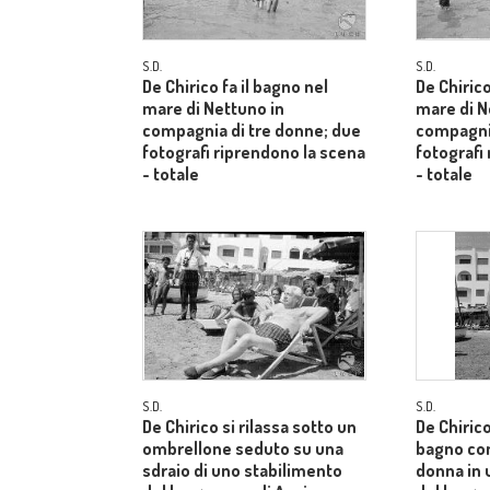
S.D.
S.D.
De Chirico fa il bagno nel
De Chirico
mare di Nettuno in
mare di N
compagnia di tre donne; due
compagnia
fotografi riprendono la scena
fotografi
- totale
- totale
S.D.
S.D.
De Chirico si rilassa sotto un
De Chiric
ombrellone seduto su una
bagno co
sdraio di uno stabilimento
donna in 