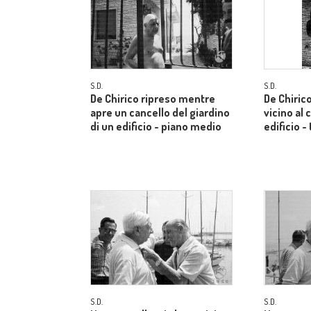
S.D.
S.D.
De Chirico ripreso mentre
De Chiric
apre un cancello del giardino
vicino al 
di un edificio - piano medio
edificio -
S.D.
S.D.