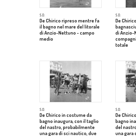
S.D.
S.D.
De Chirico ripreso mentre fa
De Chiric
il bagno nel mare del litorale
bagnasci
di Anzio-Nettuno - campo
di Anzio-
medio
compagni
totale
S.D.
S.D.
De Chirico in costume da
De Chiric
bagno inaugura, con il taglio
bagno inau
del nastro, probabilmente
del nastr
una gara di sci nautico, due
una gara d