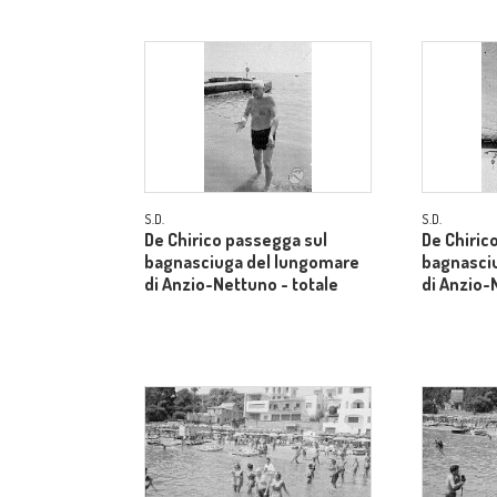
S.D.
S.D.
De Chirico passegga sul
De Chiric
bagnasciuga del lungomare
bagnasci
di Anzio-Nettuno - totale
di Anzio-