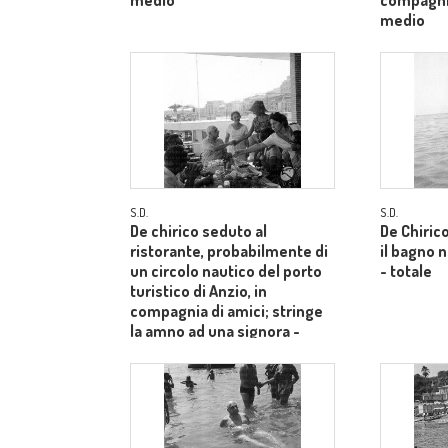
medio
compagnia
medio
S.D.
S.D.
De chirico seduto al
De Chiric
ristorante, probabilmente di
il bagno 
un circolo nautico del porto
- totale
turistico di Anzio, in
compagnia di amici; stringe
la amno ad una signora -
piano medio