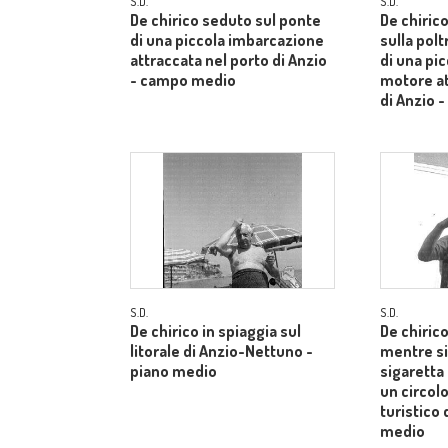
S.D.
S.D.
De chirico seduto sul ponte
De chiric
di una piccola imbarcazione
sulla pol
attraccata nel porto di Anzio
di una pi
- campo medio
motore at
di Anzio 
S.D.
S.D.
De chirico in spiaggia sul
De chiric
litorale di Anzio-Nettuno -
mentre s
piano medio
sigaretta
un circol
turistico 
medio