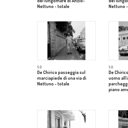
del lungomare di Anzio-
del lungo
Nettuno - totale
Nettuno -
S.D.
S.D.
De Chirico passeggia sul
De Chiric
marciapiede di una via di
uomo all'
Nettuno - totale
parcheggi
piano am