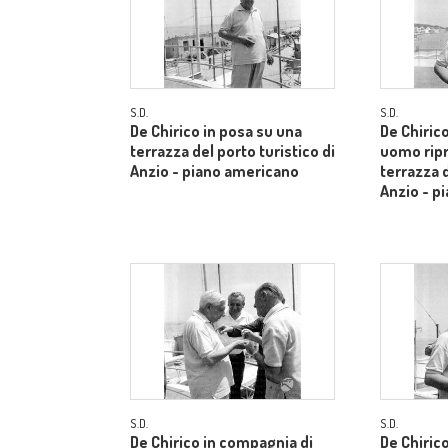
S.D.
S.D.
De Chirico in posa su una
De Chiric
terrazza del porto turistico di
uomo ripr
Anzio - piano americano
terrazza d
Anzio - p
S.D.
S.D.
De Chirico in compagnia di
De Chiric