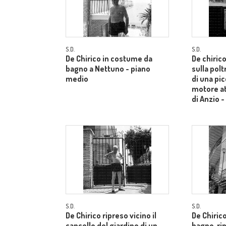
S.D.
S.D.
De Chirico in costume da
De chiric
bagno a Nettuno - piano
sulla pol
medio
di una pi
motore at
di Anzio 
S.D.
S.D.
De Chirico ripreso vicino il
De Chiric
cancello del giardino di un
bagno, ri