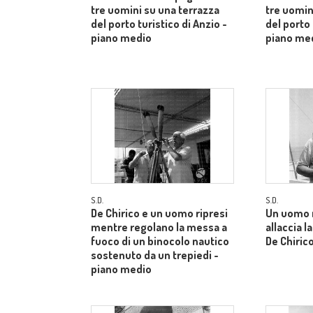
tre uomini su una terrazza
tre uomin
del porto turistico di Anzio -
del porto 
piano medio
piano me
S.D.
S.D.
De Chirico e un uomo ripresi
Un uomo 
mentre regolano la messa a
allaccia l
fuoco di un binocolo nautico
De Chiric
sostenuto da un trepiedi -
piano medio