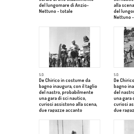
del lungomare di Anzio-
alla scen
Nettuno - totale
del lungo
Nettuno 
S.D.
S.D.
De Chirico in costume da
De Chiric
bagno inaugura, con il taglio
bagno inau
del nastro, probabilmente
del nastr
una gara di sci nautico,
una gara d
curiosi assistono alla scena,
curiosi as
due ragazze accanto
due raga
all'artista fanno le vallette -
all'artista
totale
totale