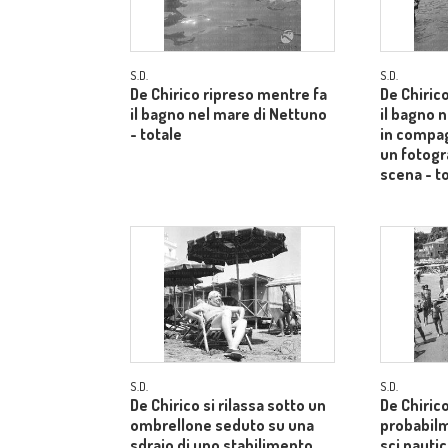
S.D.
S.D.
De Chirico ripreso mentre fa
De Chiric
il bagno nel mare di Nettuno
il bagno 
- totale
in compag
un fotogr
scena - t
S.D.
S.D.
De Chirico si rilassa sotto un
De Chiric
ombrellone seduto su una
probabilm
sdraio di uno stabilimento
sci nautic