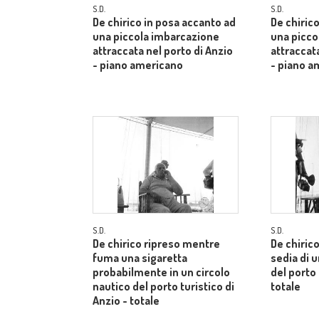
S.D.
S.D.
De chirico in posa accanto ad
De chiric
una piccola imbarcazione
una picco
attraccata nel porto di Anzio
attraccata
- piano americano
- piano a
S.D.
S.D.
De chirico ripreso mentre
De chiric
fuma una sigaretta
sedia di u
probabilmente in un circolo
del porto 
nautico del porto turistico di
totale
Anzio - totale