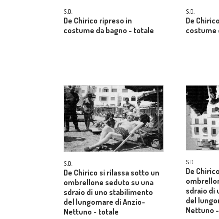
S.D.
S.D.
De Chirico ripreso in
De Chirico
costume da bagno - totale
costume d
S.D.
S.D.
De Chirico
De Chirico si rilassa sotto un
ombrello
ombrellone seduto su una
sdraio di
sdraio di uno stabilimento
del lungo
del lungomare di Anzio-
Nettuno -
Nettuno - totale