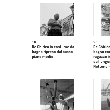
S.D.
S.D.
De Chirico in costume da
De Chiric
bagno ripreso dal basso -
bagno co
piano medio
ragazzo i
del lungo
Nettuno -