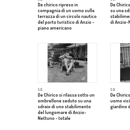
De chirico ripreso in
De Chirico
compagnia di un uomo sulla
su una sd
terrazza di un circolo nautico
stabilime
del porto turistico di Anzio -
di Anzio-
piano americano
S.D.
S.D.
De Chirico si rilassa sotto un
De Chiric
ombrellone seduto su una
uomo vici
sdraio di uno stabilimento
giardino d
del lungomare di Anzio-
Nettuno - totale