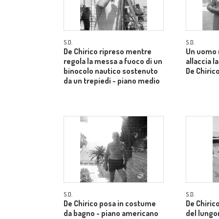
S.D.
S.D.
De Chirico ripreso mentre
Un uomo 
regola la messa a fuoco di un
allaccia l
binocolo nautico sostenuto
De Chiric
da un trepiedi - piano medio
S.D.
S.D.
De Chirico posa in costume
De Chiric
da bagno - piano americano
del lungo