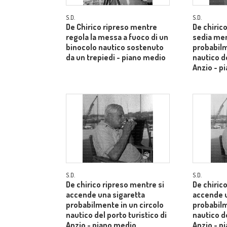
S.D.
S.D.
De Chirico ripreso mentre
De chiric
regola la messa a fuoco di un
sedia men
binocolo nautico sostenuto
probabilm
da un trepiedi - piano medio
nautico de
Anzio - p
S.D.
S.D.
De chirico ripreso mentre si
De chiric
accende una sigaretta
accende u
probabilmente in un circolo
probabilm
nautico del porto turistico di
nautico de
Anzio - piano medio
Anzio - p