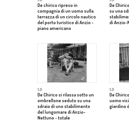
De chirico ripreso in
De Chirico
compagnia di un uomo sulla
su una sd
terrazza di un circolo nautico
stabilime
del porto turistico di Anzio -
di Anzio-
piano americano
S.D.
S.D.
De Chirico si rilassa sotto un
De Chiric
ombrellone seduto su una
uomo vici
sdraio di uno stabilimento
giardino d
del lungomare di Anzio-
Nettuno - totale