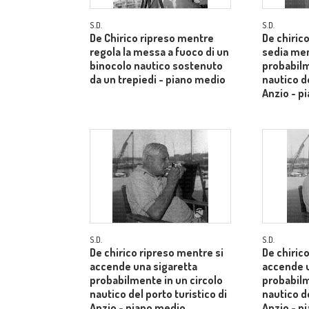
S.D.
S.D.
De Chirico ripreso mentre
De chiric
regola la messa a fuoco di un
sedia men
binocolo nautico sostenuto
probabilm
da un trepiedi - piano medio
nautico de
Anzio - p
S.D.
S.D.
De chirico ripreso mentre si
De chiric
accende una sigaretta
accende u
probabilmente in un circolo
probabilm
nautico del porto turistico di
nautico de
Anzio - piano medio
Anzio - p