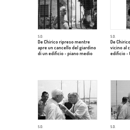
S.D.
S.D.
De Chirico ripreso mentre
De Chiric
apre un cancello del giardino
vicino al 
di un edificio - piano medio
edificio -
S.D.
S.D.