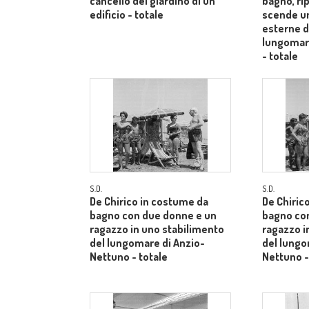
cancello del giardino di un
bagno, ri
edificio - totale
scende un
esterne di
lungomar
- totale
S.D.
S.D.
De Chirico in costume da
De Chiric
bagno con due donne e un
bagno con
ragazzo in uno stabilimento
ragazzo i
del lungomare di Anzio-
del lungo
Nettuno - totale
Nettuno -