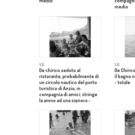
medio
compagnia
medio
S.D.
S.D.
De chirico seduto al
De Chiric
ristorante, probabilmente di
il bagno 
un circolo nautico del porto
- totale
turistico di Anzio, in
compagnia di amici; stringe
la amno ad una signora -
piano medio