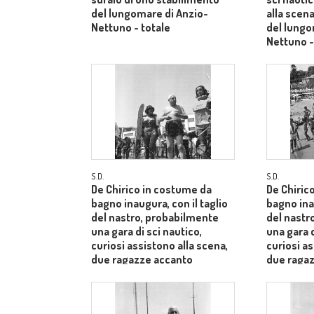
del lungomare di Anzio-
alla scen
Nettuno - totale
del lungo
Nettuno 
S.D.
S.D.
De Chirico in costume da
De Chiric
bagno inaugura, con il taglio
bagno inau
del nastro, probabilmente
del nastr
una gara di sci nautico,
una gara d
curiosi assistono alla scena,
curiosi as
due ragazze accanto
due raga
all'artista fanno le vallette -
all'artista
totale
totale