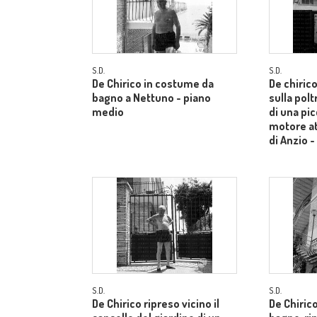
S.D.
S.D.
De Chirico in costume da
De chiric
bagno a Nettuno - piano
sulla pol
medio
di una pi
motore at
di Anzio 
S.D.
S.D.
De Chirico ripreso vicino il
De Chiric