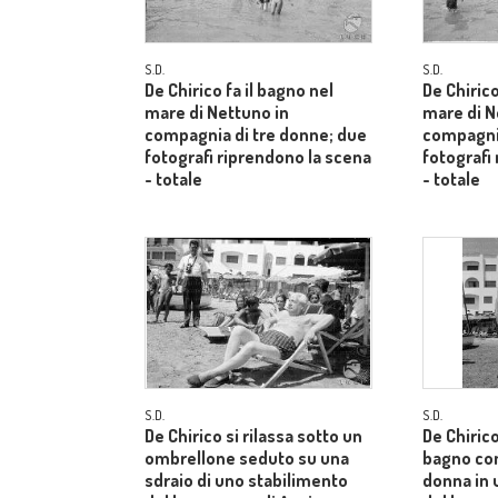
S.D.
S.D.
De Chirico fa il bagno nel
De Chirico
mare di Nettuno in
mare di N
compagnia di tre donne; due
compagnia
fotografi riprendono la scena
fotografi
- totale
- totale
S.D.
S.D.
De Chirico si rilassa sotto un
De Chiric
ombrellone seduto su una
bagno co
sdraio di uno stabilimento
donna in 