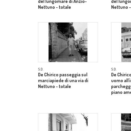
del lungomare di Anzio-
del lungo
Nettuno - totale
Nettuno -
S.D.
S.D.
De Chirico passeggia sul
De Chiric
marciapiede di una via di
uomo all'
Nettuno - totale
parcheggi
piano am