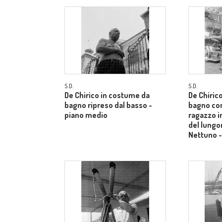
S.D.
S.D.
De Chirico in costume da
De Chiric
bagno ripreso dal basso -
bagno co
piano medio
ragazzo i
del lungo
Nettuno -