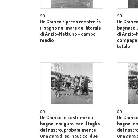
S.D.
S.D.
De Chirico ripreso mentre fa
De Chiric
il bagno nel mare del litorale
bagnasci
di Anzio-Nettuno - campo
di Anzio-
medio
compagni
totale
S.D.
S.D.
De Chirico in costume da
De Chiric
bagno inaugura, con il taglio
bagno inau
del nastro, probabilmente
del nastr
una gara di sci nautico, due
una gara d