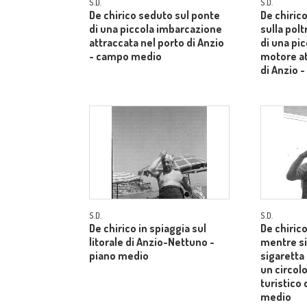
S.D.
S.D.
De chirico seduto sul ponte
De chiric
di una piccola imbarcazione
sulla pol
attraccata nel porto di Anzio
di una pi
- campo medio
motore at
di Anzio 
S.D.
S.D.
De chirico in spiaggia sul
De chiric
litorale di Anzio-Nettuno -
mentre s
piano medio
sigaretta
un circol
turistico 
medio