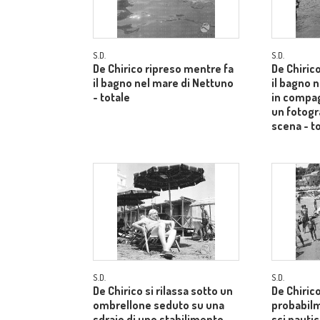
S.D.
S.D.
De Chirico ripreso mentre fa
De Chiric
il bagno nel mare di Nettuno
il bagno 
- totale
in compag
un fotogr
scena - t
S.D.
S.D.
De Chirico si rilassa sotto un
De Chiric
ombrellone seduto su una
probabilm
sdraio di uno stabilimento
sci nautic