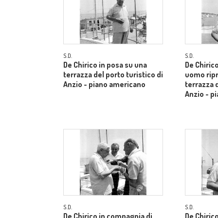
S.D.
S.D.
De Chirico in posa su una
De Chiric
terrazza del porto turistico di
uomo ripr
Anzio - piano americano
terrazza d
Anzio - p
S.D.
S.D.
De Chirico in compagnia di
De Chiric