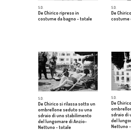
S.D.
S.D.
De Chirico ripreso in
De Chirico
costume da bagno - totale
costume d
S.D.
S.D.
De Chirico
De Chirico si rilassa sotto un
ombrello
ombrellone seduto su una
sdraio di
sdraio di uno stabilimento
del lungo
del lungomare di Anzio-
Nettuno -
Nettuno - totale