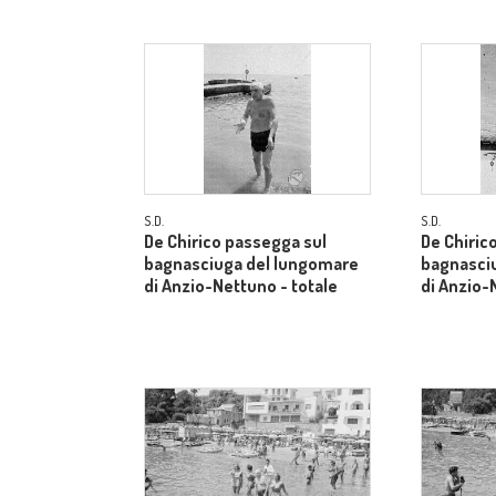
S.D.
S.D.
De Chirico passegga sul
De Chiric
bagnasciuga del lungomare
bagnasci
di Anzio-Nettuno - totale
di Anzio-