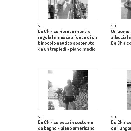
S.D.
S.D.
De Chirico ripreso mentre
Un uomo 
regola la messa a fuoco di un
allaccia l
binocolo nautico sostenuto
De Chiric
da un trepiedi - piano medio
S.D.
S.D.
De Chirico posa in costume
De Chiric
da bagno - piano americano
del lungo