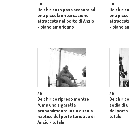
S.D.
S.D.
De chirico in posa accanto ad
De chiric
una piccola imbarcazione
una picco
attraccata nel porto di Anzio
attraccata
- piano americano
- piano a
S.D.
S.D.
De chirico ripreso mentre
De chiric
fuma una sigaretta
sedia di u
probabilmente in un circolo
del porto 
nautico del porto turistico di
totale
Anzio - totale