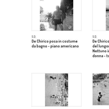
S.D.
S.D.
De Chirico posa in costume
De Chiric
da bagno - piano americano
del lungo
Nettuno i
donna - t