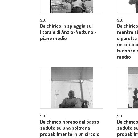
S.D.
S.D.
De chirico in spiaggia sul
De chiric
litorale di Anzio-Nettuno -
mentre s
piano medio
sigaretta
un circol
turistico 
medio
S.D.
S.D.
De chirico ripreso dal basso
De chiric
seduto su una poltrona
seduto su
probabilmente in un circolo
probabilm