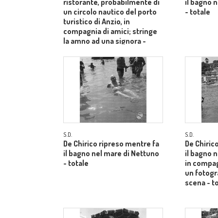
ristorante, probabilmente di
il bagno 
un circolo nautico del porto
- totale
turistico di Anzio, in
compagnia di amici; stringe
la amno ad una signora -
piano medio
S.D.
S.D.
De Chirico ripreso mentre fa
De Chiric
il bagno nel mare di Nettuno
il bagno 
- totale
in compag
un fotogr
scena - t