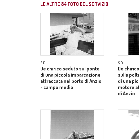
LE ALTRE
84
FOTO DEL SERVIZIO
S.D.
S.D.
De chirico seduto sul ponte
De chiric
di una piccola imbarcazione
sulla pol
attraccata nel porto di Anzio
di una pi
- campo medio
motore at
di Anzio 