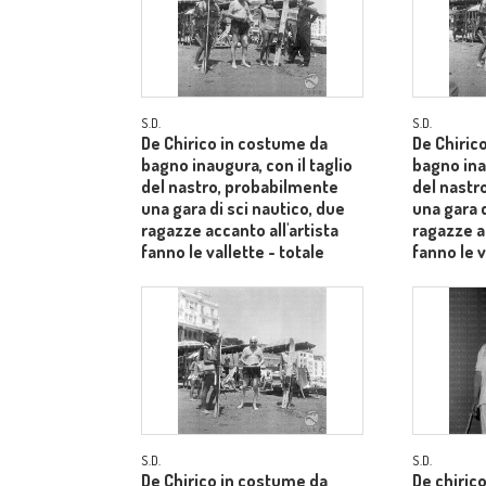
S.D.
S.D.
De Chirico in costume da
De Chiric
bagno inaugura, con il taglio
bagno inau
del nastro, probabilmente
del nastr
una gara di sci nautico, due
una gara d
ragazze accanto all'artista
ragazze ac
fanno le vallette - totale
fanno le v
S.D.
S.D.
De Chirico in costume da
De chiric