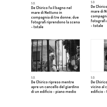
S.D.
S.D.
De Chirico
De Chirico fa il bagno nel
mare di N
mare di Nettuno in
compagnia
compagnia di tre donne; due
fotografi
fotografi riprendono la scena
- totale
- totale
S.D.
S.D.
De Chirico ripreso mentre
De Chiric
apre un cancello del giardino
vicino al 
di un edificio - piano medio
edificio -