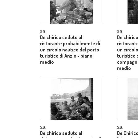
S.D.
S.D.
De chirico seduto al
De chiric
ristorante probabilmente di
ristorant
un circolo nautico del porto
un circol
turistico di Anzio - piano
turistico 
medio
compagnia
medio
S.D.
S.D.
De chirico seduto al
De Chiric