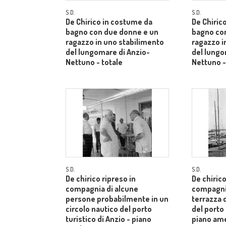
S.D.
S.D.
De Chirico in costume da
De Chiric
bagno con due donne e un
bagno con
ragazzo in uno stabilimento
ragazzo i
del lungomare di Anzio-
del lungo
Nettuno - totale
Nettuno -
S.D.
S.D.
De chirico ripreso in
De chirico
compagnia di alcune
compagnia
persone probabilmente in un
terrazza d
circolo nautico del porto
del porto 
turistico di Anzio - piano
piano am