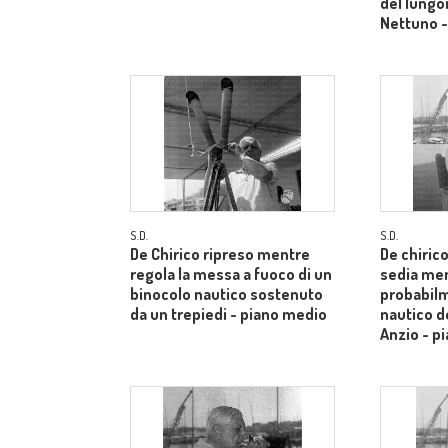
del lungo
Nettuno -
S.D.
S.D.
De Chirico ripreso mentre
De chiric
regola la messa a fuoco di un
sedia men
binocolo nautico sostenuto
probabilm
da un trepiedi - piano medio
nautico de
Anzio - p