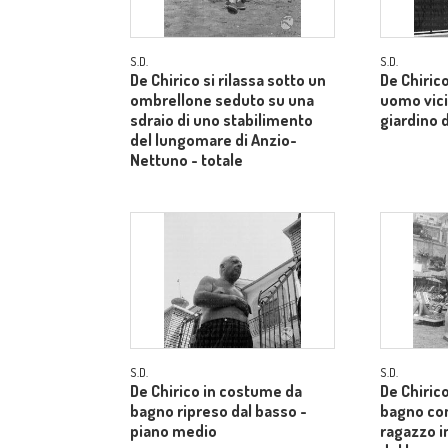
S.D.
S.D.
De Chirico si rilassa sotto un
De Chiric
ombrellone seduto su una
uomo vici
sdraio di uno stabilimento
giardino d
del lungomare di Anzio-
Nettuno - totale
S.D.
S.D.
De Chirico in costume da
De Chiric
bagno ripreso dal basso -
bagno co
piano medio
ragazzo i