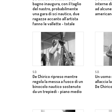
bagno inaugura, con il taglio
interne di
del nastro, probabilmente
ad alcune
una gara di sci nautico, due
american
ragazze accanto all'artista
fanno le vallette - totale
S.D.
S.D.
De Chirico ripreso mentre
Un uomo 
regola la messa a fuoco di un
allaccia l
binocolo nautico sostenuto
De Chiric
da un trepiedi - piano medio