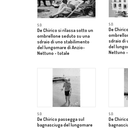
S.D.
S.D.
De Chirico
De Chirico si rilassa sotto un
ombrello
ombrellone seduto su una
sdraio di
sdraio di uno stabilimento
del lungo
del lungomare di Anzio-
Nettuno -
Nettuno - totale
S.D.
S.D.
De Chirico passegga sul
De Chiric
bagnasciuga del lungomare
bagnasci