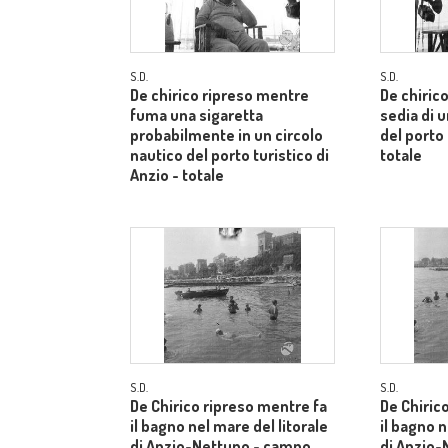
S.D.
S.D.
De chirico ripreso mentre
De chiric
fuma una sigaretta
sedia di u
probabilmente in un circolo
del porto 
nautico del porto turistico di
totale
Anzio - totale
S.D.
S.D.
De Chirico ripreso mentre fa
De Chiric
il bagno nel mare del litorale
il bagno n
di Anzio-Nettuno - campo
di Anzio-