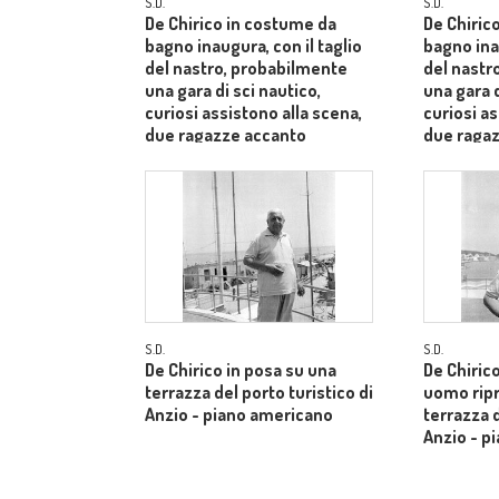
S.D.
S.D.
De Chirico in costume da
De Chiric
bagno inaugura, con il taglio
bagno inau
del nastro, probabilmente
del nastr
una gara di sci nautico,
una gara d
curiosi assistono alla scena,
curiosi as
due ragazze accanto
due raga
all'artista fanno le vallette -
all'artista
totale
totale
S.D.
S.D.
De Chirico in posa su una
De Chiric
terrazza del porto turistico di
uomo ripr
Anzio - piano americano
terrazza d
Anzio - p