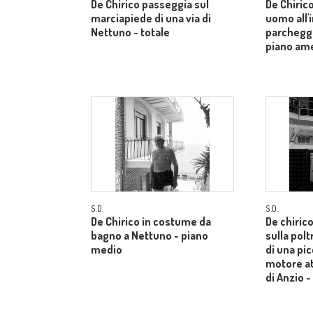
De Chirico passeggia sul
De Chiric
marciapiede di una via di
uomo all'
Nettuno - totale
parcheggi
piano am
S.D.
S.D.
De Chirico in costume da
De chiric
bagno a Nettuno - piano
sulla pol
medio
di una pi
motore at
di Anzio 