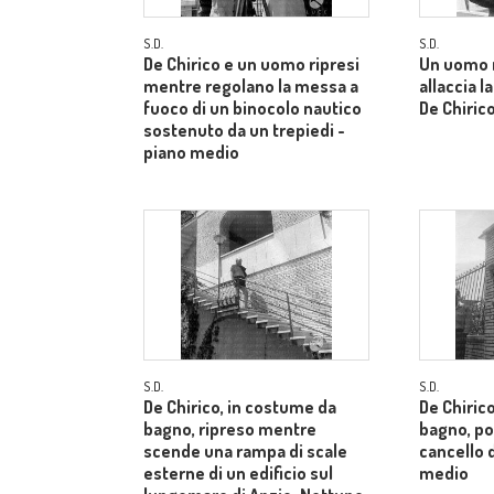
S.D.
S.D.
De Chirico e un uomo ripresi
Un uomo 
mentre regolano la messa a
allaccia l
fuoco di un binocolo nautico
De Chiric
sostenuto da un trepiedi -
piano medio
S.D.
S.D.
De Chirico, in costume da
De Chiric
bagno, ripreso mentre
bagno, po
scende una rampa di scale
cancello d
esterne di un edificio sul
medio