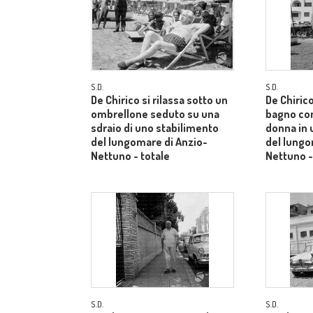
S.D.
S.D.
De Chirico si rilassa sotto un
De Chiric
ombrellone seduto su una
bagno co
sdraio di uno stabilimento
donna in 
del lungomare di Anzio-
del lungo
Nettuno - totale
Nettuno -
S.D.
S.D.