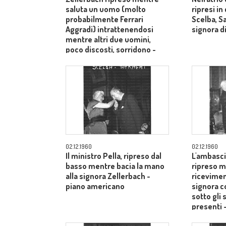
saluta un uomo (molto
ripresi i
probabilmente Ferrari
Scelba, S
Aggradi) intrattenendosi
signora di
mentre altri due uomini,
poco discosti, sorridono -
piano medio
02.12.1960
02.12.1960
Il ministro Pella, ripreso dal
L'ambasci
basso mentre bacia la mano
ripreso m
alla signora Zellerbach -
ricevimen
piano americano
signora c
sotto gli 
presenti 