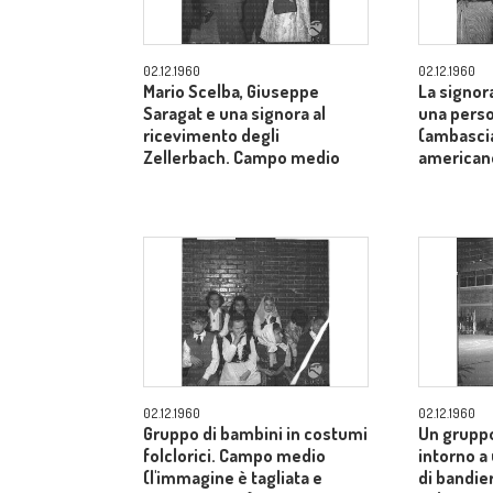
02.12.1960
02.12.1960
Mario Scelba, Giuseppe
La signor
Saragat e una signora al
una perso
ricevimento degli
(ambascia
Zellerbach. Campo medio
american
02.12.1960
02.12.1960
Gruppo di bambini in costumi
Un gruppo
folclorici. Campo medio
intorno a
(l'immagine è tagliata e
di bandier