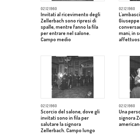
02.12.1960
02.12.1960
Invitati al ricevimento degli
L'ambasci
Zellerbach sono ripresi di
Giuseppe
spalle, mentre fanno la fila
conversan
per entrare nel salone.
mani, in 
Campo medio
affettuos
02.12.1960
02.12.1960
Scorcio del salone, dove gli
Una perso
invitati sono in fila per
signora Z
salutare la signora
american
Zellerbach. Campo lungo