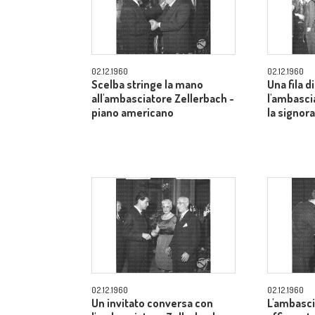
02.12.1960
02.12.1960
Scelba stringe la mano
Una fila di
all'ambasciatore Zellerbach -
l'ambasci
piano americano
la signor
02.12.1960
02.12.1960
Un invitato conversa con
L'ambasci