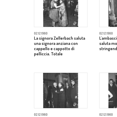
02.12.1960
02.12.1960
La signora Zellerbach saluta
L'ambasci
una signora anziana con
saluta mo
cappello e cappotto di
stringend
pelliccia. Totale
02.12.1960
02.12.1960