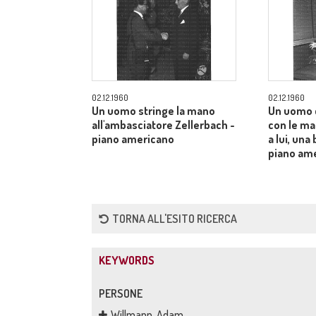
02.12.1960
02.12.1960
Un uomo stringe la mano
Un uomo 
all'ambasciatore Zellerbach -
con le man
piano americano
a lui, una
piano am
TORNA ALL'ESITO RICERCA
KEYWORDS
PERSONE
Willmann, Adam