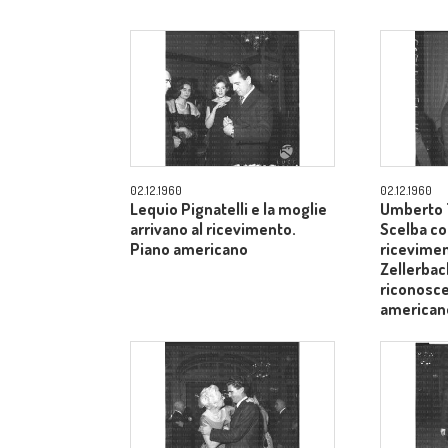
02.12.1960
02.12.1960
Lequio Pignatelli e la moglie
Umberto T
arrivano al ricevimento.
Scelba co
Piano americano
ricevimen
Zellerbach
riconosce
american