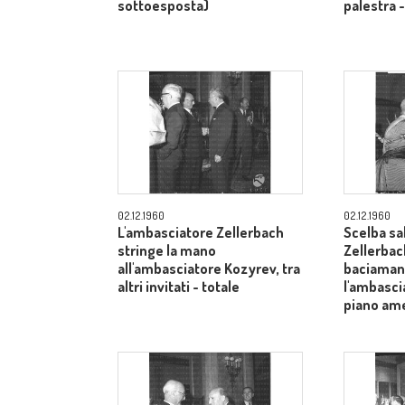
sottoesposta)
palestra 
02.12.1960
02.12.1960
L'ambasciatore Zellerbach
Scelba sa
stringe la mano
Zellerbac
all'ambasciatore Kozyrev, tra
baciamano
altri invitati - totale
l'ambasci
piano am