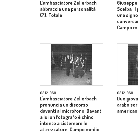
L'ambasciatore Zellerbach
Giuseppe 
abbraccia una personalità
Scelba, il
(?). Totale
una signo
conversan
Campo m
02.12.1960
02.12.1960
L'ambasciatore Zellerbach
Due giova
pronuncia un discorso
arabo sor
davanti al microfono. Davanti
american
a lui un fotografo è chino,
intento a sistemare le
attrezzature. Campo medio
allargato