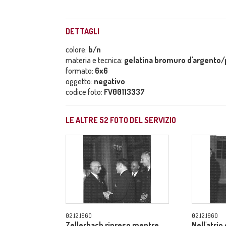
DETTAGLI
colore:
b/n
materia e tecnica:
gelatina bromuro d'argento/p
formato:
6x6
oggetto:
negativo
codice foto:
FV00113337
LE ALTRE
52
FOTO DEL SERVIZIO
02.12.1960
02.12.1960
Zellerbach ripreso mentre
Nell'atrio