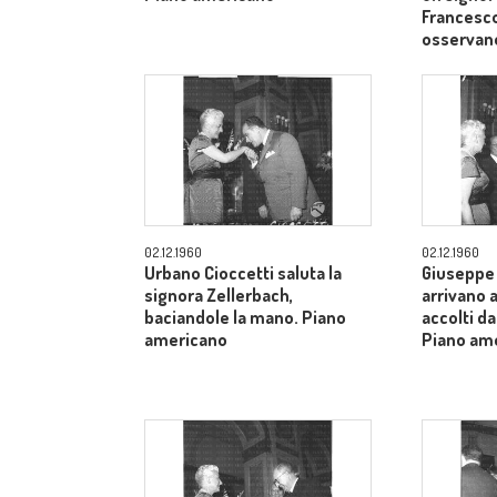
Francesco
osservan
02.12.1960
02.12.1960
Urbano Cioccetti saluta la
Giuseppe 
signora Zellerbach,
arrivano 
baciandole la mano. Piano
accolti da
americano
Piano am