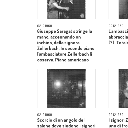
02.12.1960
02.12.1960
Giuseppe Saragat stringe la
L'ambasci
mano, accennando un
abbraccia
inchino, della signora
(?). Total
Zellerbach. In secondo piano
l'ambasciatore Zellerbach li
osserva. Piano americano
02.12.1960
02.12.1960
Scorcio di un angolo del
I signori 
salone dove siedono i signori
uno di fron