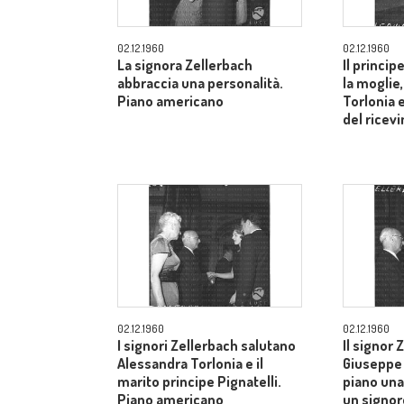
02.12.1960
02.12.1960
La signora Zellerbach
Il princip
abbraccia una personalità.
la moglie
Piano americano
Torlonia 
del ricev
02.12.1960
02.12.1960
I signori Zellerbach salutano
Il signor 
Alessandra Torlonia e il
Giuseppe 
marito principe Pignatelli.
piano una
Piano americano
un signor