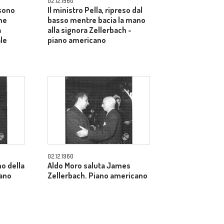
02.12.1960
 sono
Il ministro Pella, ripreso dal
ne
basso mentre bacia la mano
a
alla signora Zellerbach -
ale
piano americano
02.12.1960
o della
Aldo Moro saluta James
iano
Zellerbach. Piano americano