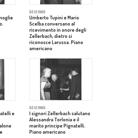
02.12.1960
 moglie
Umberto Tupini e Mario
o.
Scelba conversano al
ricevimento in onore degli
Zellerbach, dietro si
riconosce Larussa. Piano
americano
02.12.1960
atelli e
I signori Zellerbach salutano
Alessandra Torlonia e il
salone
marito principe Pignatelli.
le
Piano americano