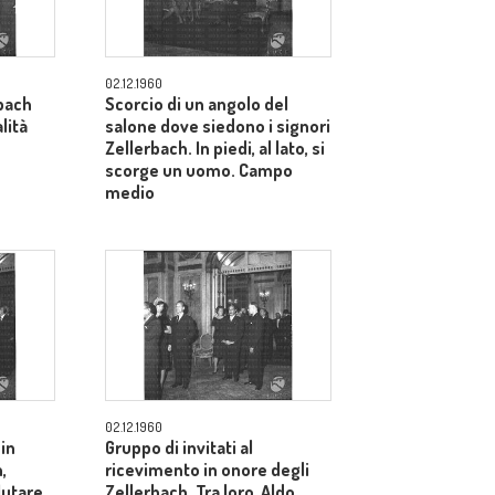
02.12.1960
bach
Scorcio di un angolo del
lità
salone dove siedono i signori
Zellerbach. In piedi, al lato, si
scorge un uomo. Campo
medio
02.12.1960
 in
Gruppo di invitati al
,
ricevimento in onore degli
alutare
Zellerbach. Tra loro, Aldo