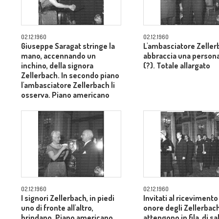
02.12.1960
02.12.1960
Giuseppe Saragat stringe la
L'ambasciatore Zeller
mano, accennando un
abbraccia una persona
inchino, della signora
(?). Totale allargato
Zellerbach. In secondo piano
l'ambasciatore Zellerbach li
osserva. Piano americano
02.12.1960
02.12.1960
I signori Zellerbach, in piedi
Invitati al ricevimento
uno di fronte all'altro,
onore degli Zellerbach
brindano. Piano americano
attengono in fila, di s