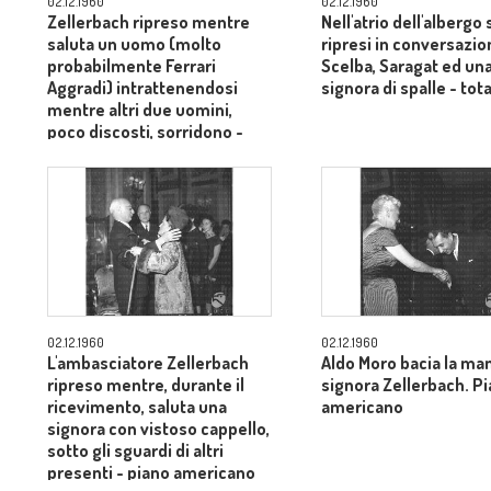
02.12.1960
02.12.1960
Zellerbach ripreso mentre
Nell'atrio dell'albergo
saluta un uomo (molto
ripresi in conversazio
probabilmente Ferrari
Scelba, Saragat ed un
Aggradi) intrattenendosi
signora di spalle - tot
mentre altri due uomini,
poco discosti, sorridono -
piano medio
02.12.1960
02.12.1960
L'ambasciatore Zellerbach
Aldo Moro bacia la man
ripreso mentre, durante il
signora Zellerbach. P
ricevimento, saluta una
americano
signora con vistoso cappello,
sotto gli sguardi di altri
presenti - piano americano