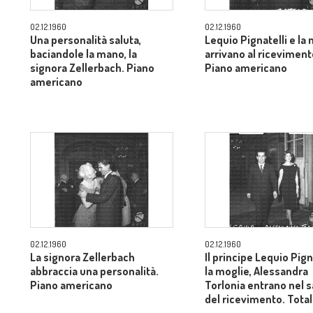
02.12.1960
02.12.1960
Una personalità saluta,
Lequio Pignatelli e la
baciandole la mano, la
arrivano al riceviment
signora Zellerbach. Piano
Piano americano
americano
02.12.1960
02.12.1960
La signora Zellerbach
Il principe Lequio Pign
abbraccia una personalità.
la moglie, Alessandra
Piano americano
Torlonia entrano nel 
del ricevimento. Tota