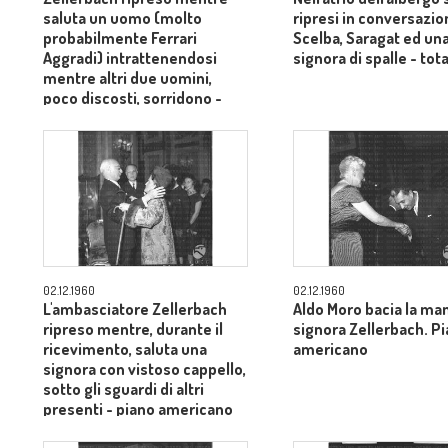
saluta un uomo (molto
ripresi in conversazio
probabilmente Ferrari
Scelba, Saragat ed un
Aggradi) intrattenendosi
signora di spalle - tot
mentre altri due uomini,
poco discosti, sorridono -
piano medio
02.12.1960
02.12.1960
L'ambasciatore Zellerbach
Aldo Moro bacia la man
ripreso mentre, durante il
signora Zellerbach. P
ricevimento, saluta una
americano
signora con vistoso cappello,
sotto gli sguardi di altri
presenti - piano americano