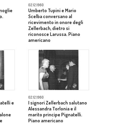
02.12.1960
 moglie
Umberto Tupini e Mario
o.
Scelba conversano al
ricevimento in onore degli
Zellerbach, dietro si
riconosce Larussa. Piano
americano
02.12.1960
atelli e
I signori Zellerbach salutano
Alessandra Torlonia e il
salone
marito principe Pignatelli.
le
Piano americano