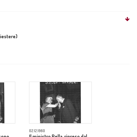
liestere)
02.12.1960
 sono
Il ministro Pella, ripreso dal