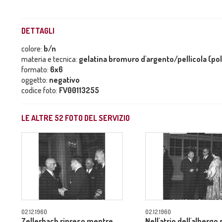
DETTAGLI
colore:
b/n
materia e tecnica:
gelatina bromuro d'argento/pellicola (po
formato:
6x6
oggetto:
negativo
codice foto:
FV00113255
LE ALTRE
52
FOTO DEL SERVIZIO
02.12.1960
02.12.1960
Zellerbach ripreso mentre
Nell'atrio dell'albergo