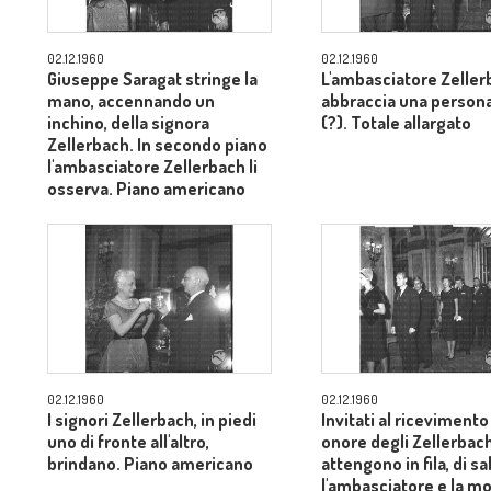
02.12.1960
02.12.1960
Giuseppe Saragat stringe la
L'ambasciatore Zeller
mano, accennando un
abbraccia una persona
inchino, della signora
(?). Totale allargato
Zellerbach. In secondo piano
l'ambasciatore Zellerbach li
osserva. Piano americano
02.12.1960
02.12.1960
I signori Zellerbach, in piedi
Invitati al ricevimento
uno di fronte all'altro,
onore degli Zellerbach
brindano. Piano americano
attengono in fila, di s
l'ambasciatore e la mo