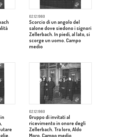
02.12.1960
bach
Scorcio di un angolo del
lità
salone dove siedono i signori
Zellerbach. In piedi, al lato, si
scorge un uomo. Campo
medio
02.12.1960
 in
Gruppo di invitati al
,
ricevimento in onore degli
alutare
Zellerbach. Tra loro, Aldo
glie.
Moro. Campo medio