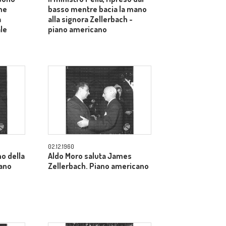
ne
basso mentre bacia la mano
a
alla signora Zellerbach -
ale
piano americano
02.12.1960
o della
Aldo Moro saluta James
iano
Zellerbach. Piano americano