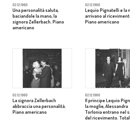
02.12.1960
02.12.1960
Una personalità saluta,
Lequio Pignatelli e la
baciandole la mano, la
arrivano al riceviment
signora Zellerbach. Piano
Piano americano
americano
02.12.1960
02.12.1960
La signora Zellerbach
Il principe Lequio Pign
abbraccia una personalità.
la moglie, Alessandra
Piano americano
Torlonia entrano nel 
del ricevimento. Tota