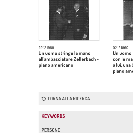
02.12.1960
02.12.1960
Un uomo stringe la mano
Un uomo 
all'ambasciatore Zellerbach -
con le man
piano americano
a lui, una
piano am
TORNA ALLA RICERCA
KEYWORDS
PERSONE