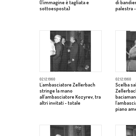
(l'immagine è tagliata e
di bandier
sottoesposta)
palestra 
02.12.1960
02.12.1960
L'ambasciatore Zellerbach
Scelba sa
stringe la mano
Zellerbac
all'ambasciatore Kozyrev, tra
baciamano
altri invitati - totale
l'ambasci
piano am