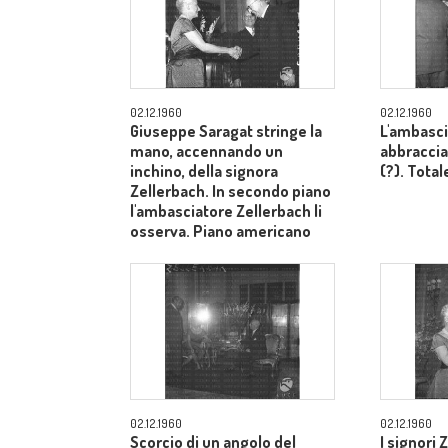
02.12.1960
02.12.1960
Giuseppe Saragat stringe la
L'ambasci
mano, accennando un
abbraccia
inchino, della signora
(?). Total
Zellerbach. In secondo piano
l'ambasciatore Zellerbach li
osserva. Piano americano
02.12.1960
02.12.1960
Scorcio di un angolo del
I signori 