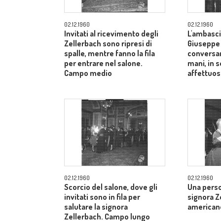
02.12.1960
02.12.1960
Invitati al ricevimento degli
L'ambasci
Zellerbach sono ripresi di
Giuseppe
spalle, mentre fanno la fila
conversan
per entrare nel salone.
mani, in 
Campo medio
affettuos
02.12.1960
02.12.1960
Scorcio del salone, dove gli
Una perso
invitati sono in fila per
signora Z
salutare la signora
american
Zellerbach. Campo lungo