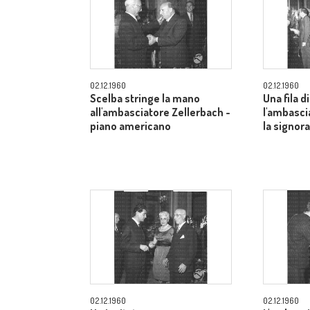
02.12.1960
02.12.1960
Scelba stringe la mano
Una fila di
all'ambasciatore Zellerbach -
l'ambasci
piano americano
la signor
02.12.1960
02.12.1960