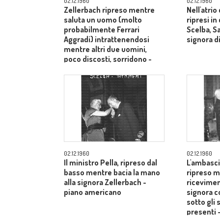
02.12.1960
02.12.1960
Zellerbach ripreso mentre
Nell'atrio
saluta un uomo (molto
ripresi i
probabilmente Ferrari
Scelba, S
Aggradi) intrattenendosi
signora di
mentre altri due uomini,
poco discosti, sorridono -
piano medio
02.12.1960
02.12.1960
Il ministro Pella, ripreso dal
L'ambasci
basso mentre bacia la mano
ripreso m
alla signora Zellerbach -
ricevimen
piano americano
signora c
sotto gli 
presenti 