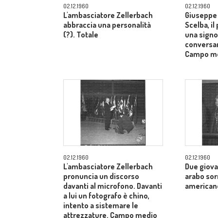
02.12.1960
02.12.1960
L'ambasciatore Zellerbach
Giuseppe 
abbraccia una personalità
Scelba, il
(?). Totale
una signo
conversan
Campo m
02.12.1960
02.12.1960
L'ambasciatore Zellerbach
Due giova
pronuncia un discorso
arabo sor
davanti al microfono. Davanti
american
a lui un fotografo è chino,
intento a sistemare le
attrezzature. Campo medio