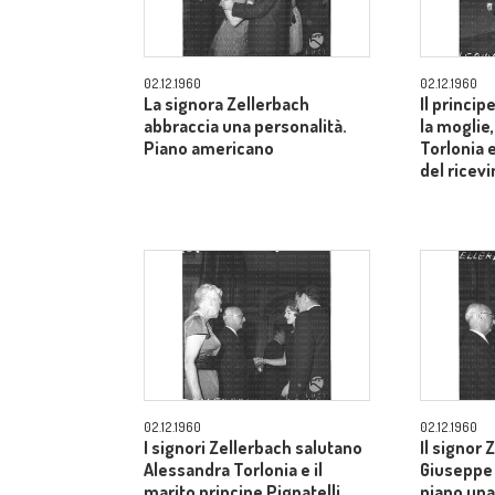
02.12.1960
02.12.1960
La signora Zellerbach
Il princip
abbraccia una personalità.
la moglie
Piano americano
Torlonia 
del ricev
02.12.1960
02.12.1960
I signori Zellerbach salutano
Il signor 
Alessandra Torlonia e il
Giuseppe 
marito principe Pignatelli.
piano una