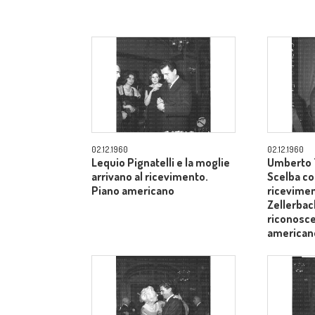
02.12.1960
02.12.1960
Lequio Pignatelli e la moglie
Umberto T
arrivano al ricevimento.
Scelba co
Piano americano
ricevimen
Zellerbach
riconosce
american