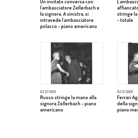
Un invitato conversa con
L'ambasci
l'ambasciatore Zellerbach e
affiancato
la signora. A sinistra, si
stringe la
intravede l'ambasciatore
- totale
polacco - piano americano
02.12.1960
02.12.1960
Russo stringe la mano alla
Ferrari A
signora Zellerbach - piano
della sig
americano
piano me