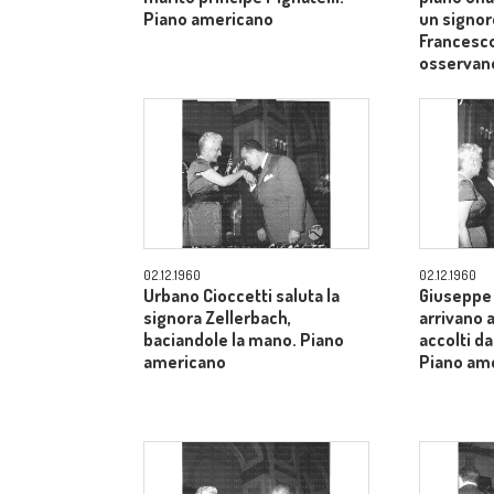
Piano americano
un signor
Francesco
osservan
02.12.1960
02.12.1960
Urbano Cioccetti saluta la
Giuseppe 
signora Zellerbach,
arrivano 
baciandole la mano. Piano
accolti da
americano
Piano am