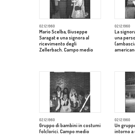
02.12.1960
02.12.1960
Mario Scelba, Giuseppe
La signor
Saragat e una signora al
una perso
ricevimento degli
(ambascia
Zellerbach. Campo medio
american
02.12.1960
02.12.1960
Gruppo di bambini in costumi
Un gruppo
folclorici. Campo medio
intorno a