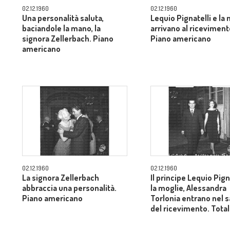
02.12.1960
02.12.1960
Una personalità saluta,
Lequio Pignatelli e la
baciandole la mano, la
arrivano al riceviment
signora Zellerbach. Piano
Piano americano
americano
02.12.1960
02.12.1960
La signora Zellerbach
Il principe Lequio Pign
abbraccia una personalità.
la moglie, Alessandra
Piano americano
Torlonia entrano nel 
del ricevimento. Tota