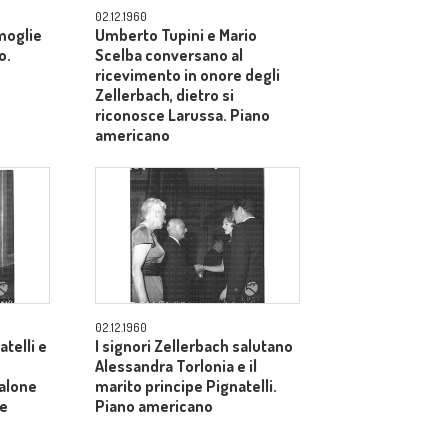
02.12.1960
 moglie
Umberto Tupini e Mario
o.
Scelba conversano al
ricevimento in onore degli
Zellerbach, dietro si
riconosce Larussa. Piano
americano
02.12.1960
atelli e
I signori Zellerbach salutano
Alessandra Torlonia e il
salone
marito principe Pignatelli.
le
Piano americano