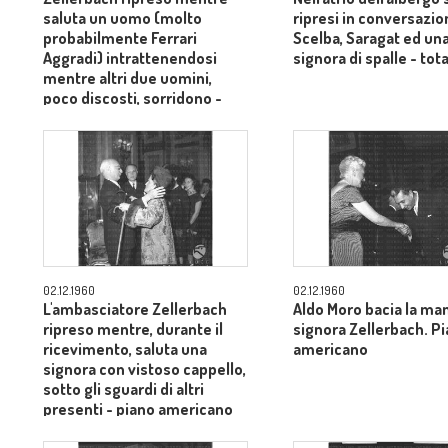
saluta un uomo (molto
ripresi in conversazio
probabilmente Ferrari
Scelba, Saragat ed un
Aggradi) intrattenendosi
signora di spalle - tot
mentre altri due uomini,
poco discosti, sorridono -
piano medio
02.12.1960
02.12.1960
L'ambasciatore Zellerbach
Aldo Moro bacia la man
ripreso mentre, durante il
signora Zellerbach. P
ricevimento, saluta una
americano
signora con vistoso cappello,
sotto gli sguardi di altri
presenti - piano americano