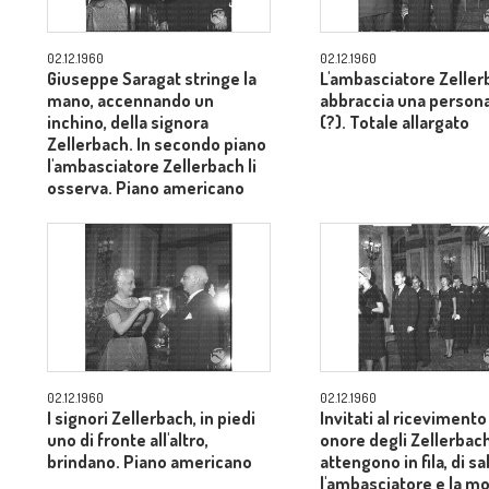
02.12.1960
02.12.1960
Giuseppe Saragat stringe la
L'ambasciatore Zeller
mano, accennando un
abbraccia una persona
inchino, della signora
(?). Totale allargato
Zellerbach. In secondo piano
l'ambasciatore Zellerbach li
osserva. Piano americano
02.12.1960
02.12.1960
I signori Zellerbach, in piedi
Invitati al ricevimento
uno di fronte all'altro,
onore degli Zellerbach
brindano. Piano americano
attengono in fila, di s
l'ambasciatore e la mo