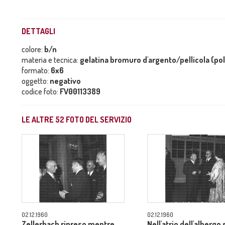
DETTAGLI
colore:
b/n
materia e tecnica:
gelatina bromuro d'argento/pellicola (po
formato:
6x6
oggetto:
negativo
codice foto:
FV00113389
LE ALTRE
52
FOTO DEL SERVIZIO
02.12.1960
02.12.1960
Zellerbach ripreso mentre
Nell'atrio dell'albergo