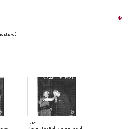
liestere)
02.12.1960
 sono
Il ministro Pella, ripreso dal