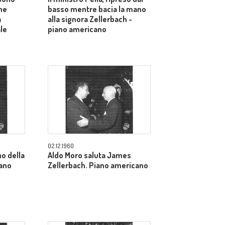
ne
basso mentre bacia la mano
a
alla signora Zellerbach -
ale
piano americano
02.12.1960
o della
Aldo Moro saluta James
iano
Zellerbach. Piano americano