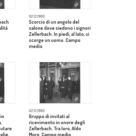
02.12.1960
bach
Scorcio di un angolo del
lità
salone dove siedono i signori
Zellerbach. In piedi, al lato, si
scorge un uomo. Campo
medio
02.12.1960
 in
Gruppo di invitati al
,
ricevimento in onore degli
alutare
Zellerbach. Tra loro, Aldo
glie.
Moro. Campo medio