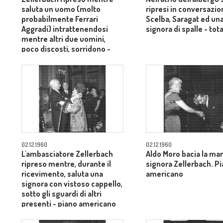
saluta un uomo (molto
ripresi in conversazio
probabilmente Ferrari
Scelba, Saragat ed un
Aggradi) intrattenendosi
signora di spalle - tot
mentre altri due uomini,
poco discosti, sorridono -
piano medio
02.12.1960
02.12.1960
L'ambasciatore Zellerbach
Aldo Moro bacia la man
ripreso mentre, durante il
signora Zellerbach. P
ricevimento, saluta una
americano
signora con vistoso cappello,
sotto gli sguardi di altri
presenti - piano americano