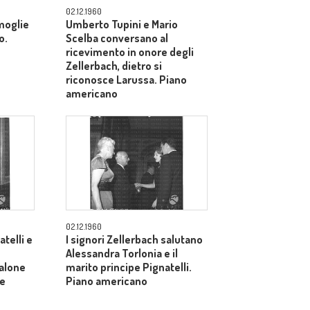
02.12.1960
 moglie
Umberto Tupini e Mario
o.
Scelba conversano al
ricevimento in onore degli
Zellerbach, dietro si
riconosce Larussa. Piano
americano
02.12.1960
atelli e
I signori Zellerbach salutano
Alessandra Torlonia e il
salone
marito principe Pignatelli.
le
Piano americano