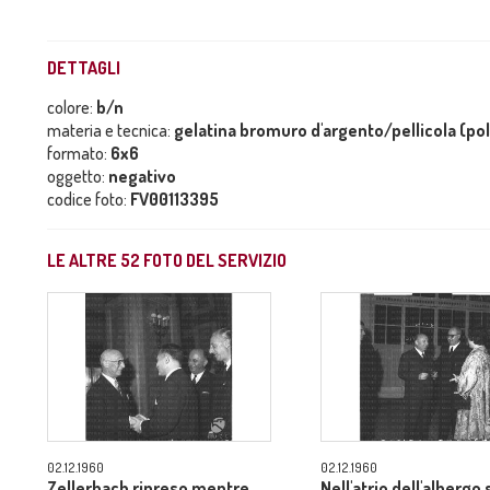
DETTAGLI
colore:
b/n
materia e tecnica:
gelatina bromuro d'argento/pellicola (po
formato:
6x6
oggetto:
negativo
codice foto:
FV00113395
LE ALTRE
52
FOTO DEL SERVIZIO
02.12.1960
02.12.1960
Zellerbach ripreso mentre
Nell'atrio dell'albergo