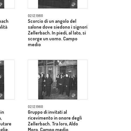
02.12.1960
bach
Scorcio di un angolo del
lità
salone dove siedono i signori
Zellerbach. In piedi, al lato, si
scorge un uomo. Campo
medio
02.12.1960
 in
Gruppo di invitati al
,
ricevimento in onore degli
alutare
Zellerbach. Tra loro, Aldo
glie.
Moro. Campo medio