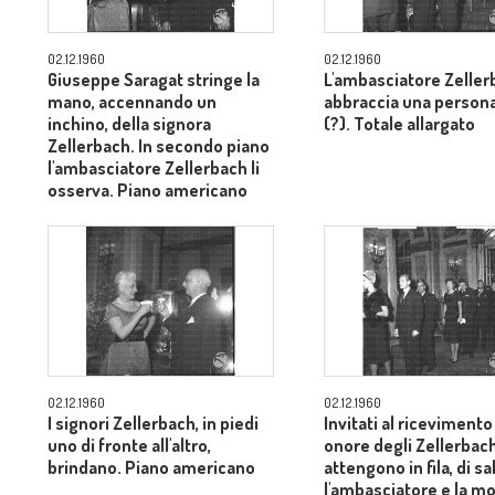
02.12.1960
02.12.1960
Giuseppe Saragat stringe la
L'ambasciatore Zeller
mano, accennando un
abbraccia una persona
inchino, della signora
(?). Totale allargato
Zellerbach. In secondo piano
l'ambasciatore Zellerbach li
osserva. Piano americano
02.12.1960
02.12.1960
I signori Zellerbach, in piedi
Invitati al ricevimento
uno di fronte all'altro,
onore degli Zellerbach
brindano. Piano americano
attengono in fila, di s
l'ambasciatore e la mo