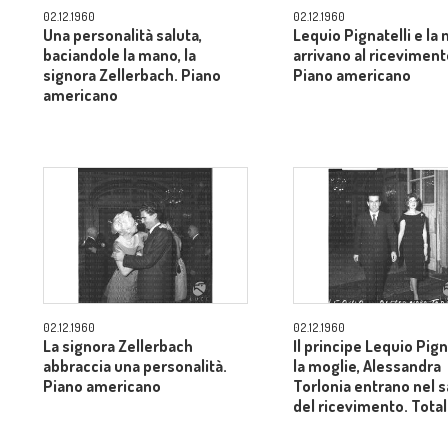
02.12.1960
02.12.1960
Una personalità saluta,
Lequio Pignatelli e la
baciandole la mano, la
arrivano al riceviment
signora Zellerbach. Piano
Piano americano
americano
02.12.1960
02.12.1960
La signora Zellerbach
Il principe Lequio Pign
abbraccia una personalità.
la moglie, Alessandra
Piano americano
Torlonia entrano nel 
del ricevimento. Tota