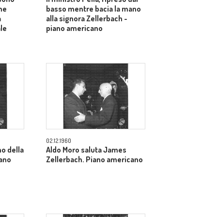
ne
basso mentre bacia la mano
a
alla signora Zellerbach -
ale
piano americano
02.12.1960
o della
Aldo Moro saluta James
iano
Zellerbach. Piano americano