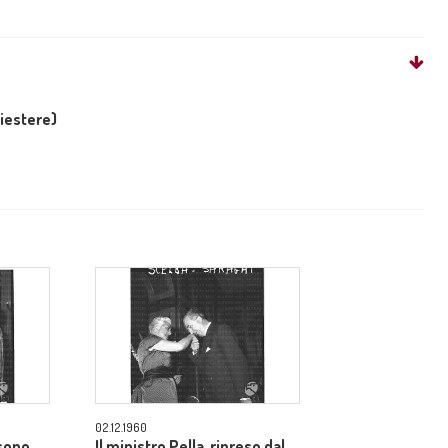
liestere)
02.12.1960
 sono
Il ministro Pella, ripreso dal