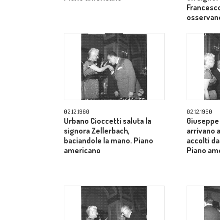
Francesco
osservan
02.12.1960
02.12.1960
Urbano Cioccetti saluta la
Giuseppe 
signora Zellerbach,
arrivano 
baciandole la mano. Piano
accolti da
americano
Piano am