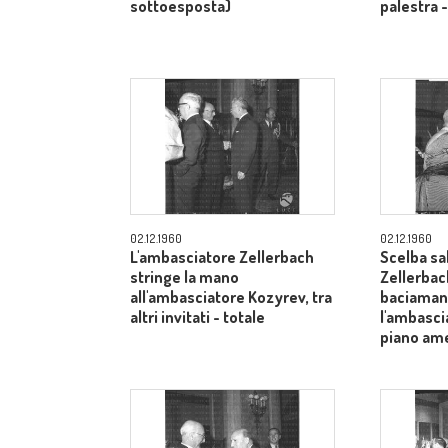
sottoesposta)
palestra 
02.12.1960
02.12.1960
L'ambasciatore Zellerbach
Scelba sa
stringe la mano
Zellerbac
all'ambasciatore Kozyrev, tra
baciamano
altri invitati - totale
l'ambasci
piano am