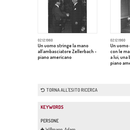
02.12.1960
02.12.1960
Un uomo stringe la mano
Un uomo 
all'ambasciatore Zellerbach -
con le man
piano americano
a lui, una
piano am
TORNA ALL'ESITO RICERCA
KEYWORDS
PERSONE
Willmann, Adam