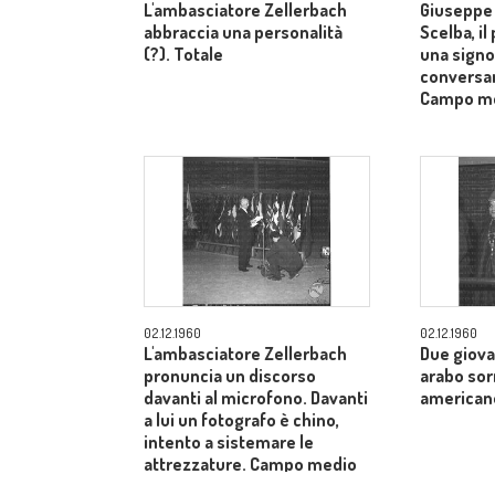
L'ambasciatore Zellerbach
Giuseppe 
abbraccia una personalità
Scelba, il
(?). Totale
una signo
conversan
Campo m
02.12.1960
02.12.1960
L'ambasciatore Zellerbach
Due giova
pronuncia un discorso
arabo sor
davanti al microfono. Davanti
american
a lui un fotografo è chino,
intento a sistemare le
attrezzature. Campo medio
allargato