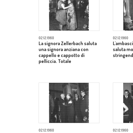
02.12.1960
02.12.1960
La signora Zellerbach saluta
L'ambasci
una signora anziana con
saluta mo
cappello e cappotto di
stringend
pelliccia. Totale
02.12.1960
02.12.1960