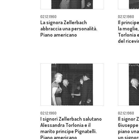
02.12.1960
02.12.1960
La signora Zellerbach
Il princip
abbraccia una personalità.
la moglie
Piano americano
Torlonia 
del ricev
02.12.1960
02.12.1960
I signori Zellerbach salutano
Il signor 
Alessandra Torlonia e il
Giuseppe 
marito principe Pignatelli.
piano una
Piano americano
un signor