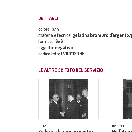
DETTAGLI
colore:
b/n
materia e tecnica:
gelatina bromuro d'argento/p
formato:
6x6
oggetto:
negativo
codice foto:
FV00113395
LE ALTRE
52
FOTO DEL SERVIZIO
02.12.1960
02.12.1960
Zellerbach ripreso mentre
Nell'atrio