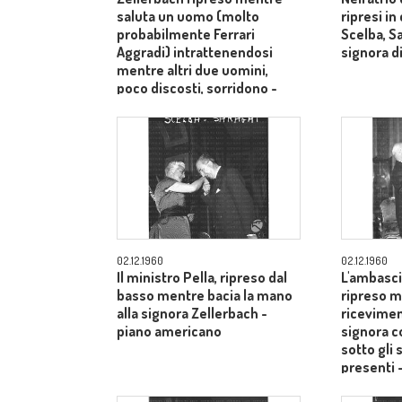
saluta un uomo (molto
ripresi i
probabilmente Ferrari
Scelba, S
Aggradi) intrattenendosi
signora di
mentre altri due uomini,
poco discosti, sorridono -
piano medio
02.12.1960
02.12.1960
Il ministro Pella, ripreso dal
L'ambasci
basso mentre bacia la mano
ripreso m
alla signora Zellerbach -
ricevimen
piano americano
signora c
sotto gli 
presenti 