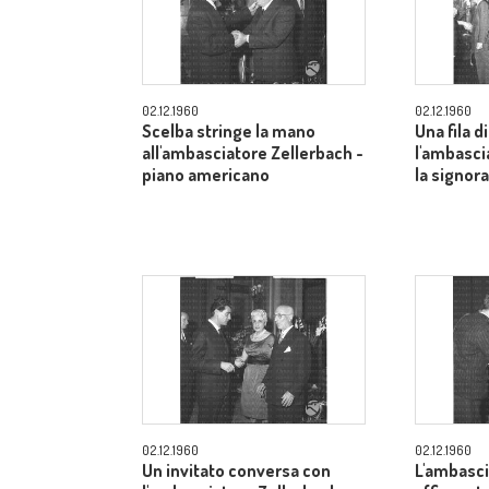
02.12.1960
02.12.1960
Scelba stringe la mano
Una fila di
all'ambasciatore Zellerbach -
l'ambasci
piano americano
la signor
02.12.1960
02.12.1960
Un invitato conversa con
L'ambasci