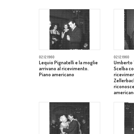
02.12.1960
02.12.1960
Lequio Pignatelli e la moglie
Umberto T
arrivano al ricevimento.
Scelba co
Piano americano
ricevimen
Zellerbach
riconosce
american