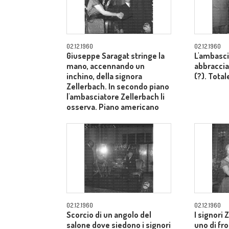
02.12.1960
02.12.1960
Giuseppe Saragat stringe la
L'ambasci
mano, accennando un
abbraccia
inchino, della signora
(?). Total
Zellerbach. In secondo piano
l'ambasciatore Zellerbach li
osserva. Piano americano
02.12.1960
02.12.1960
Scorcio di un angolo del
I signori 
salone dove siedono i signori
uno di fron