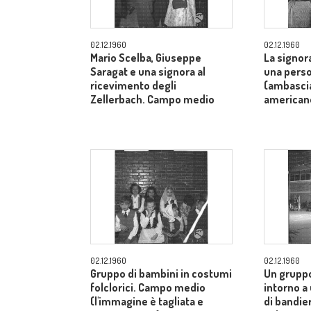
02.12.1960
02.12.1960
Mario Scelba, Giuseppe
La signor
Saragat e una signora al
una perso
ricevimento degli
(ambascia
Zellerbach. Campo medio
american
02.12.1960
02.12.1960
Gruppo di bambini in costumi
Un gruppo
folclorici. Campo medio
intorno a
(l'immagine è tagliata e
di bandier