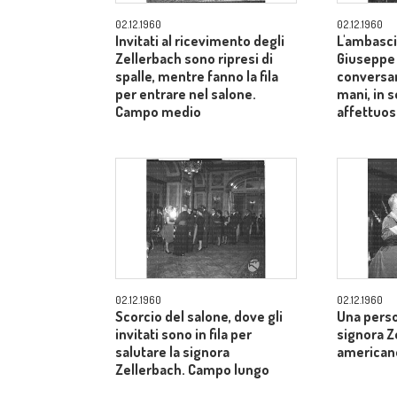
02.12.1960
02.12.1960
Invitati al ricevimento degli
L'ambasci
Zellerbach sono ripresi di
Giuseppe
spalle, mentre fanno la fila
conversan
per entrare nel salone.
mani, in 
Campo medio
affettuos
02.12.1960
02.12.1960
Scorcio del salone, dove gli
Una perso
invitati sono in fila per
signora Z
salutare la signora
american
Zellerbach. Campo lungo