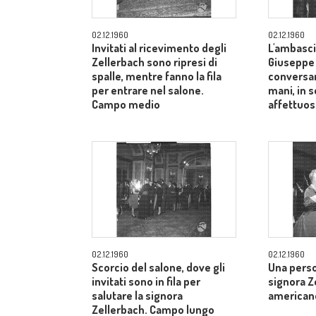
02.12.1960
02.12.1960
Invitati al ricevimento degli
L'ambasci
Zellerbach sono ripresi di
Giuseppe
spalle, mentre fanno la fila
conversan
per entrare nel salone.
mani, in 
Campo medio
affettuos
02.12.1960
02.12.1960
Scorcio del salone, dove gli
Una perso
invitati sono in fila per
signora Z
salutare la signora
american
Zellerbach. Campo lungo