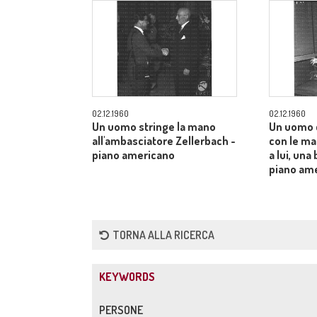
02.12.1960
02.12.1960
Un uomo stringe la mano
Un uomo 
all'ambasciatore Zellerbach -
con le man
piano americano
a lui, una
piano am
TORNA ALLA RICERCA
KEYWORDS
PERSONE