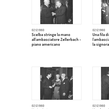
02.12.1960
02.12.1960
Scelba stringe la mano
Una fila di
all'ambasciatore Zellerbach -
l'ambasci
piano americano
la signor
02.12.1960
02.12.1960