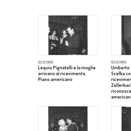
02.12.1960
02.12.1960
Lequio Pignatelli e la moglie
Umberto T
arrivano al ricevimento.
Scelba co
Piano americano
ricevimen
Zellerbach
riconosce
american