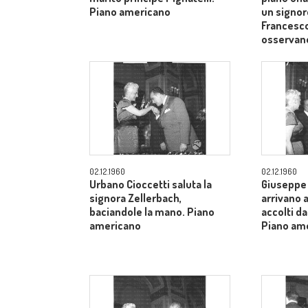
Piano americano
un signor
Francesco
osservan
02.12.1960
02.12.1960
Urbano Cioccetti saluta la
Giuseppe 
signora Zellerbach,
arrivano 
baciandole la mano. Piano
accolti da
americano
Piano am