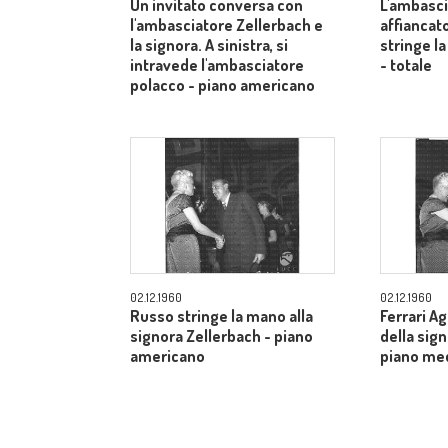
Un invitato conversa con
L'ambasci
l'ambasciatore Zellerbach e
affiancato
la signora. A sinistra, si
stringe la
intravede l'ambasciatore
- totale
polacco - piano americano
02.12.1960
02.12.1960
Russo stringe la mano alla
Ferrari A
signora Zellerbach - piano
della sig
americano
piano me