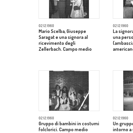
02.12.1960
02.12.1960
Mario Scelba, Giuseppe
La signor
Saragat e una signora al
una perso
ricevimento degli
(ambascia
Zellerbach. Campo medio
american
02.12.1960
02.12.1960
Gruppo di bambini in costumi
Un gruppo
folclorici. Campo medio
intorno a