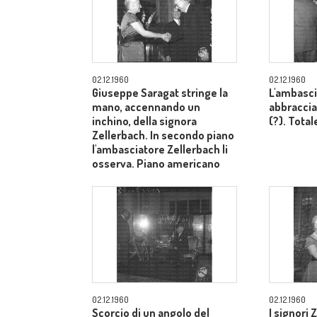
02.12.1960
02.12.1960
Giuseppe Saragat stringe la
L'ambasci
mano, accennando un
abbraccia
inchino, della signora
(?). Total
Zellerbach. In secondo piano
l'ambasciatore Zellerbach li
osserva. Piano americano
02.12.1960
02.12.1960
Scorcio di un angolo del
I signori 