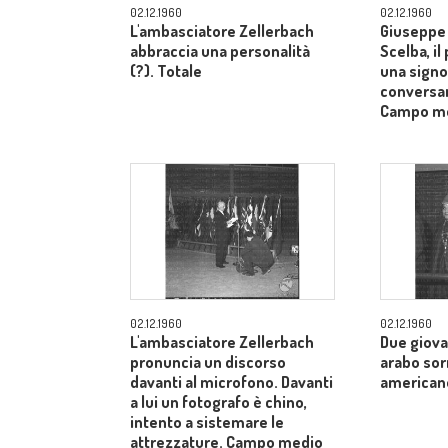
02.12.1960
02.12.1960
L'ambasciatore Zellerbach
Giuseppe 
abbraccia una personalità
Scelba, il
(?). Totale
una signo
conversan
Campo m
02.12.1960
02.12.1960
L'ambasciatore Zellerbach
Due giova
pronuncia un discorso
arabo sor
davanti al microfono. Davanti
american
a lui un fotografo è chino,
intento a sistemare le
attrezzature. Campo medio