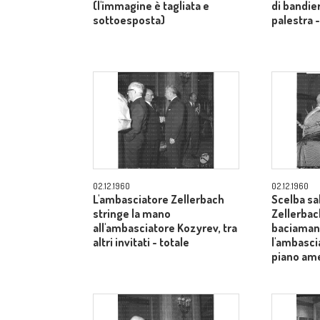
(l'immagine è tagliata e
di bandier
sottoesposta)
palestra 
02.12.1960
02.12.1960
L'ambasciatore Zellerbach
Scelba sa
stringe la mano
Zellerbac
all'ambasciatore Kozyrev, tra
baciamano
altri invitati - totale
l'ambasci
piano am