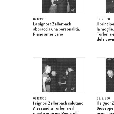
02.12.1960
02.12.1960
La signora Zellerbach
Il princip
abbraccia una personalità.
la moglie
Piano americano
Torlonia 
del ricev
02.12.1960
02.12.1960
I signori Zellerbach salutano
Il signor 
Alessandra Torlonia e il
Giuseppe 
marito principe Pignatelli.
piano una