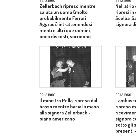
02.12.1960
02.12.1960
Zellerbach ripreso mentre
Nell'atrio
saluta un uomo (molto
ripresi i
probabilmente Ferrari
Scelba, S
Aggradi) intrattenendosi
signora di
mentre altri due uomini,
poco discosti, sorridono -
piano medio
02.12.1960
02.12.1960
Il ministro Pella, ripreso dal
L'ambasci
basso mentre bacia la mano
ripreso m
alla signora Zellerbach -
ricevimen
piano americano
signora c
sotto gli 
presenti 