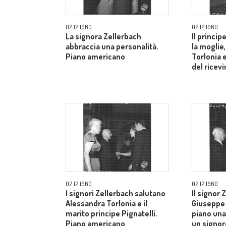
02.12.1960
02.12.1960
La signora Zellerbach
Il princip
abbraccia una personalità.
la moglie
Piano americano
Torlonia 
del ricev
02.12.1960
02.12.1960
I signori Zellerbach salutano
Il signor 
Alessandra Torlonia e il
Giuseppe 
marito principe Pignatelli.
piano una
Piano americano
un signor