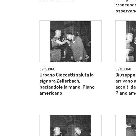
Francesco
osservan
02.12.1960
02.12.1960
Urbano Cioccetti saluta la
Giuseppe 
signora Zellerbach,
arrivano 
baciandole la mano. Piano
accolti da
americano
Piano am