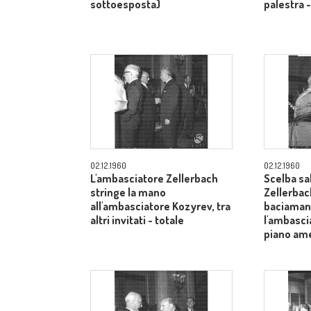
sottoesposta)
palestra 
02.12.1960
02.12.1960
L'ambasciatore Zellerbach
Scelba sa
stringe la mano
Zellerbac
all'ambasciatore Kozyrev, tra
baciamano
altri invitati - totale
l'ambasci
piano am