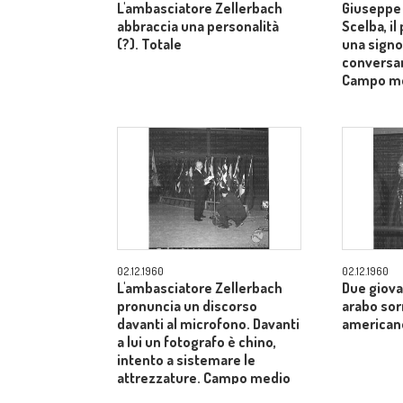
L'ambasciatore Zellerbach
Giuseppe 
abbraccia una personalità
Scelba, il
(?). Totale
una signo
conversan
Campo m
02.12.1960
02.12.1960
L'ambasciatore Zellerbach
Due giova
pronuncia un discorso
arabo sor
davanti al microfono. Davanti
american
a lui un fotografo è chino,
intento a sistemare le
attrezzature. Campo medio
allargato