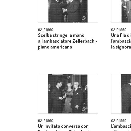
02.12.1960
02.12.1960
Scelba stringe la mano
Una fila di
all'ambasciatore Zellerbach -
l'ambasci
piano americano
la signor
02.12.1960
02.12.1960
Un invitato conversa con
L'ambasci