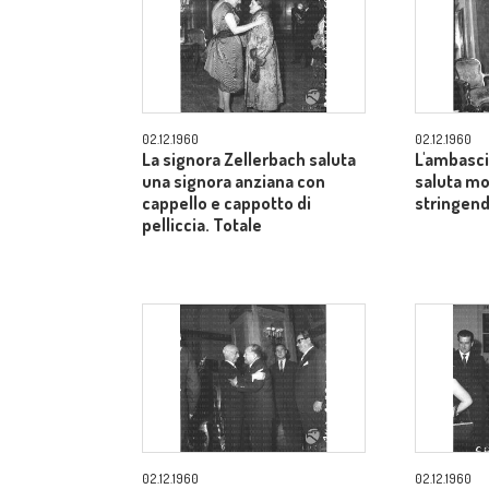
02.12.1960
02.12.1960
La signora Zellerbach saluta
L'ambasci
una signora anziana con
saluta mo
cappello e cappotto di
stringend
pelliccia. Totale
02.12.1960
02.12.1960