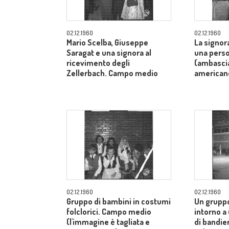
02.12.1960
02.12.1960
Mario Scelba, Giuseppe
La signor
Saragat e una signora al
una perso
ricevimento degli
(ambascia
Zellerbach. Campo medio
american
02.12.1960
02.12.1960
Gruppo di bambini in costumi
Un gruppo
folclorici. Campo medio
intorno a
(l'immagine è tagliata e
di bandier