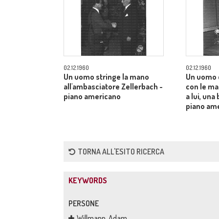
02.12.1960
02.12.1960
Un uomo stringe la mano
Un uomo 
all'ambasciatore Zellerbach -
con le man
piano americano
a lui, una
piano am
TORNA ALL'ESITO RICERCA
KEYWORDS
PERSONE
Willmann, Adam