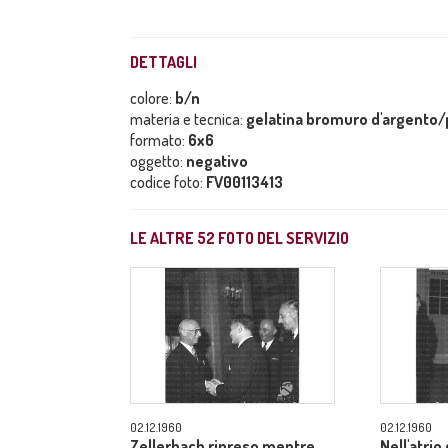
DETTAGLI
colore:
b/n
materia e tecnica:
gelatina bromuro d'argento/p
formato:
6x6
oggetto:
negativo
codice foto:
FV00113413
LE ALTRE
52
FOTO DEL SERVIZIO
02.12.1960
02.12.1960
Zellerbach ripreso mentre
Nell'atrio