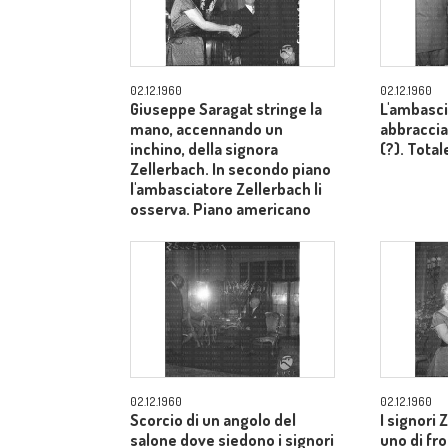
02.12.1960
02.12.1960
Giuseppe Saragat stringe la
L'ambasci
mano, accennando un
abbraccia
inchino, della signora
(?). Total
Zellerbach. In secondo piano
l'ambasciatore Zellerbach li
osserva. Piano americano
02.12.1960
02.12.1960
Scorcio di un angolo del
I signori 
salone dove siedono i signori
uno di fron