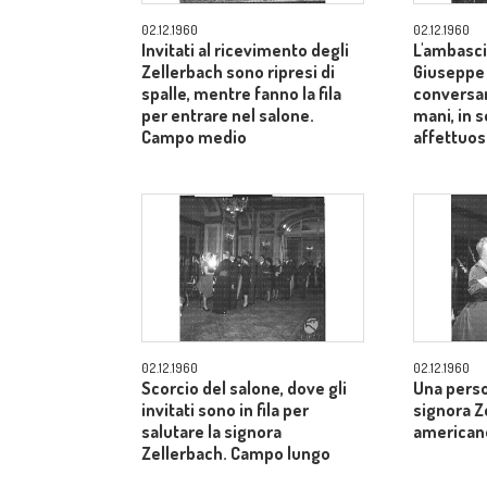
02.12.1960
02.12.1960
Invitati al ricevimento degli
L'ambasci
Zellerbach sono ripresi di
Giuseppe
spalle, mentre fanno la fila
conversan
per entrare nel salone.
mani, in 
Campo medio
affettuos
02.12.1960
02.12.1960
Scorcio del salone, dove gli
Una perso
invitati sono in fila per
signora Z
salutare la signora
american
Zellerbach. Campo lungo