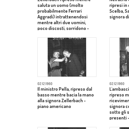
saluta un uomo (molto
ripresi i
probabilmente Ferrari
Scelba, S
Aggradi) intrattenendosi
signora di
mentre altri due uomini,
poco discosti, sorridono -
piano medio
02.12.1960
02.12.1960
Il ministro Pella, ripreso dal
L'ambasci
basso mentre bacia la mano
ripreso m
alla signora Zellerbach -
ricevimen
piano americano
signora c
sotto gli 
presenti 