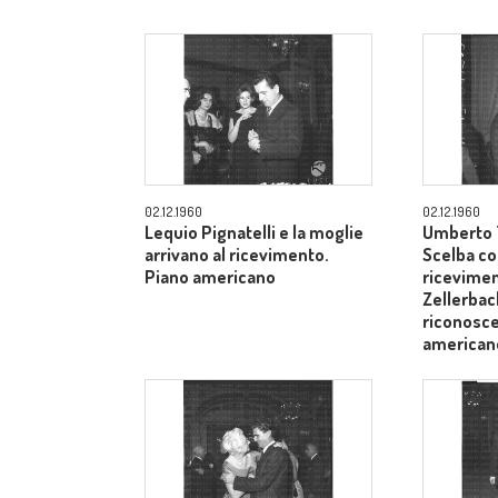
02.12.1960
02.12.1960
Lequio Pignatelli e la moglie
Umberto T
arrivano al ricevimento.
Scelba co
Piano americano
ricevimen
Zellerbach
riconosce
american