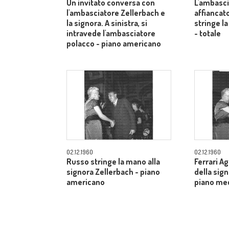
Un invitato conversa con
L'ambasci
l'ambasciatore Zellerbach e
affiancato
la signora. A sinistra, si
stringe la
intravede l'ambasciatore
- totale
polacco - piano americano
02.12.1960
02.12.1960
Russo stringe la mano alla
Ferrari A
signora Zellerbach - piano
della sig
americano
piano me