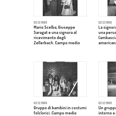
02.12.1960
02.12.1960
Mario Scelba, Giuseppe
La signor
Saragat e una signora al
una perso
ricevimento degli
(ambascia
Zellerbach. Campo medio
american
02.12.1960
02.12.1960
Gruppo di bambini in costumi
Un gruppo
folclorici. Campo medio
intorno a