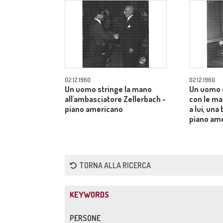
02.12.1960
02.12.1960
Un uomo stringe la mano
Un uomo 
all'ambasciatore Zellerbach -
con le man
piano americano
a lui, una
piano am
TORNA ALLA RICERCA
KEYWORDS
PERSONE