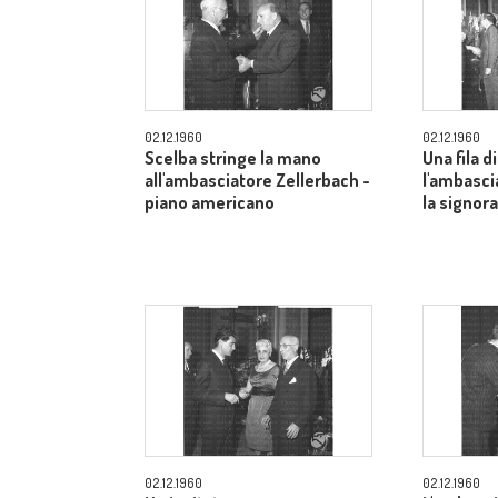
02.12.1960
02.12.1960
Scelba stringe la mano
Una fila di
all'ambasciatore Zellerbach -
l'ambasci
piano americano
la signor
02.12.1960
02.12.1960