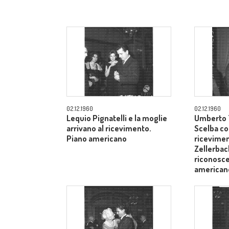
02.12.1960
02.12.1960
Lequio Pignatelli e la moglie
Umberto T
arrivano al ricevimento.
Scelba co
Piano americano
ricevimen
Zellerbach
riconosce
american