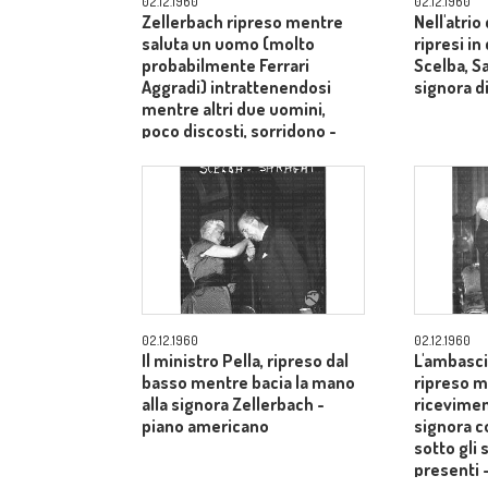
02.12.1960
02.12.1960
Zellerbach ripreso mentre
Nell'atrio
saluta un uomo (molto
ripresi i
probabilmente Ferrari
Scelba, S
Aggradi) intrattenendosi
signora di
mentre altri due uomini,
poco discosti, sorridono -
piano medio
02.12.1960
02.12.1960
Il ministro Pella, ripreso dal
L'ambasci
basso mentre bacia la mano
ripreso m
alla signora Zellerbach -
ricevimen
piano americano
signora c
sotto gli 
presenti 