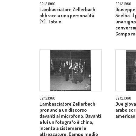
02.12.1960
02.12.1960
L'ambasciatore Zellerbach
Giuseppe 
abbraccia una personalità
Scelba, il
(?). Totale
una signo
conversan
Campo m
02.12.1960
02.12.1960
L'ambasciatore Zellerbach
Due giova
pronuncia un discorso
arabo sor
davanti al microfono. Davanti
american
a lui un fotografo è chino,
intento a sistemare le
attrezzature. Campo medio