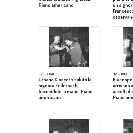
Piano americano
un signor
Francesco
osservan
02.12.1960
02.12.1960
Urbano Cioccetti saluta la
Giuseppe 
signora Zellerbach,
arrivano 
baciandole la mano. Piano
accolti da
americano
Piano am