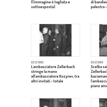
(l'immagine è tagliata e
di bandier
sottoesposta)
palestra 
02.12.1960
02.12.1960
L'ambasciatore Zellerbach
Scelba sa
stringe la mano
Zellerbac
all'ambasciatore Kozyrev, tra
baciamano
altri invitati - totale
l'ambasci
piano am