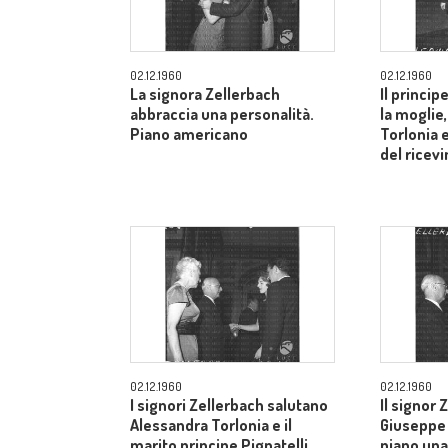
02.12.1960
02.12.1960
La signora Zellerbach
Il princip
abbraccia una personalità.
la moglie
Piano americano
Torlonia 
del ricev
02.12.1960
02.12.1960
I signori Zellerbach salutano
Il signor 
Alessandra Torlonia e il
Giuseppe 
marito principe Pignatelli.
piano una