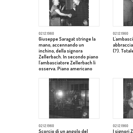
02.12.1960
02.12.1960
Giuseppe Saragat stringe la
L'ambasci
mano, accennando un
abbraccia
inchino, della signora
(?). Total
Zellerbach. In secondo piano
l'ambasciatore Zellerbach li
osserva. Piano americano
02.12.1960
02.12.1960
Scorcio di un angolo del
I signori 