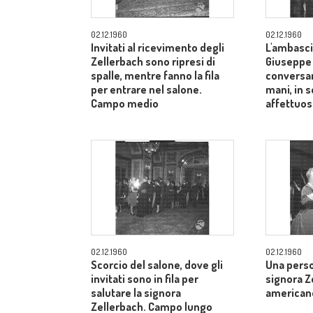
02.12.1960
02.12.1960
Invitati al ricevimento degli
L'ambasci
Zellerbach sono ripresi di
Giuseppe
spalle, mentre fanno la fila
conversan
per entrare nel salone.
mani, in 
Campo medio
affettuos
02.12.1960
02.12.1960
Scorcio del salone, dove gli
Una perso
invitati sono in fila per
signora Z
salutare la signora
american
Zellerbach. Campo lungo