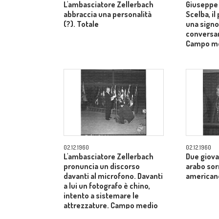
L'ambasciatore Zellerbach
Giuseppe 
abbraccia una personalità
Scelba, il
(?). Totale
una signo
conversan
Campo m
02.12.1960
02.12.1960
L'ambasciatore Zellerbach
Due giova
pronuncia un discorso
arabo sor
davanti al microfono. Davanti
american
a lui un fotografo è chino,
intento a sistemare le
attrezzature. Campo medio
allargato