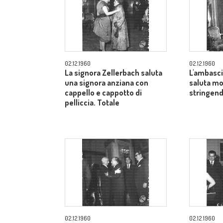
02.12.1960
02.12.1960
La signora Zellerbach saluta
L'ambasci
una signora anziana con
saluta mo
cappello e cappotto di
stringend
pelliccia. Totale
02.12.1960
02.12.1960