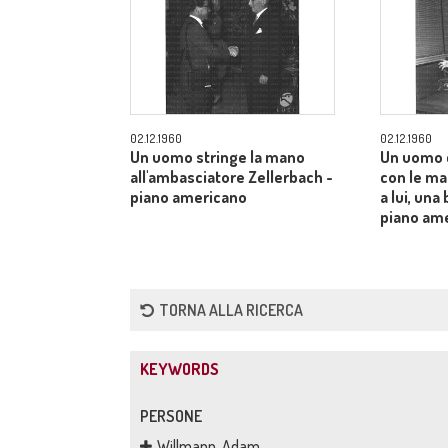
02.12.1960
02.12.1960
Un uomo stringe la mano
Un uomo 
all'ambasciatore Zellerbach -
con le man
piano americano
a lui, una
piano am
TORNA ALLA RICERCA
KEYWORDS
PERSONE
Willmann, Adam