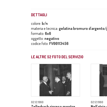
DETTAGLI
colore:
b/n
materia e tecnica:
gelatina bromuro d'argento/p
formato:
6x6
oggetto:
negativo
codice foto:
FV00113456
LE ALTRE
52
FOTO DEL SERVIZIO
02.12.1960
02.12.1960
Zellerbach ripreso mentre
Nell'atrio