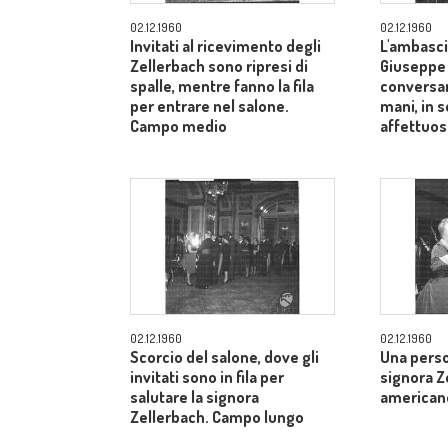
02.12.1960
02.12.1960
Invitati al ricevimento degli
L'ambasci
Zellerbach sono ripresi di
Giuseppe
spalle, mentre fanno la fila
conversan
per entrare nel salone.
mani, in 
Campo medio
affettuos
02.12.1960
02.12.1960
Scorcio del salone, dove gli
Una perso
invitati sono in fila per
signora Z
salutare la signora
american
Zellerbach. Campo lungo