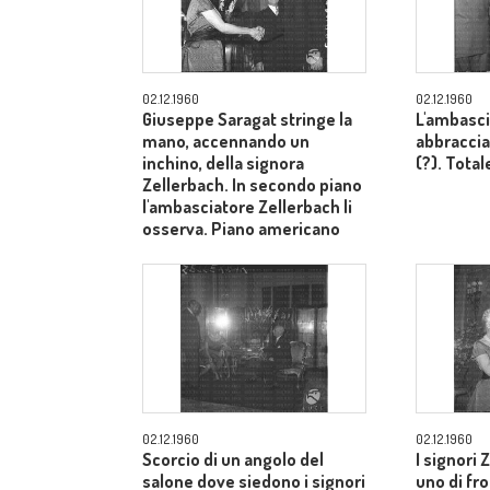
02.12.1960
02.12.1960
Giuseppe Saragat stringe la
L'ambasci
mano, accennando un
abbraccia
inchino, della signora
(?). Total
Zellerbach. In secondo piano
l'ambasciatore Zellerbach li
osserva. Piano americano
02.12.1960
02.12.1960
Scorcio di un angolo del
I signori 
salone dove siedono i signori
uno di fron