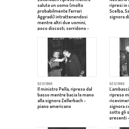
saluta un uomo (molto
ripresi i
probabilmente Ferrari
Scelba, S
Aggradi) intrattenendosi
signora di
mentre altri due uomini,
poco discosti, sorridono -
piano medio
02.12.1960
02.12.1960
Il ministro Pella, ripreso dal
L'ambasci
basso mentre bacia la mano
ripreso m
alla signora Zellerbach -
ricevimen
piano americano
signora c
sotto gli 
presenti 