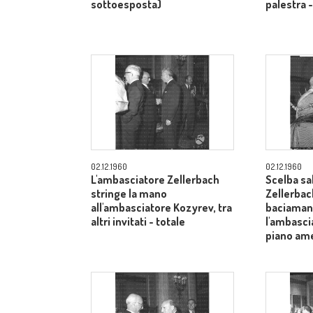
sottoesposta)
palestra 
02.12.1960
02.12.1960
L'ambasciatore Zellerbach
Scelba sa
stringe la mano
Zellerbac
all'ambasciatore Kozyrev, tra
baciamano
altri invitati - totale
l'ambasci
piano am