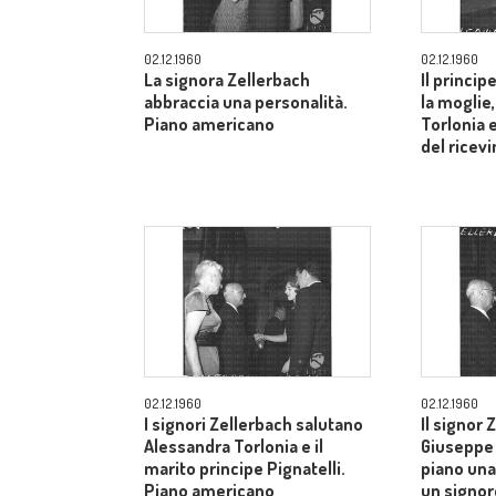
02.12.1960
02.12.1960
La signora Zellerbach
Il princip
abbraccia una personalità.
la moglie
Piano americano
Torlonia 
del ricev
02.12.1960
02.12.1960
I signori Zellerbach salutano
Il signor 
Alessandra Torlonia e il
Giuseppe 
marito principe Pignatelli.
piano una
Piano americano
un signor