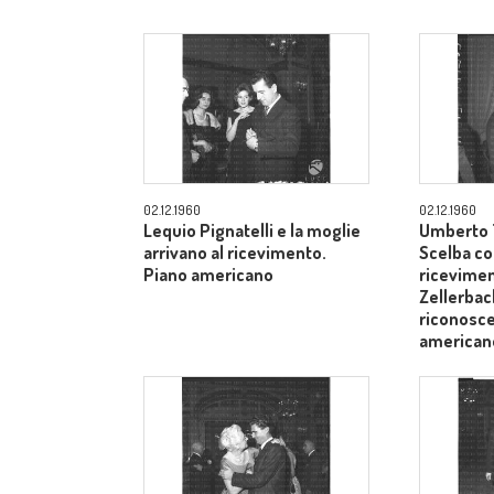
02.12.1960
02.12.1960
Lequio Pignatelli e la moglie
Umberto T
arrivano al ricevimento.
Scelba co
Piano americano
ricevimen
Zellerbach
riconosce
american