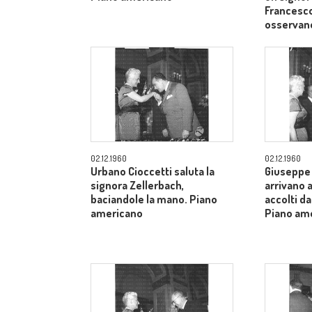
Francesco
osservan
02.12.1960
02.12.1960
Urbano Cioccetti saluta la
Giuseppe 
signora Zellerbach,
arrivano 
baciandole la mano. Piano
accolti da
americano
Piano am