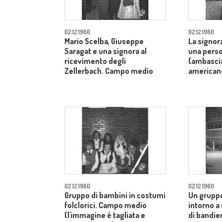
02.12.1960
02.12.1960
Mario Scelba, Giuseppe
La signor
Saragat e una signora al
una perso
ricevimento degli
(ambascia
Zellerbach. Campo medio
american
02.12.1960
02.12.1960
Gruppo di bambini in costumi
Un gruppo
folclorici. Campo medio
intorno a
(l'immagine è tagliata e
di bandier