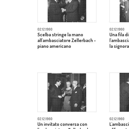
02.12.1960
02.12.1960
Scelba stringe la mano
Una fila di
all'ambasciatore Zellerbach -
l'ambasci
piano americano
la signor
02.12.1960
02.12.1960
Un invitato conversa con
L'ambasci