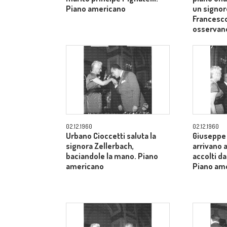
Piano americano
un signor
Francesco
osservan
02.12.1960
02.12.1960
Urbano Cioccetti saluta la
Giuseppe 
signora Zellerbach,
arrivano 
baciandole la mano. Piano
accolti da
americano
Piano am