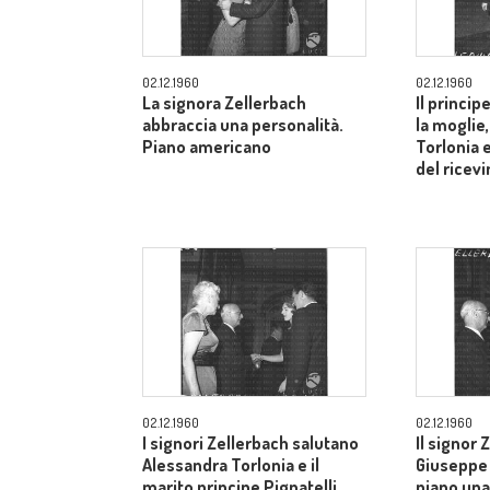
02.12.1960
02.12.1960
La signora Zellerbach
Il princip
abbraccia una personalità.
la moglie
Piano americano
Torlonia 
del ricev
02.12.1960
02.12.1960
I signori Zellerbach salutano
Il signor 
Alessandra Torlonia e il
Giuseppe 
marito principe Pignatelli.
piano una