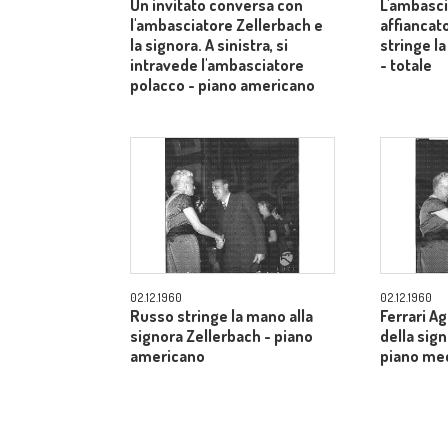
Un invitato conversa con
L'ambasci
l'ambasciatore Zellerbach e
affiancato
la signora. A sinistra, si
stringe la
intravede l'ambasciatore
- totale
polacco - piano americano
02.12.1960
02.12.1960
Russo stringe la mano alla
Ferrari A
signora Zellerbach - piano
della sig
americano
piano me