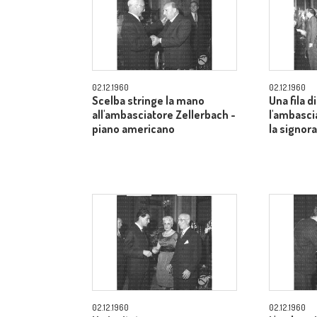
02.12.1960
02.12.1960
Scelba stringe la mano
Una fila di
all'ambasciatore Zellerbach -
l'ambasci
piano americano
la signor
02.12.1960
02.12.1960