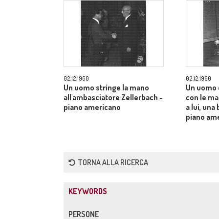
02.12.1960
02.12.1960
Un uomo stringe la mano
Un uomo 
all'ambasciatore Zellerbach -
con le man
piano americano
a lui, una
piano am
TORNA ALLA RICERCA
KEYWORDS
PERSONE