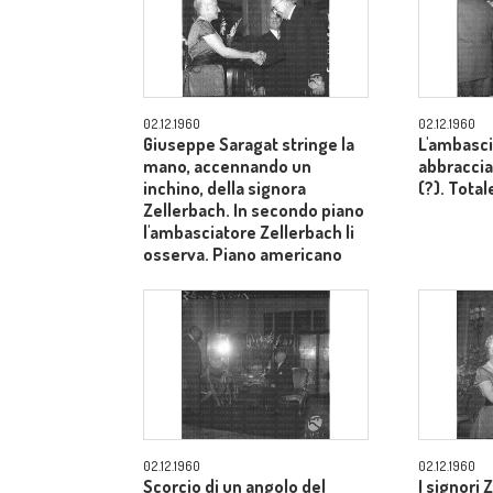
02.12.1960
02.12.1960
Giuseppe Saragat stringe la
L'ambasci
mano, accennando un
abbraccia
inchino, della signora
(?). Total
Zellerbach. In secondo piano
l'ambasciatore Zellerbach li
osserva. Piano americano
02.12.1960
02.12.1960
Scorcio di un angolo del
I signori 