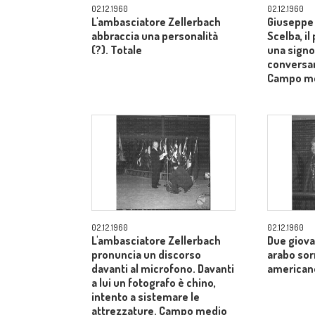
02.12.1960
02.12.1960
L'ambasciatore Zellerbach
Giuseppe 
abbraccia una personalità
Scelba, il
(?). Totale
una signo
conversan
Campo m
02.12.1960
02.12.1960
L'ambasciatore Zellerbach
Due giova
pronuncia un discorso
arabo sor
davanti al microfono. Davanti
american
a lui un fotografo è chino,
intento a sistemare le
attrezzature. Campo medio