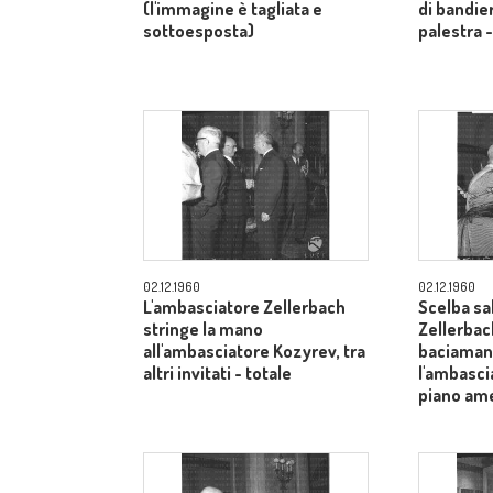
(l'immagine è tagliata e
di bandier
sottoesposta)
palestra 
02.12.1960
02.12.1960
L'ambasciatore Zellerbach
Scelba sa
stringe la mano
Zellerbac
all'ambasciatore Kozyrev, tra
baciamano
altri invitati - totale
l'ambasci
piano am