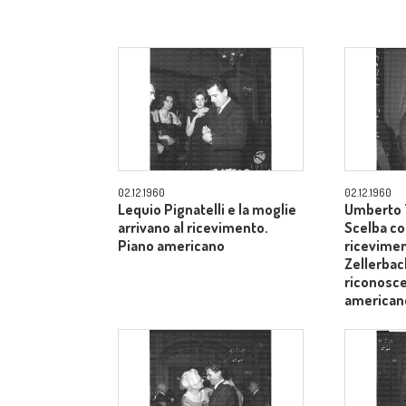
02.12.1960
02.12.1960
Lequio Pignatelli e la moglie
Umberto T
arrivano al ricevimento.
Scelba co
Piano americano
ricevimen
Zellerbach
riconosce
american