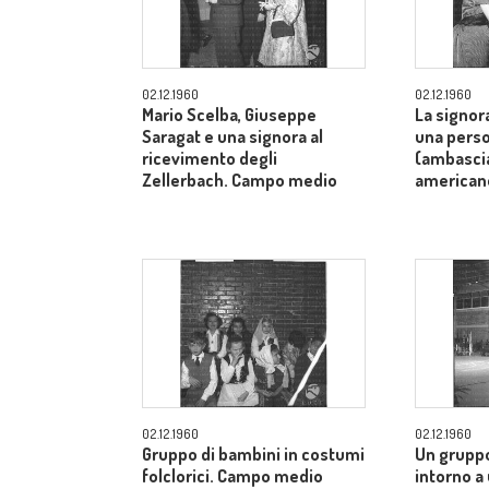
02.12.1960
02.12.1960
Mario Scelba, Giuseppe
La signor
Saragat e una signora al
una perso
ricevimento degli
(ambascia
Zellerbach. Campo medio
american
02.12.1960
02.12.1960
Gruppo di bambini in costumi
Un gruppo
folclorici. Campo medio
intorno a