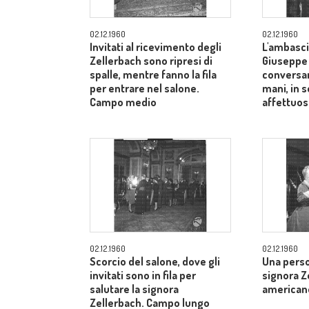
02.12.1960
02.12.1960
Invitati al ricevimento degli
L'ambasci
Zellerbach sono ripresi di
Giuseppe
spalle, mentre fanno la fila
conversan
per entrare nel salone.
mani, in 
Campo medio
affettuos
02.12.1960
02.12.1960
Scorcio del salone, dove gli
Una perso
invitati sono in fila per
signora Z
salutare la signora
american
Zellerbach. Campo lungo