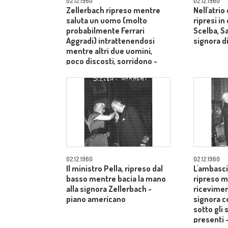
02.12.1960
02.12.1960
Zellerbach ripreso mentre
Nell'atrio
saluta un uomo (molto
ripresi i
probabilmente Ferrari
Scelba, S
Aggradi) intrattenendosi
signora di
mentre altri due uomini,
poco discosti, sorridono -
piano medio
02.12.1960
02.12.1960
Il ministro Pella, ripreso dal
L'ambasci
basso mentre bacia la mano
ripreso m
alla signora Zellerbach -
ricevimen
piano americano
signora c
sotto gli 
presenti 