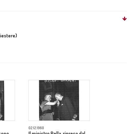
liestere)
02.12.1960
 sono
Il ministro Pella, ripreso dal