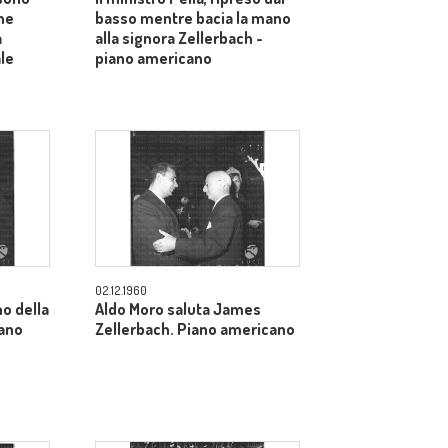
ne
basso mentre bacia la mano
a
alla signora Zellerbach -
ale
piano americano
02.12.1960
o della
Aldo Moro saluta James
iano
Zellerbach. Piano americano