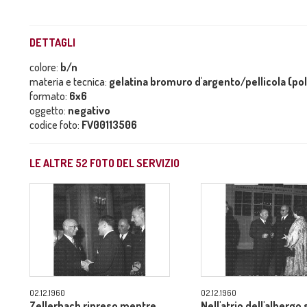
DETTAGLI
colore:
b/n
materia e tecnica:
gelatina bromuro d'argento/pellicola (po
formato:
6x6
oggetto:
negativo
codice foto:
FV00113506
LE ALTRE
52
FOTO DEL SERVIZIO
02.12.1960
02.12.1960
Zellerbach ripreso mentre
Nell'atrio dell'albergo