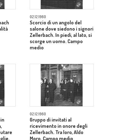
02.12.1960
bach
Scorcio di un angolo del
lità
salone dove siedono i signori
Zellerbach. In piedi, al lato, si
scorge un uomo. Campo
medio
02.12.1960
 in
Gruppo di invitati al
,
ricevimento in onore degli
alutare
Zellerbach. Tra loro, Aldo
glie.
Moro. Campo medio