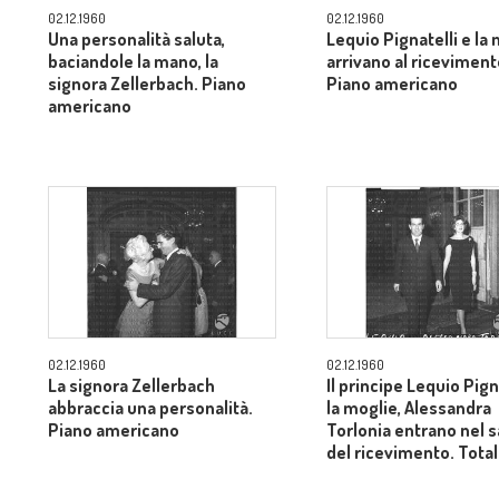
02.12.1960
02.12.1960
Una personalità saluta,
Lequio Pignatelli e la
baciandole la mano, la
arrivano al riceviment
signora Zellerbach. Piano
Piano americano
americano
02.12.1960
02.12.1960
La signora Zellerbach
Il principe Lequio Pign
abbraccia una personalità.
la moglie, Alessandra
Piano americano
Torlonia entrano nel 
del ricevimento. Tota