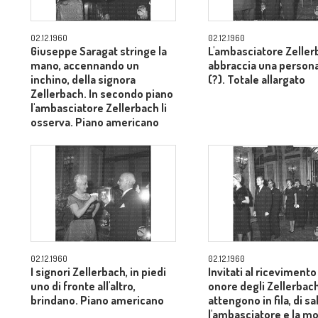
02.12.1960
02.12.1960
Giuseppe Saragat stringe la
L'ambasciatore Zeller
mano, accennando un
abbraccia una persona
inchino, della signora
(?). Totale allargato
Zellerbach. In secondo piano
l'ambasciatore Zellerbach li
osserva. Piano americano
02.12.1960
02.12.1960
I signori Zellerbach, in piedi
Invitati al ricevimento
uno di fronte all'altro,
onore degli Zellerbach
brindano. Piano americano
attengono in fila, di s
l'ambasciatore e la mo