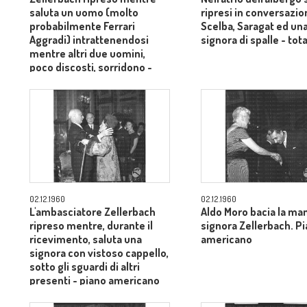
saluta un uomo (molto
ripresi in conversazio
probabilmente Ferrari
Scelba, Saragat ed un
Aggradi) intrattenendosi
signora di spalle - tot
mentre altri due uomini,
poco discosti, sorridono -
piano medio
02.12.1960
02.12.1960
L'ambasciatore Zellerbach
Aldo Moro bacia la man
ripreso mentre, durante il
signora Zellerbach. P
ricevimento, saluta una
americano
signora con vistoso cappello,
sotto gli sguardi di altri
presenti - piano americano