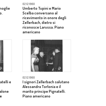
02.12.1960
 moglie
Umberto Tupini e Mario
o.
Scelba conversano al
ricevimento in onore degli
Zellerbach, dietro si
riconosce Larussa. Piano
americano
02.12.1960
atelli e
I signori Zellerbach salutano
Alessandra Torlonia e il
salone
marito principe Pignatelli.
le
Piano americano