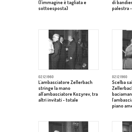
(l'immagine è tagliata e
di bandier
sottoesposta)
palestra 
02.12.1960
02.12.1960
L'ambasciatore Zellerbach
Scelba sa
stringe la mano
Zellerbac
all'ambasciatore Kozyrev, tra
baciamano
altri invitati - totale
l'ambasci
piano am