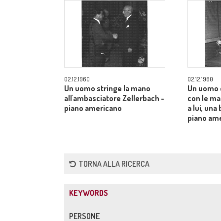
02.12.1960
02.12.1960
Un uomo stringe la mano
Un uomo 
all'ambasciatore Zellerbach -
con le man
piano americano
a lui, una
piano am
TORNA ALLA RICERCA
KEYWORDS
PERSONE