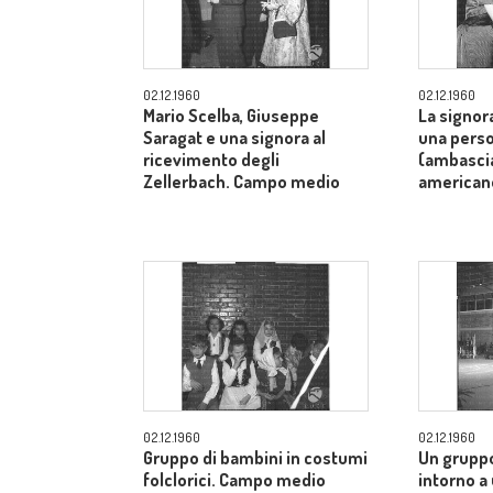
02.12.1960
02.12.1960
Mario Scelba, Giuseppe
La signor
Saragat e una signora al
una perso
ricevimento degli
(ambascia
Zellerbach. Campo medio
american
02.12.1960
02.12.1960
Gruppo di bambini in costumi
Un gruppo
folclorici. Campo medio
intorno a