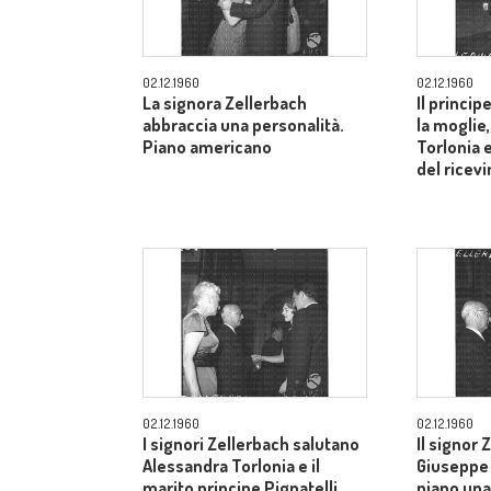
02.12.1960
02.12.1960
La signora Zellerbach
Il princip
abbraccia una personalità.
la moglie
Piano americano
Torlonia 
del ricev
02.12.1960
02.12.1960
I signori Zellerbach salutano
Il signor 
Alessandra Torlonia e il
Giuseppe 
marito principe Pignatelli.
piano una