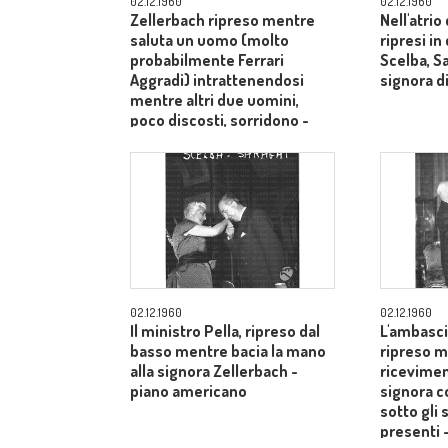
02.12.1960
02.12.1960
Zellerbach ripreso mentre
Nell'atrio
saluta un uomo (molto
ripresi i
probabilmente Ferrari
Scelba, S
Aggradi) intrattenendosi
signora di
mentre altri due uomini,
poco discosti, sorridono -
piano medio
02.12.1960
02.12.1960
Il ministro Pella, ripreso dal
L'ambasci
basso mentre bacia la mano
ripreso m
alla signora Zellerbach -
ricevimen
piano americano
signora c
sotto gli 
presenti 