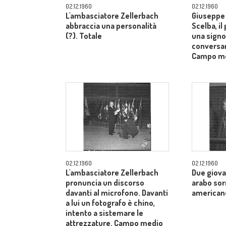
02.12.1960
02.12.1960
L'ambasciatore Zellerbach
Giuseppe 
abbraccia una personalità
Scelba, il
(?). Totale
una signo
conversan
Campo m
02.12.1960
02.12.1960
L'ambasciatore Zellerbach
Due giova
pronuncia un discorso
arabo sor
davanti al microfono. Davanti
american
a lui un fotografo è chino,
intento a sistemare le
attrezzature. Campo medio