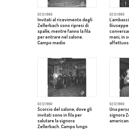
02.12.1960
02.12.1960
Invitati al ricevimento degli
L'ambasci
Zellerbach sono ripresi di
Giuseppe
spalle, mentre fanno la fila
conversan
per entrare nel salone.
mani, in 
Campo medio
affettuos
02.12.1960
02.12.1960
Scorcio del salone, dove gli
Una perso
invitati sono in fila per
signora Z
salutare la signora
american
Zellerbach. Campo lungo