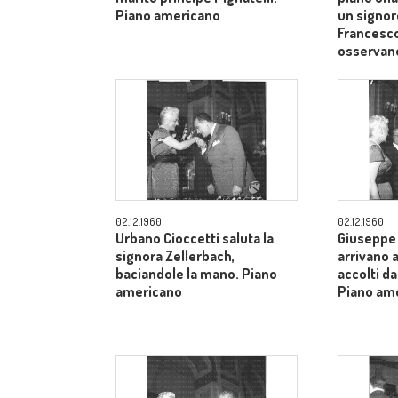
Piano americano
un signor
Francesco
osservan
02.12.1960
02.12.1960
Urbano Cioccetti saluta la
Giuseppe 
signora Zellerbach,
arrivano 
baciandole la mano. Piano
accolti da
americano
Piano am