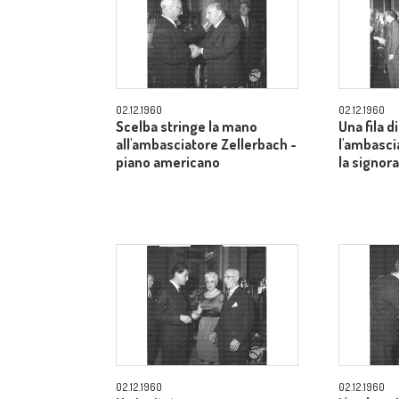
02.12.1960
02.12.1960
Scelba stringe la mano
Una fila di
all'ambasciatore Zellerbach -
l'ambasci
piano americano
la signor
02.12.1960
02.12.1960