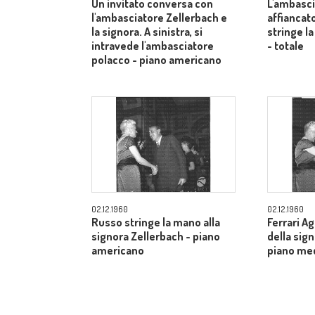
Un invitato conversa con
L'ambasci
l'ambasciatore Zellerbach e
affiancato
la signora. A sinistra, si
stringe la
intravede l'ambasciatore
- totale
polacco - piano americano
02.12.1960
02.12.1960
Russo stringe la mano alla
Ferrari A
signora Zellerbach - piano
della sig
americano
piano me