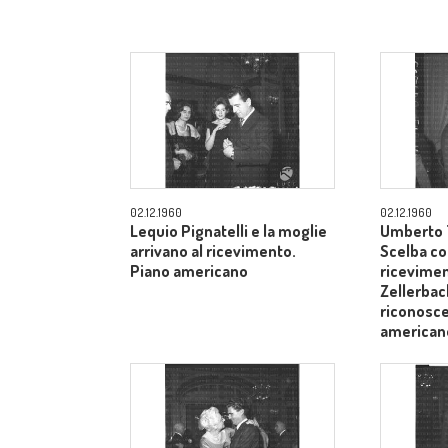
02.12.1960
02.12.1960
Lequio Pignatelli e la moglie
Umberto T
arrivano al ricevimento.
Scelba co
Piano americano
ricevimen
Zellerbach
riconosce
american