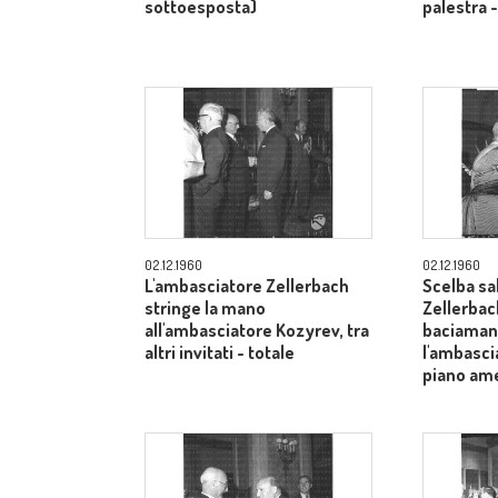
sottoesposta)
palestra 
02.12.1960
02.12.1960
L'ambasciatore Zellerbach
Scelba sa
stringe la mano
Zellerbac
all'ambasciatore Kozyrev, tra
baciamano
altri invitati - totale
l'ambasci
piano am