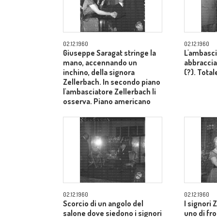
02.12.1960
02.12.1960
Giuseppe Saragat stringe la
L'ambasci
mano, accennando un
abbraccia
inchino, della signora
(?). Total
Zellerbach. In secondo piano
l'ambasciatore Zellerbach li
osserva. Piano americano
02.12.1960
02.12.1960
Scorcio di un angolo del
I signori 
salone dove siedono i signori
uno di fron