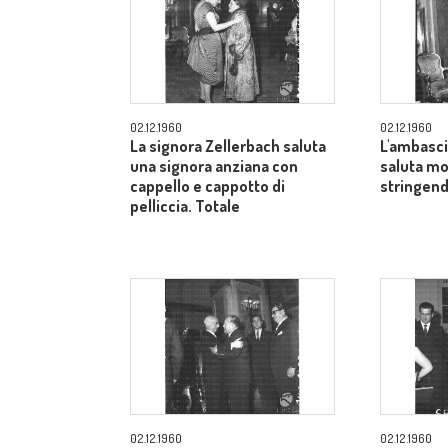
02.12.1960
02.12.1960
La signora Zellerbach saluta
L'ambasci
una signora anziana con
saluta mo
cappello e cappotto di
stringend
pelliccia. Totale
02.12.1960
02.12.1960