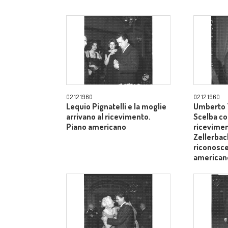
02.12.1960
02.12.1960
Lequio Pignatelli e la moglie
Umberto T
arrivano al ricevimento.
Scelba co
Piano americano
ricevimen
Zellerbach
riconosce
american