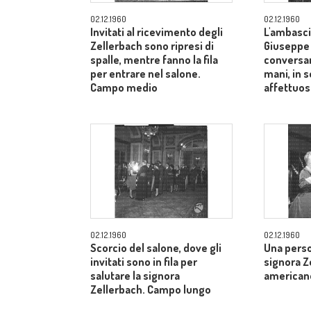
02.12.1960
02.12.1960
Invitati al ricevimento degli
L'ambasci
Zellerbach sono ripresi di
Giuseppe
spalle, mentre fanno la fila
conversan
per entrare nel salone.
mani, in 
Campo medio
affettuos
02.12.1960
02.12.1960
Scorcio del salone, dove gli
Una perso
invitati sono in fila per
signora Z
salutare la signora
american
Zellerbach. Campo lungo