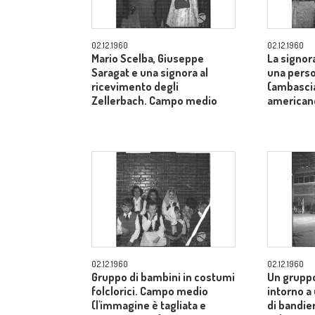
02.12.1960
02.12.1960
Mario Scelba, Giuseppe
La signor
Saragat e una signora al
una perso
ricevimento degli
(ambascia
Zellerbach. Campo medio
american
02.12.1960
02.12.1960
Gruppo di bambini in costumi
Un gruppo
folclorici. Campo medio
intorno a
(l'immagine è tagliata e
di bandier