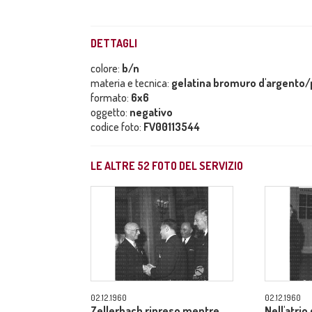
DETTAGLI
colore:
b/n
materia e tecnica:
gelatina bromuro d'argento/p
formato:
6x6
oggetto:
negativo
codice foto:
FV00113544
LE ALTRE
52
FOTO DEL SERVIZIO
02.12.1960
02.12.1960
Zellerbach ripreso mentre
Nell'atrio