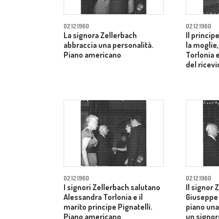
02.12.1960
02.12.1960
La signora Zellerbach
Il princip
abbraccia una personalità.
la moglie
Piano americano
Torlonia 
del ricev
02.12.1960
02.12.1960
I signori Zellerbach salutano
Il signor 
Alessandra Torlonia e il
Giuseppe 
marito principe Pignatelli.
piano una
Piano americano
un signor