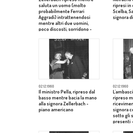
saluta un uomo (molto
ripresi i
probabilmente Ferrari
Scelba, S
Aggradi) intrattenendosi
signora di
mentre altri due uomini,
poco discosti, sorridono -
piano medio
02.12.1960
02.12.1960
Il ministro Pella, ripreso dal
L'ambasci
basso mentre bacia la mano
ripreso m
alla signora Zellerbach -
ricevimen
piano americano
signora c
sotto gli 
presenti 