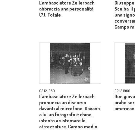
L'ambasciatore Zellerbach
Giuseppe 
abbraccia una personalità
Scelba, il
(?). Totale
una signo
conversan
Campo m
02.12.1960
02.12.1960
L'ambasciatore Zellerbach
Due giova
pronuncia un discorso
arabo sor
davanti al microfono. Davanti
american
a lui un fotografo è chino,
intento a sistemare le
attrezzature. Campo medio
allargato