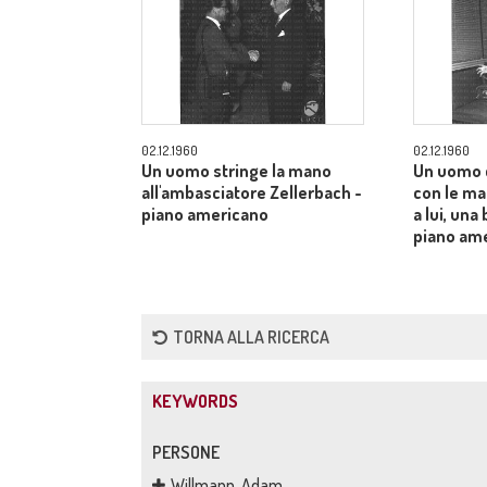
02.12.1960
02.12.1960
Un uomo stringe la mano
Un uomo 
all'ambasciatore Zellerbach -
con le man
piano americano
a lui, una
piano am
TORNA ALLA RICERCA
KEYWORDS
PERSONE
Willmann, Adam