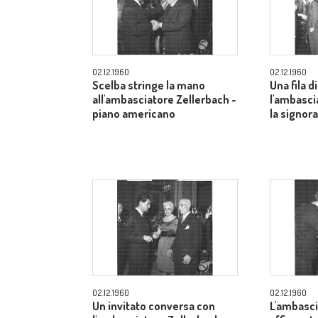
02.12.1960
02.12.1960
Scelba stringe la mano
Una fila di
all'ambasciatore Zellerbach -
l'ambasci
piano americano
la signor
02.12.1960
02.12.1960
Un invitato conversa con
L'ambasci