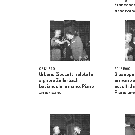
Francesco
osservan
02.12.1960
02.12.1960
Urbano Cioccetti saluta la
Giuseppe 
signora Zellerbach,
arrivano 
baciandole la mano. Piano
accolti da
americano
Piano am