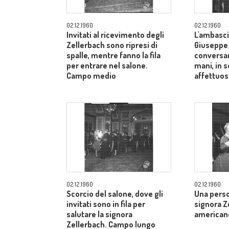
02.12.1960
02.12.1960
Invitati al ricevimento degli
L'ambasci
Zellerbach sono ripresi di
Giuseppe
spalle, mentre fanno la fila
conversan
per entrare nel salone.
mani, in 
Campo medio
affettuos
02.12.1960
02.12.1960
Scorcio del salone, dove gli
Una perso
invitati sono in fila per
signora Z
salutare la signora
american
Zellerbach. Campo lungo