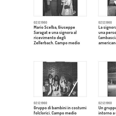
02.12.1960
02.12.1960
Mario Scelba, Giuseppe
La signor
Saragat e una signora al
una perso
ricevimento degli
(ambascia
Zellerbach. Campo medio
american
02.12.1960
02.12.1960
Gruppo di bambini in costumi
Un gruppo
folclorici. Campo medio
intorno a