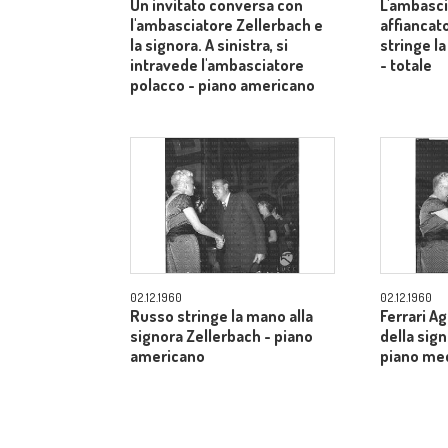
Un invitato conversa con
L'ambasci
l'ambasciatore Zellerbach e
affiancato
la signora. A sinistra, si
stringe la
intravede l'ambasciatore
- totale
polacco - piano americano
02.12.1960
02.12.1960
Russo stringe la mano alla
Ferrari A
signora Zellerbach - piano
della sig
americano
piano me