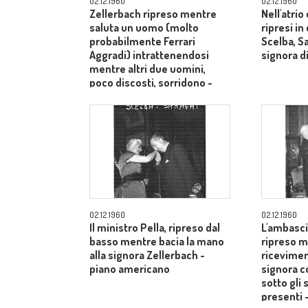
02.12.1960
02.12.1960
Zellerbach ripreso mentre
Nell'atrio
saluta un uomo (molto
ripresi i
probabilmente Ferrari
Scelba, S
Aggradi) intrattenendosi
signora di
mentre altri due uomini,
poco discosti, sorridono -
piano medio
02.12.1960
02.12.1960
Il ministro Pella, ripreso dal
L'ambasci
basso mentre bacia la mano
ripreso m
alla signora Zellerbach -
ricevimen
piano americano
signora c
sotto gli 
presenti 