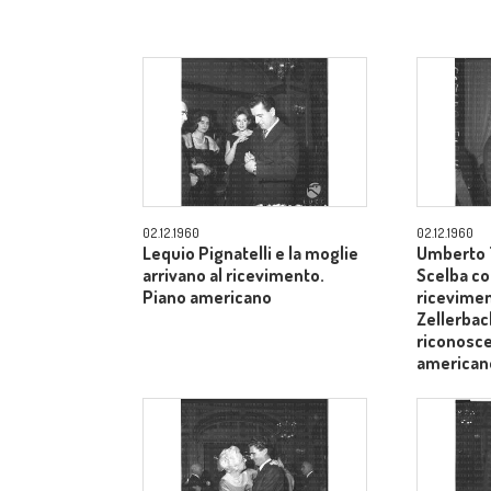
02.12.1960
02.12.1960
Lequio Pignatelli e la moglie
Umberto T
arrivano al ricevimento.
Scelba co
Piano americano
ricevimen
Zellerbach
riconosce
american