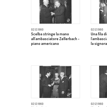
02.12.1960
02.12.1960
Scelba stringe la mano
Una fila di
all'ambasciatore Zellerbach -
l'ambasci
piano americano
la signor
02.12.1960
02.12.1960