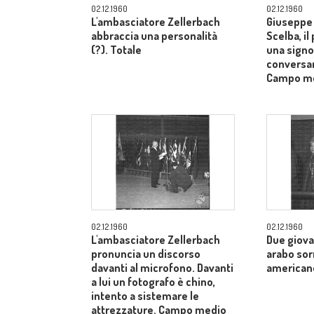
02.12.1960
02.12.1960
L'ambasciatore Zellerbach
Giuseppe 
abbraccia una personalità
Scelba, il
(?). Totale
una signo
conversan
Campo m
02.12.1960
02.12.1960
L'ambasciatore Zellerbach
Due giova
pronuncia un discorso
arabo sor
davanti al microfono. Davanti
american
a lui un fotografo è chino,
intento a sistemare le
attrezzature. Campo medio