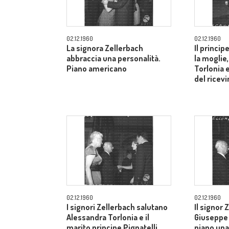
02.12.1960
02.12.1960
La signora Zellerbach
Il princip
abbraccia una personalità.
la moglie
Piano americano
Torlonia 
del ricev
02.12.1960
02.12.1960
I signori Zellerbach salutano
Il signor 
Alessandra Torlonia e il
Giuseppe 
marito principe Pignatelli.
piano una