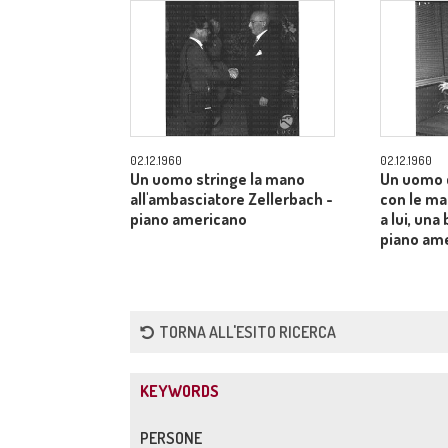
02.12.1960
02.12.1960
Un uomo stringe la mano
Un uomo 
all'ambasciatore Zellerbach -
con le man
piano americano
a lui, una
piano am
TORNA ALL'ESITO RICERCA
KEYWORDS
PERSONE