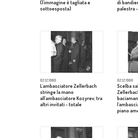
(l'immagine è tagliata e
di bandier
sottoesposta)
palestra 
02.12.1960
02.12.1960
L'ambasciatore Zellerbach
Scelba sa
stringe la mano
Zellerbac
all'ambasciatore Kozyrev, tra
baciamano
altri invitati - totale
l'ambasci
piano am