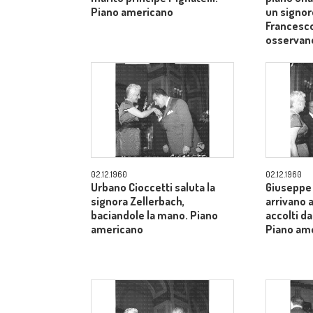
Piano americano
un signor
Francesco
osservan
02.12.1960
02.12.1960
Urbano Cioccetti saluta la
Giuseppe 
signora Zellerbach,
arrivano 
baciandole la mano. Piano
accolti da
americano
Piano am