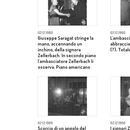
02.12.1960
02.12.1960
Giuseppe Saragat stringe la
L'ambasci
mano, accennando un
abbraccia
inchino, della signora
(?). Total
Zellerbach. In secondo piano
l'ambasciatore Zellerbach li
osserva. Piano americano
02.12.1960
02.12.1960
Scorcio di un angolo del
I signori 