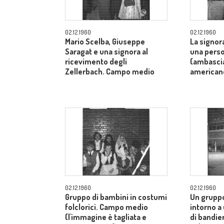
02.12.1960
02.12.1960
Mario Scelba, Giuseppe
La signor
Saragat e una signora al
una perso
ricevimento degli
(ambascia
Zellerbach. Campo medio
american
02.12.1960
02.12.1960
Gruppo di bambini in costumi
Un gruppo
folclorici. Campo medio
intorno a
(l'immagine è tagliata e
di bandier