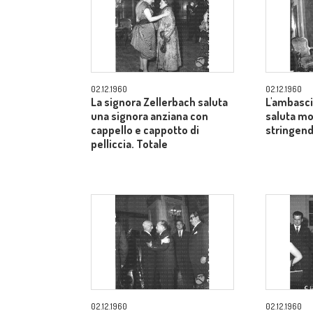
02.12.1960
02.12.1960
La signora Zellerbach saluta
L'ambasci
una signora anziana con
saluta mo
cappello e cappotto di
stringend
pelliccia. Totale
02.12.1960
02.12.1960