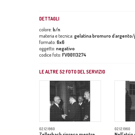
DETTAGLI
colore:
b/n
materia e tecnica:
gelatina bromuro d'argento/p
formato:
6x6
oggetto:
negativo
codice foto:
FV00113274
LE ALTRE
52
FOTO DEL SERVIZIO
02.12.1960
02.12.1960
Zellerbach ripreso mentre
Nell'atrio