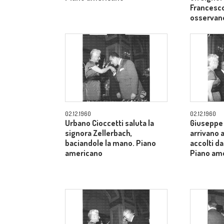
Francesco
osservan
02.12.1960
02.12.1960
Urbano Cioccetti saluta la
Giuseppe 
signora Zellerbach,
arrivano 
baciandole la mano. Piano
accolti da
americano
Piano am