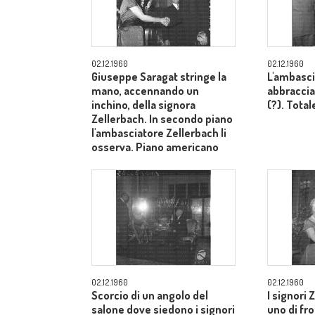
02.12.1960
02.12.1960
Giuseppe Saragat stringe la
L'ambasci
mano, accennando un
abbraccia
inchino, della signora
(?). Total
Zellerbach. In secondo piano
l'ambasciatore Zellerbach li
osserva. Piano americano
02.12.1960
02.12.1960
Scorcio di un angolo del
I signori 
salone dove siedono i signori
uno di fron