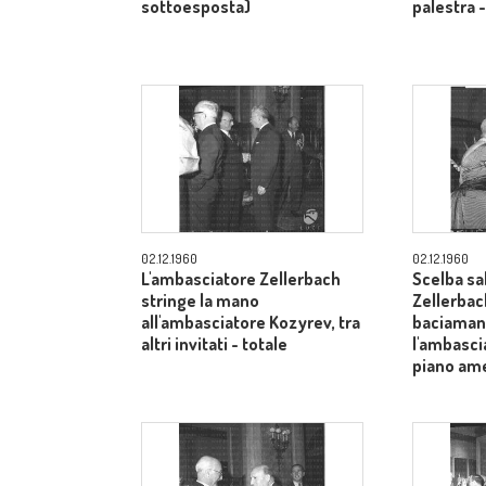
sottoesposta)
palestra 
02.12.1960
02.12.1960
L'ambasciatore Zellerbach
Scelba sa
stringe la mano
Zellerbac
all'ambasciatore Kozyrev, tra
baciamano
altri invitati - totale
l'ambasci
piano am