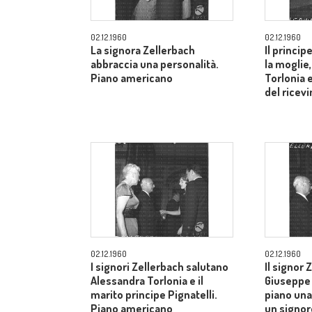
02.12.1960
02.12.1960
La signora Zellerbach
Il princip
abbraccia una personalità.
la moglie
Piano americano
Torlonia 
del ricev
02.12.1960
02.12.1960
I signori Zellerbach salutano
Il signor 
Alessandra Torlonia e il
Giuseppe 
marito principe Pignatelli.
piano una
Piano americano
un signor