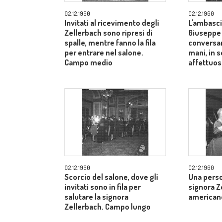
02.12.1960
02.12.1960
Invitati al ricevimento degli
L'ambasci
Zellerbach sono ripresi di
Giuseppe
spalle, mentre fanno la fila
conversan
per entrare nel salone.
mani, in 
Campo medio
affettuos
02.12.1960
02.12.1960
Scorcio del salone, dove gli
Una perso
invitati sono in fila per
signora Z
salutare la signora
american
Zellerbach. Campo lungo