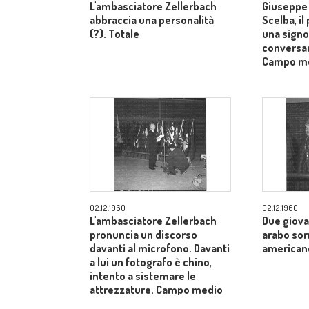
L'ambasciatore Zellerbach
Giuseppe 
abbraccia una personalità
Scelba, il
(?). Totale
una signo
conversan
Campo m
02.12.1960
02.12.1960
L'ambasciatore Zellerbach
Due giova
pronuncia un discorso
arabo sor
davanti al microfono. Davanti
american
a lui un fotografo è chino,
intento a sistemare le
attrezzature. Campo medio
allargato