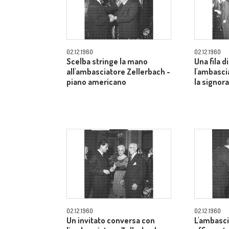
02.12.1960
02.12.1960
Scelba stringe la mano
Una fila di
all'ambasciatore Zellerbach -
l'ambasci
piano americano
la signor
02.12.1960
02.12.1960
Un invitato conversa con
L'ambasci