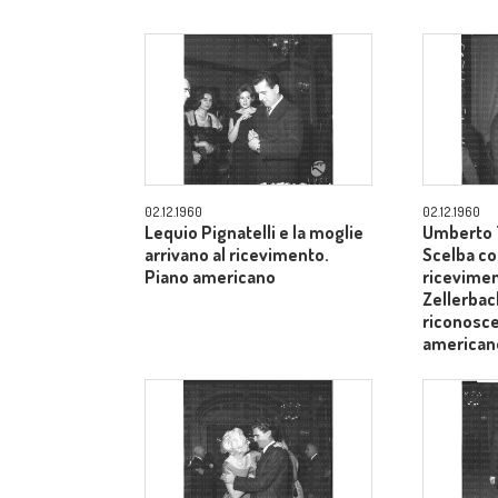
02.12.1960
02.12.1960
Lequio Pignatelli e la moglie
Umberto T
arrivano al ricevimento.
Scelba co
Piano americano
ricevimen
Zellerbach
riconosce
american