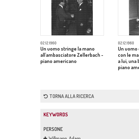
02.12.1960
02.12.1960
Un uomo stringe la mano
Un uomo 
all'ambasciatore Zellerbach -
con le man
piano americano
a lui, una
piano am
TORNA ALLA RICERCA
KEYWORDS
PERSONE
Willmann, Adam