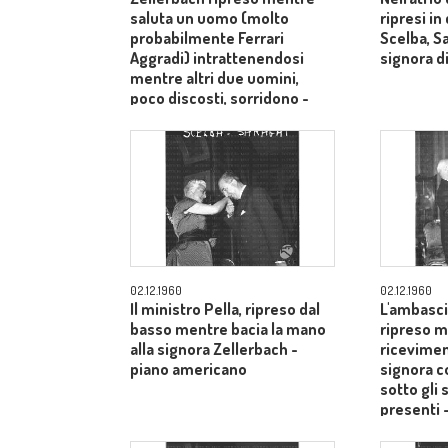
saluta un uomo (molto
ripresi i
probabilmente Ferrari
Scelba, S
Aggradi) intrattenendosi
signora di
mentre altri due uomini,
poco discosti, sorridono -
piano medio
02.12.1960
02.12.1960
Il ministro Pella, ripreso dal
L'ambasci
basso mentre bacia la mano
ripreso m
alla signora Zellerbach -
ricevimen
piano americano
signora c
sotto gli 
presenti 